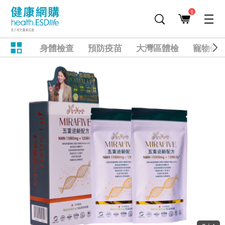
1
身體檢查
預防疫苗
大灣區體檢
寵物健