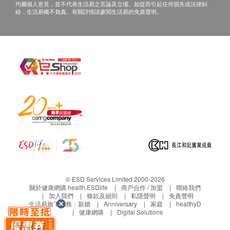
肽50毫克和Q10輔酶50毫克
均屬個人意見，並不代表生活易之言論及立場。如從而引起任何損失或法律糾
紛，生活易概不負責。有關詳情請參閱生活易的免責聲明。
適用人士
關注皮膚老化人士
關注記憶力、專注力衰退人士
容易疲倦、精神欠佳人士
關注免疫力人士
關注身體運動機能人士
經常熬夜、睡眠質素欠佳人士
關注毛髮生長人士
關注心血管問題人士
關注衰老問題人士
關注情緒問題人士
關注體重人士
© ESD Services Limited 2000-2026
關於健康網購 health.ESDlife
商戶合作 / 加盟
聯絡我們
加入我們
條款及細則
私隱聲明
免責聲明
食用方法
生活易旗下業務：
新婚
Anniversary
家庭
healthyD
健康網購
Digital Solutions
每天早上1-2次，每次1-2粒，溫水送服或遵照醫生指
示服用。建議40歲以上人士每日服用1次，每次2粒。