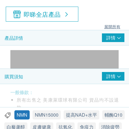
即睇全店產品
展開所有
詳情
產品詳情
詳情
購買須知
一般條款：
所有出售之 美康萊環球有限公司 貨品均不設退
款。
此產品由 美康萊環球有限公司 提供。
NMN
NMN15000
提高NAD+水平
輔酶Q10
如有任何爭議，美康萊環球有限公司及健康網購
白藜蘆醇
皮膚健康
抗氧化
免疫力
消除疲勞