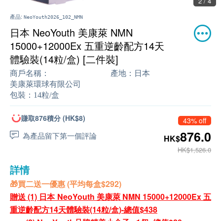
2 / 4
產品:
NeoYouth2026_102_NMN
日本 NeoYouth 美康萊 NMN
15000+12000Ex 五重逆齡配方14天
體驗裝(14粒/盒) [二件裝]
商戶名稱：
產地：
日本
美康萊環球有限公司
包裝：
14粒/盒
賺取876積分 (HK$8)
43% off
876.0
為產品留下第一個評論
HK$
HK$1,526.0
詳情
🎁買二送一優惠 (平均每盒$292)
贈送 (1) 日本 NeoYouth 美康萊 NMN 15000+12000Ex 五
重逆齡配方14天體驗裝(14粒/盒)-總值$438