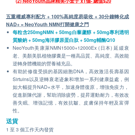
(2) NeoYouth品牌精美小盒子 x1個- 總值$20
五重權威專利配方 + 100%高純度易吸收 + 30分鐘轉化成
NAD+ = NeoYouth NMN打開健康之門
每粒含250mgNMN + 50mg白藜蘆醇 + 50mg專利透明
質酸鈉 + 50mg海洋膠原蛋白肽 + 50mg輔酶Q10
NeoYouth美康萊NMN15000+12000Ex (日本) 延緩衰
老、美顏美肌植物膠囊是一種高品質、高純度、高效能
逆轉身體機能的營養補充品。
有助於修復受損的基因細胞DNA，高效激活長壽基因
Sirtuins以及逆轉衰老迹象和增加一系列健康益處，例
如大幅提升NAD+水平，加速身體復原，增強免疫力，
促進新陳代謝，幫助消除疲勞，提昇運動耐力，有效改
善失眠、增強記憶，有效抗皺、皮膚保持年輕及富彈
性。
送貨
1 至 3 個工作天內發貨