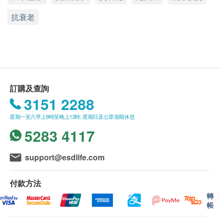
health.ESDlife保留最終決議權。
抗衰老
送貨條款：
購買美康萊環球有限公司產品即可享本地免費送貨
服務。
我們將於確定訂單後1-3個工作天內安排發貨。
不排除運送時間會因節日而有所影響。當八號烈風
訂購及查詢
訊號懸掛或黑色暴雨警告生效時，送貨服務時間將
功效
3151 2288
會延遲。
改變由現在開始，NeoYouth美康萊NMN 15000五
所有訂單須視乎相關貨品的供應情況再作最後確
星期一至六早上9時至晚上12時; 星期日及公眾假期休息
重逆齡新配方，助你由內至外重拾年輕活力!
認。倘若健康網購health.ESDlife未能提供任何訂
5283 4117
每天服用1粒 NeoYouth美康萊NMN15000膠囊
單上的貨品，健康網購health.ESDlife有權拒絕接
(NMN 250毫克)相等於食用22公斤西蘭花或27公斤
受該訂單，並且會於送貨前透過電話或電郵通知顧
support@esdlife.com
椰菜花或16公斤牛油果 或114公斤蝦的NMN含
客再作安排。
量，功效顯著。
付款方法
科研為本，多重認證， 安全可靠
保用條款：
轉
日本研發及生產
貨品質量保證，於顧客收到產品當日起計，使用
帳
日本優良生產規範(GMP)認證的藥廠製造
期應最少有12個月或以上。