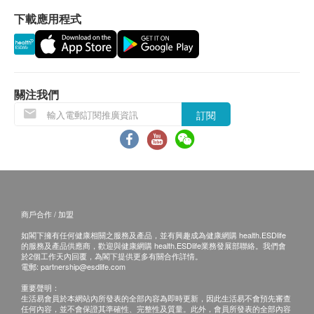
獲日本厚生勞動省食物安全重點控制(HACCP)認
下載應用程式
證
退換條款：
NMN純度更達100% (每批純度可能有異，均在
當顧客收取已訂購之貨品時，有責任檢查貨品是否
99%以上)
有損毀情況，一經確認簽收，恕不接受退換。
產品檢驗證明書(Certificate Of Analysis)
退換產品必須包裝完整，如退換之產品有任何殘缺
關注我們
獲非基因改造(Non-GMO)產品證明
或過期退回，供應商有權不受理。
無麩質(Gluten-free)產品證明
訂閱
如有其他損壞或遺漏查詢，顧客必須保留有效收據
採用高品質植物膠囊，服後30分鐘可提昇NAD+水
正本，並於送貨後3個工作天內按下列方式聯絡美
平
康萊環球有限公司 客戶服務部跟進。
不含添加糖、大豆、果仁、麩質、防腐劑、乳製品
電郵：cs@neoyouth.com.hk
及人造香料
香港醫務學會認可產品, 榮獲am730香港真、生活
商戶合作 / 加盟
NMN至尊品牌大獎
如閣下擁有任何健康相關之服務及產品，並有興趣成為健康網購 health.ESDlife
的服務及產品供應商，歡迎與健康網購 health.ESDlife業務發展部聯絡。我們會
於2個工作天內回覆，為閣下提供更多有關合作詳情。
成份
電郵:
partnership@esdlife.com
每粒膠囊含NMN(β-煙醯胺單核苷酸) 250毫克，白藜
重要聲明：
蘆醇50毫克、專利透明質酸鈉50毫克、海洋膠原蛋白
生活易會員於本網站內所發表的全部內容為即時更新，因此生活易不會預先審查
任何內容，並不會保證其準確性、完整性及質量。此外，會員所發表的全部內容