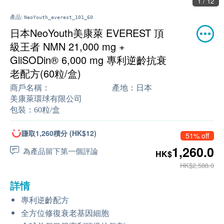
2 / 12
產品:
NeoYouth_everest_101_60
日本NeoYouth美康萊 EVEREST 頂
級王者 NMN 21,000 mg +
GliSODin® 6,000 mg 專利逆齡抗衰
老配方(60粒/盒)
商戶名稱：
產地：
日本
美康萊環球有限公司
包裝：
60粒/盒
賺取1,260積分 (HK$12)
51% off
1,260.0
為產品留下第一個評論
HK$
HK$2,588.0
詳情
專利逆齡配方
全方位修復衰老基因細胞