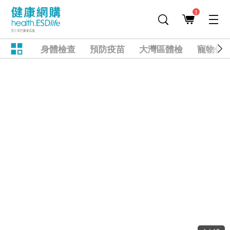
1
身體檢查
預防疫苗
大灣區體檢
寵物健