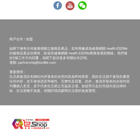
內外夾擊，全方位保衛長青體態
正本，並於送貨後3個工作天內按下列方式聯絡美
對外防禦：高效中和自由基，一舉殲滅氧化及衰老元
康萊環球有限公司 客戶服務部跟進。
兇
電郵：cs@neoyouth.com.hk
對內修復：營養補給、修復內臟、增益免疫、加強屏
障及啟動自癒五部曲 雙向同步強化人體機能，全面維
商戶合作 / 加盟
持頂尖強健體魄。
如閣下擁有任何健康相關之服務及產品，並有興趣成為健康網購 health.ESDlife
的服務及產品供應商，歡迎與健康網購 health.ESDlife業務發展部聯絡。我們會
於2個工作天內回覆，為閣下提供更多有關合作詳情。
實力 x
科技：100%
純度+
耐酸性吸收更好
電郵:
partnership@esdlife.com
利用尖端腸溶植物膠囊技術，使成份不被胃酸破壞及
重要聲明：
生活易會員於本網站內所發表的全部內容為即時更新，因此生活易不會預先審查
溶解，直到腸道中才釋放，令雙皇牌成分更易吸收、
任何內容，並不會保證其準確性、完整性及質量。此外，會員所發表的全部內容
均屬個人意見，並不代表生活易之言論及立場。如從而引起任何損失或法律糾
成效更佳。結合100%純度的NMN，可以確保長期食
紛，生活易概不負責。有關詳情請參閱生活易的免責聲明。
用也沒有任何不良或不知名的雜質影響身體，禦齡效
果倍增。
專利
+
臨床實證
+
多重認證
日本研發及生產
FSSC 22000全球食品安全驗證