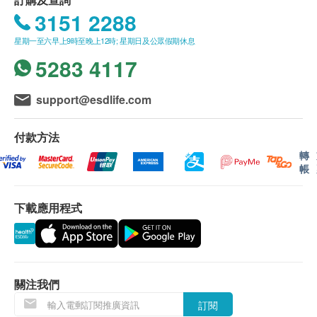
訊號懸掛或黑色暴雨警告生效時，送貨服務時間將
3151 2288
GliSODin®法國專利蜜瓜萃取「超級酵素SOD」:
會延遲。
抗氧化金字塔的頂尖成分，是全球首個經臨床證實
所有訂單須視乎相關貨品的供應情況再作最後確
星期一至六早上9時至晚上12時; 星期日及公眾假期休息
口服有效及「可以經由消化系統吸收的SOD」。
認。倘若健康網購health.ESDlife未能提供任何訂
5283 4117
一秒中和過百萬引致衰老的自由基，相比其他現有
單上的貨品，健康網購health.ESDlife有權拒絕接
抗氧化成分作單一消滅，效果更顯著，一步到位擊
受該訂單，並且會於送貨前透過電話或電郵通知顧
support@esdlife.com
退自由基，抵禦年齡增長及氧化對人體機能的損耗
客再作安排。
和破壞，從細胞根本煥發年青活力。
付款方法
保用條款：
轉
權威實證，安全可靠
貨品質量保證，於顧客收到產品當日起計，使用
帳
NMN於人體上應用已獲哈佛大學、美國太空總署及華
期應最少有12個月或以上。
盛頓大學等公開肯定，並經至少3大國際權威期刊持
下載應用程式
續認證，臨床觀察實證生理或機能逆轉的同時，並無
退換條款：
產生不良健康問題；配合法國專利成分GliSODin®，
當顧客收取已訂購之貨品時，有責任檢查貨品是否
經25項研究及15項於期刊發表的臨床實證，同時獲10
有損毀情況，一經確認簽收，恕不接受退換。
項功效專利，避免入侵性方式抵禦衰老，簡單口服，
退換產品必須包裝完整，如退換之產品有任何殘缺
關注我們
輕易溫和達到高強度抗氧化效果。
或過期退回，供應商有權不受理。
訂閱
如有其他損壞或遺漏查詢，顧客必須保留有效收據