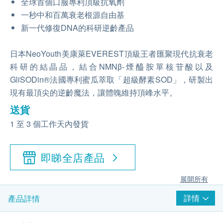
全球首個口服專利頂級抗氧劑
一秒中和百萬衰老根源自由基
新一代修復DNA的科研逆齡產品
日本NeoYouth美康萊EVEREST頂級王者匯聚現代抗衰老
科研的結晶品，結合NMNβ-煙醯胺單核苷酸以及
GliSODin®法國專利蜜瓜萃取「超級酵素SOD」，研製出
現有最頂尖的逆齡魔法，讓體魄維持頂峰水平。
送貨
1 至 3 個工作天內發貨
即睇全店產品
展開所有
詳情
產品詳情