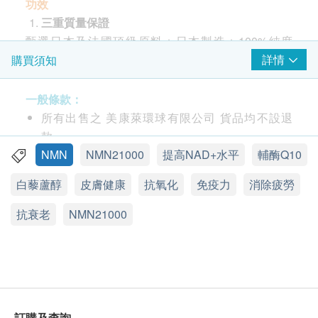
功效
三重質量保證
甄選日本及法國頂級原料＋日本製造＋100%純度
NMN
詳情
購買須知
☑10項功效專利
☑多項國際權威
一般條款：
☑臨床認證
所有出售之 美康萊環球有限公司 貨品均不設退
☑適合素食人士
款。
☒無農藥
此產品由 美康萊環球有限公司 提供。
NMN
NMN21000
提高NAD+水平
輔酶Q10
☒無水銀
如有任何爭議，美康萊環球有限公司及健康網購
白藜蘆醇
皮膚健康
抗氧化
免疫力
消除疲勞
☒無雜質
health.ESDlife保留最終決議權。
抗衰老
NMN21000
細胞發電機 X
自由基殺手強強皇牌抗衰老配方：
送貨條款：
NMN 菸醯胺單核苷酸是人體內諾加因子的前體，
購買美康萊環球有限公司產品即可享本地免費送貨
已獲美國及日本多個權威機構及大學研究認證其對
服務。
細胞奇效，當中抵禦輻射、修復DNA損傷、安全
我們將於確定訂單後1-3個工作天內安排發貨。
作出生理逆轉等特性令其成為現代抗衰老必不可少
不排除運送時間會因節日而有所影響。當八號烈風
訂購及查詢
的高效元素，為全身細胞提供超級能量。