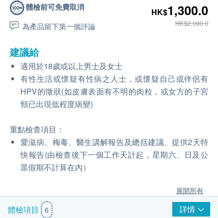
體檢前可免費取消
1,300.0
HK$
HK$2,080.0
為產品留下第一個評論
建議給
適用於18歲或以上男士及女士
有性生活或懷疑有性病之人士，或懷疑自己或伴侶有
HPV的徵狀(如皮膚表面有不明的肉粒，或女方的子宮
頸已出現低程度病變)
重點檢查項目：
愛滋病、梅毒、醫生講解報告及總括建議、提供2天特
快報告(由檢查後下一個工作天計起，星期六、日及公
眾假期不計算在內）
展開所有
詳情
體檢項目
6