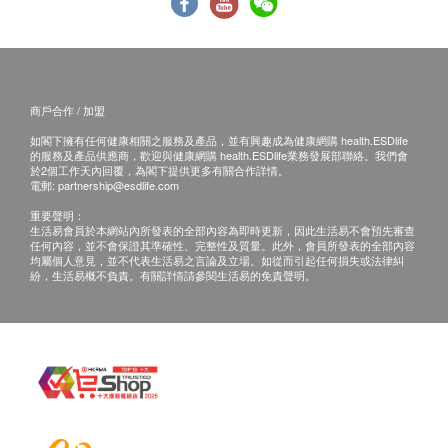
免責聲明：
所有健康檢查/服務並非作為醫務診斷或治療用
途。當閣下身體健康出現任何疾病徵兆時，應立即
諮詢有認可資格的醫生，作出診斷及治療。
商戶合作 / 加盟
本服務/產品由商戶提供。生活易【健康網購
如閣下擁有任何健康相關之服務及產品，並有興趣成為健康網購 health.ESDlife
的服務及產品供應商，歡迎與健康網購 health.ESDlife業務發展部聯絡。我們會
health.ESDlife】並沒有經營或提供本服務/產品。
於2個工作天內回覆，為閣下提供更多有關合作詳情。
有關此服務/產品的錯漏或延誤，或因使用此服務/
電郵:
partnership@esdlife.com
產品而引致的損失、損害、受傷或法律訴訟，健康
重要聲明：
生活易會員於本網站內所發表的全部內容為即時更新，因此生活易不會預先審查
網購health.ESDlife概不負責。一切有關的索償或
任何內容，並不會保證其準確性、完整性及質量。此外，會員所發表的全部內容
均屬個人意見，並不代表生活易之言論及立場。如從而引起任何損失或法律糾
查詢，須向提供服務之體檢中心或商戶提出。
紛，生活易概不負責。有關詳情請參閱生活易的免責聲明。