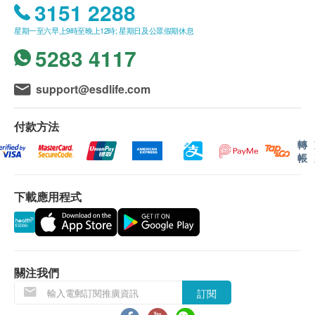
3151 2288
1951 / 2155 2228)。
客戶須於預約當天出示身份證及列印訂購確認信確
星期一至六早上9時至晚上12時; 星期日及公眾假期休息
認身份。
5283 4117
疫苗注射服務計劃有效期為6個月，客戶必須於6個
月內 (由確認付款日期起計) 接受有關服務，客戶需
support@esdlife.com
提前1個月預約相關服務，逾期作廢。(請注意：加
衛苗 9合1 子宮頸癌HPV疫苗 及 流感疫苗 2021/22
付款方法
之有效期為 1個月，客戶必須於1個月內（由確認
轉
付款日期起計）接種第一針，逾期作廢。）
帳
疫苗注射服務必須經醫生評估是否適合進行疫苗注
射， 並由註冊醫護人員負責注射程序。如醫生認
下載應用程式
為不適合注射疫苗，將需收取醫生診症費用
$300，餘下差額將會退回。如有爭議，健康網購
health.ESDlife及明確醫療中心將保留最後決定
權。
關注我們
疫苗注射均由註冊醫護人員負責注射程序。
訂閱
所以疫苗計劃不設退款。