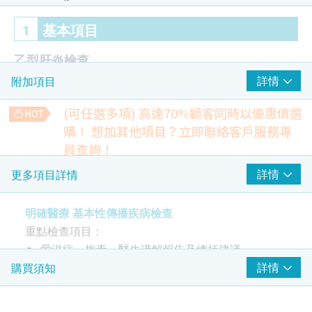
1
基本項目
乙型肝炎檢查
詳情
附加項目
乙型肝炎表面抗原
乙型肝炎表面抗體
(可任選多項) 高達70%顧客同時以優惠價選
購！
想加其他項目？立即聯絡客戶服務專
梅毒
員查詢！
梅毒血清試驗
肺部X光
詳情
更多項目詳情
檢測不正常的陰影，如肺結核、肺炎或腫瘤等
愛滋病 HIV
15% off
明確醫療 基本性傳播疾病檢查
280.0
愛滋病抗體一及二
HK$
HK$330
重點檢查項目：
報告
愛滋病、梅毒、醫生講解報告及總括建議
運動心電圖
評估心臟在運動時的反應及檢測在靜止狀態下無法察覺的心臟
詳情
購買須知
醫生講解報告及總括建議
問題
2 個工作天
13% off
為什麼需要這個測試？