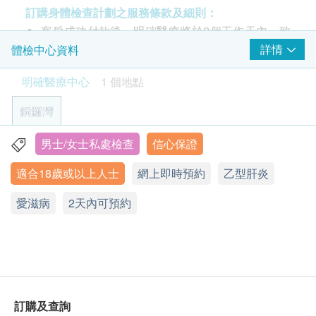
2,600.0
HK$
HK$2,980
大多數情況下，性傳染病不會帶來任何症狀，檢測是
訂購身體檢查計劃之服務條款及細則：
了解您是否感染性傳染病的唯一可行方法。性傳播疾
客戶成功付款後，明確醫療將於2個工作天內，致
幽門螺旋菌吹氣測試
病通常發生在您與多個伴侶發生性接觸或與性工作者
電客戶預約時或客戶亦可透過電話預約 (Tel: 2155
詳情
體檢中心資料
可探測胃癌風險，幽門螺旋菌可引致多種胃病，如胃痛、胃
氣、胃炎、胃酸倒流
等有危險性行為的人發生性接觸時，包括口交、陰道
1951 / 2155 2228)。
明確醫療中心
1 個地點
性交或肛交。
7% off
客戶須於預約當天出示身份證及列印訂購確認信確
1,380.0
HK$
認身份。
HK$1,480
銅鑼灣
使用避孕套等保護措施可能不足以預防疾病，因為仍
驗身過程由醫生及醫護人員主理。
柏氏子宮頸抹片
然存在風險，尤其是與被生殖液或血液污染的密切皮
本體格檢查計劃有效期為6個月，客戶必須於6個月
男士/女士私處檢查
信心保證
香港銅鑼灣軒尼詩道555號東角中心19樓2A室
可檢查子宮頸癌前期病變 (只限有性經驗女性)
膚或粘膜接觸。如果不及時治療，性病可能會帶來更
內(由確認付款日期起計)接受檢查，逾期作廢。
400.0
HK$
適合18歲或以上人士
網上即時預約
乙型肝炎
多並發症，例如盆腔炎、不育、慢性前列腺刺激和炎
顯示地圖
體格檢查後，一般情況下報告需時大概7-10個工作
症（前列腺炎）、脊髓和腦損傷，甚至死亡。然而，
天，工作天不包括星期六、日及公眾假期。
18種高危型基因分型: HPV16, 18, 31, 33, 35, 39, 45, 51, 52,
愛滋病
星期一至五：9:00a.m. - 1:00p.m.; 2:00p.m.- 6:00p.m.
2天內可預約
通過適當的控制和治療，如果及早發現性病是可以治
53, 56, 58, 59, 66, 68, 73, 82, 83 10種低危型基因分型: HPV
付款一經確認，不可更改或取消，不可轉讓及退
星期六：9:00a.m. - 1:00p.m.
6, 11, 26, 40, 42, 43, 44, 54, 61, 81
療的。
星期日及公眾假期：休息
款。
1,100.0
HK$
訂購疫苗注射計劃之服務條款及細則：
客戶成功付款後，明確醫療將於2個工作天內，致
訂購及查詢
電客戶預約時或客戶亦可透過電話預約 (Tel: 2155