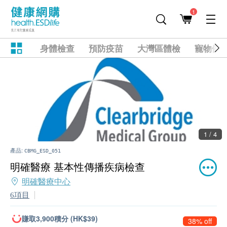
1
身體檢查
預防疫苗
大灣區體檢
寵物健
1 / 4
產品:
CBMG_ESD_051
明確醫療 基本性傳播疾病檢查
明確醫療中心
6項目
賺取3,900積分 (HK$39)
38% off