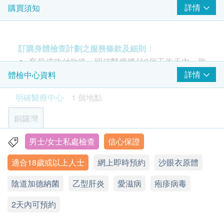
評估心臟在運動時的反應及檢測在靜止狀態下無法察覺的心臟
微小脲原體DNA
生講解報告及總括建議
詳情
購買須知
問題
解脲脲原體 DNA
13% off
滴蟲 DNA
為什麼需要這個測試？
2,600.0
HK$
HK$2,980
大多數情況下，性傳染病不會帶來任何症狀，檢測是
訂購身體檢查計劃之服務條款及細則：
了解您是否感染性傳染病的唯一可行方法。性傳播疾
客戶成功付款後，明確醫療將於2個工作天內，致
2
基本項目
幽門螺旋菌吹氣測試
病通常發生在您與多個伴侶發生性接觸或與性工作者
電客戶預約時或客戶亦可透過電話預約 (Tel: 2155
詳情
體檢中心資料
可探測胃癌風險，幽門螺旋菌可引致多種胃病，如胃痛、胃
乙型肝炎檢查
氣、胃炎、胃酸倒流
等有危險性行為的人發生性接觸時，包括口交、陰道
1951 / 2155 2228)。
明確醫療中心
1 個地點
性交或肛交。
7% off
客戶須於預約當天出示身份證及列印訂購確認信確
乙型肝炎表面抗原
1,380.0
HK$
認身份。
HK$1,480
銅鑼灣
乙型肝炎表面抗體
使用避孕套等保護措施可能不足以預防疾病，因為仍
驗身過程由醫生及醫護人員主理。
柏氏子宮頸抹片
然存在風險，尤其是與被生殖液或血液污染的密切皮
梅毒
本體格檢查計劃有效期為6個月，客戶必須於6個月
男士/女士私處檢查
信心保證
香港銅鑼灣軒尼詩道555號東角中心19樓2A室
可檢查子宮頸癌前期病變 (只限有性經驗女性)
膚或粘膜接觸。如果不及時治療，性病可能會帶來更
內(由確認付款日期起計)接受檢查，逾期作廢。
400.0
HK$
梅毒血清試驗
適合18歲或以上人士
網上即時預約
沙眼衣原體
多並發症，例如盆腔炎、不育、慢性前列腺刺激和炎
顯示地圖
體格檢查後，一般情況下報告需時大概7-10個工作
症（前列腺炎）、脊髓和腦損傷，甚至死亡。然而，
天，工作天不包括星期六、日及公眾假期。
愛滋病 HIV
18種高危型基因分型: HPV16, 18, 31, 33, 35, 39, 45, 51, 52,
陰道加德納菌
星期一至五：9:00a.m. - 1:00p.m.; 2:00p.m.- 6:00p.m.
乙型肝炎
愛滋病
疱疹病毒
通過適當的控制和治療，如果及早發現性病是可以治
53, 56, 58, 59, 66, 68, 73, 82, 83 10種低危型基因分型: HPV
付款一經確認，不可更改或取消，不可轉讓及退
星期六：9:00a.m. - 1:00p.m.
6, 11, 26, 40, 42, 43, 44, 54, 61, 81
愛滋病抗體一及二
療的。
2天內可預約
星期日及公眾假期：休息
款。
1,100.0
HK$
報告