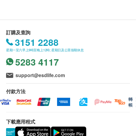
訂購疫苗注射計劃之服務條款及細則：
醫生講解報告及總括建議
客戶成功付款後，明確醫療將於2個工作天內，致
2 個工作天
電客戶預約時或客戶亦可透過電話預約 (Tel: 2155
1951 / 2155 2228)。
訂購及查詢
客戶須於預約當天出示身份證及列印訂購確認信確
3151 2288
認身份。
星期一至六早上9時至晚上12時; 星期日及公眾假期休息
疫苗注射服務計劃有效期為6個月，客戶必須於6個
5283 4117
月內 (由確認付款日期起計) 接受有關服務，客戶需
提前1個月預約相關服務，逾期作廢。(請注意：加
衛苗 9合1 子宮頸癌HPV疫苗 及 流感疫苗 2021/22
support@esdlife.com
之有效期為 1個月，客戶必須於1個月內（由確認
付款日期起計）接種第一針，逾期作廢。）
付款方法
疫苗注射服務必須經醫生評估是否適合進行疫苗注
轉
帳
射， 並由註冊醫護人員負責注射程序。如醫生認
為不適合注射疫苗，將需收取醫生診症費用
下載應用程式
$300，餘下差額將會退回。如有爭議，健康網購
health.ESDlife及明確醫療中心將保留最後決定