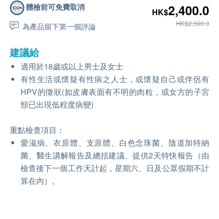
體檢前可免費取消
2,400.0
HK$
HK$2,590.0
為產品留下第一個評論
建議給
適用於18歲或以上男士及女士
有性生活或懷疑有性病之人士，或懷疑自己或伴侶有
HPV的徵狀(如皮膚表面有不明的肉粒，或女方的子宮
頸已出現低程度病變)
重點檢查項目：
愛滋病、衣原體、支原體、白色念珠菌、陰道加特納
菌、醫生講解報告及總括建議、提供2天特快報告（由
檢查後下一個工作天計起，星期六、日及公眾假期不計
算在內）。