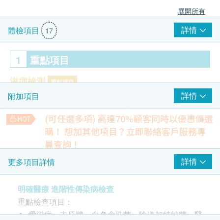
展開所有
詳情
體檢項目
17
1
重點項目
淋病檢測
重點項目
詳情
附加項目
淋球菌DNA
(可任選多項) 高達70%顧客同時以優惠價選
性病基因測試
重點項目
購！
想加其他項目？立即聯絡客戶服務專
單純疱疹病毒I型
員查詢！
單純疱疹病毒II型
肺部X光
詳情
更多項目詳情
白色念珠菌
檢測不正常的陰影，如肺結核、肺炎或腫瘤等
陰道加特納菌
15% off
明確醫療 進階性傳染病檢查
砂眼衣原體 DNA
280.0
HK$
HK$330
重點檢查項目：
生殖支原體 DNA
愛滋病、衣原體、白色念珠菌、陰道加特納菌、醫
人型支原體 DNA
運動心電圖