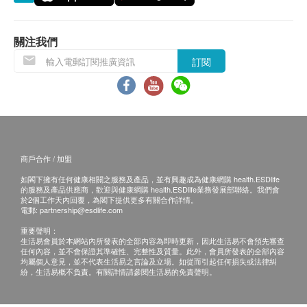
權。
疫苗注射均由註冊醫護人員負責注射程序。
所以疫苗計劃不設退款。
關注我們
訂閱
免責聲明：
所有健康檢查/服務並非作為醫務診斷或治療用
途。當閣下身體健康出現任何疾病徵兆時，應立即
諮詢有認可資格的醫生，作出診斷及治療。
本服務/產品由商戶提供。生活易【健康網購
商戶合作 / 加盟
health.ESDlife】並沒有經營或提供本服務/產品。
如閣下擁有任何健康相關之服務及產品，並有興趣成為健康網購 health.ESDlife
有關此服務/產品的錯漏或延誤，或因使用此服務/
的服務及產品供應商，歡迎與健康網購 health.ESDlife業務發展部聯絡。我們會
產品而引致的損失、損害、受傷或法律訴訟，健康
於2個工作天內回覆，為閣下提供更多有關合作詳情。
電郵:
partnership@esdlife.com
網購health.ESDlife概不負責。一切有關的索償或
重要聲明：
查詢，須向提供服務之體檢中心或商戶提出。
生活易會員於本網站內所發表的全部內容為即時更新，因此生活易不會預先審查
任何內容，並不會保證其準確性、完整性及質量。此外，會員所發表的全部內容
均屬個人意見，並不代表生活易之言論及立場。如從而引起任何損失或法律糾
紛，生活易概不負責。有關詳情請參閱生活易的免責聲明。