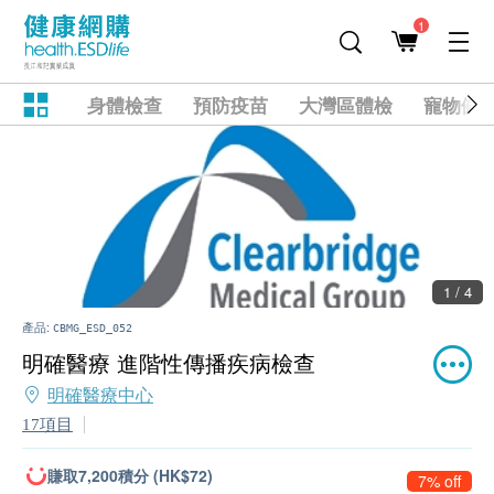
1
身體檢查
預防疫苗
大灣區體檢
寵物健
1 / 4
產品:
CBMG_ESD_052
明確醫療 進階性傳播疾病檢查
明確醫療中心
17項目
賺取7,200積分 (HK$72)
7% off