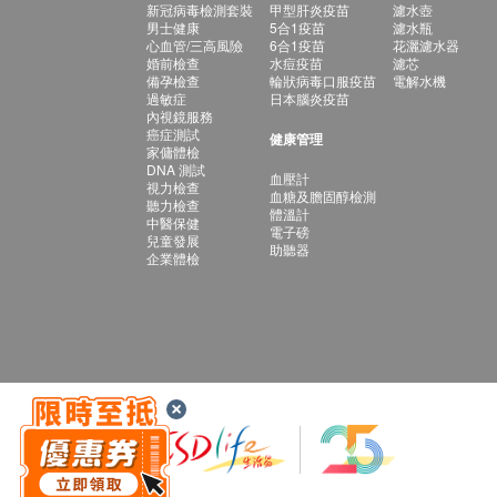
新冠病毒檢測套裝
甲型肝炎疫苗
濾水壺
男士健康
5合1疫苗
濾水瓶
心血管/三高風險
6合1疫苗
花灑濾水器
婚前檢查
水痘疫苗
濾芯
備孕檢查
輪狀病毒口服疫苗
電解水機
過敏症
日本腦炎疫苗
內視鏡服務
癌症測試
健康管理
家傭體檢
DNA 測試
血壓計
視力檢查
血糖及膽固醇檢測
聽力檢查
體溫計
中醫保健
電子磅
兒童發展
助聽器
企業體檢