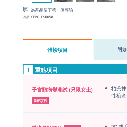
為產品留下第一個評論
產品:
CBMG_ESD058
附
體檢項目
1
重點項目
柏氏抹
子宮頸病變測試 (只限女士)
性檢查
重點項目
2D 乳