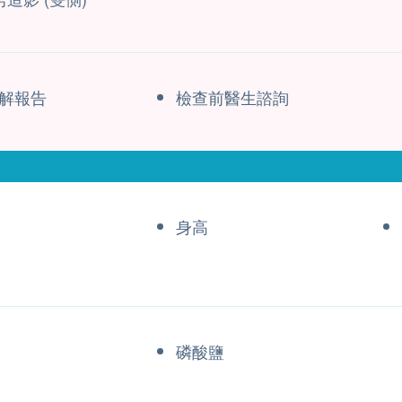
解報告
檢查前醫生諮詢
身高
磷酸鹽