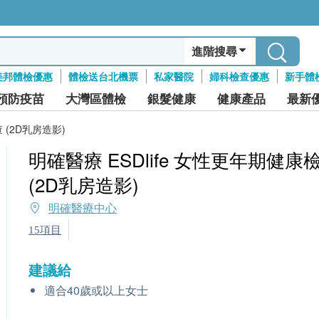
進階搜尋
美邦體檢優惠
體檢送台北機票
私家醫院
婦科檢查優惠
新手體
預防疫苗
大灣區體檢
銀髮健康
健康產品
最新
 (2D乳房造影)
明確醫療 ESDlife 女性更年期健康
(2D乳房造影)
明確醫療中心
15項目
建議給
適合40歲或以上女士