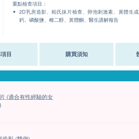
重點檢查項目：
2D乳房造影、柏氏抹片檢查、卵泡刺激素、黃體生
鈣、磷酸鹽、雌二醇、黃體酮、醫生講解報告
加項目
購買須知
片 (適合有性經驗的女
)
房造影 (雙側)