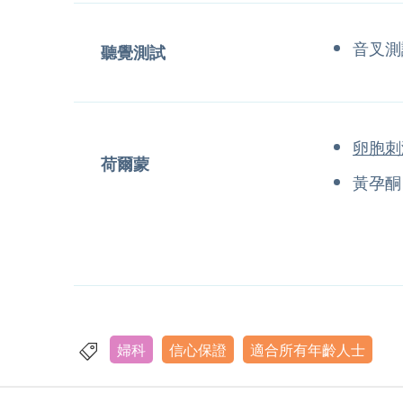
音叉測
聽覺測試
卵胞刺
荷爾蒙
黃孕酮
婦科
信心保證
適合所有年齡人士