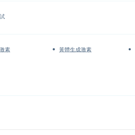
試
激素
黃體生成激素