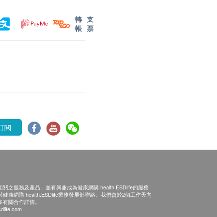
轉
支
帳
票
訂閱
之服務及產品，並有興趣成為健康網購 health.ESDlife的服務
康網購 health.ESDlife業務發展部聯絡。我們會於2個工作天內
多有關合作詳情。
dlife.com