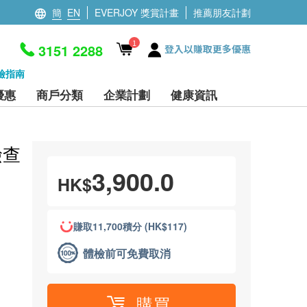
簡
EN
EVERJOY 獎賞計畫
推薦朋友計劃
1
3151 2288
登入以賺取更多優惠
檢指南
優惠
商戶分類
企業計劃
健康資訊
檢查
3,900.0
HK$
賺取11,700積分 (HK$117)
體檢前可免費取消
購買