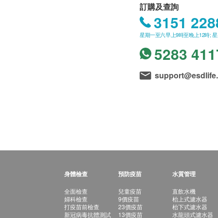
訂購及查詢
3151 228
星期一至六早上9時至晚上12時; 
5283 411
support@esdlife
身體檢查
預防疫苗
水質管理
全面檢查
兒童疫苗
直飲水機
婦科檢查
9價疫苗
枱上式濾水器
打疫苗前檢查
23價疫苗
枱下式濾水器
新冠病毒抗體測試
13價疫苗
水龍頭式濾水器