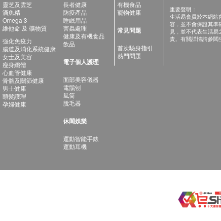
靈芝及雲芝
長者健康
有機食品
重要聲明：
滴魚精
防疫產品
寵物健康
生活易會員於本網站
Omega 3
睡眠用品
容，並不會保證其準
維他命 及 礦物質
害蟲處理
常見問題
見，並不代表生活易
健康及有機食品
責。有關詳情請參閱
強化免疫力
飲品
首次驗身指引
腸道及消化系統健康
熱門問題
女士及美容
電子個人護理
瘦身纖體
心血管健康
面部美容儀器
骨骼及關節健康
電鬚刨
男士健康
風筒
頭髮護理
脫毛器
孕婦健康
休閑娛樂
運動智能手錶
運動耳機