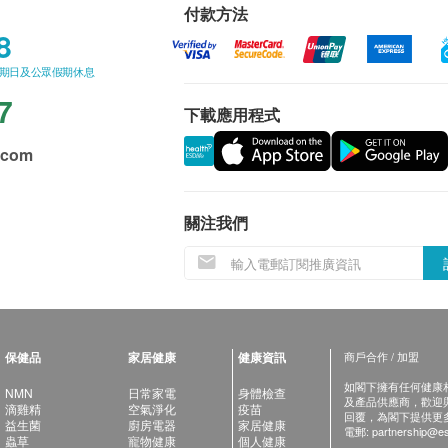
付款方法
8
星期日及公眾假期休息
7
下載應用程式
.com
關注我們
保健品
家居健康
健康資訊
商戶合作 / 加盟
如閣下擁有任何健康相關
NMN
日常家電
身體檢查
及產品供應商，歡迎與健
滴雞精
空氣淨化
疫苗
回覆，為閣下提供更
益生菌
廚房電器
家居健康
電郵:
partnership@es
蟲草
寵物健康
個人健康