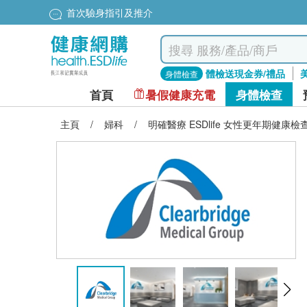
首次驗身指引及推介
體檢送現金券/禮品
身體檢查
首頁
暑假健康充電
身體檢查
主頁
/
婦科
/
明確醫療 ESDlife 女性更年期健康檢查