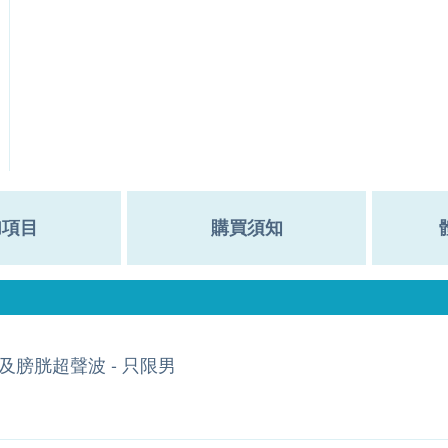
加項目
購買須知
及膀胱超聲波 - 只限男