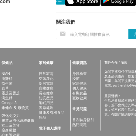
.com
關注我們
保健品
家居健康
健康資訊
商戶合作 / 加盟
如閣下擁有任何健康相關
NMN
日常家電
身體檢查
及產品供應商，歡迎與健
滴雞精
空氣淨化
疫苗
回覆，為閣下提供更
益生菌
廚房電器
家居健康
電郵:
partnership@es
蟲草
寵物健康
個人健康
靈芝及雲芝
長者健康
有機食品
重要聲明：
滴魚精
防疫產品
寵物健康
生活易會員於本網站
Omega 3
睡眠用品
容，並不會保證其準
維他命 及 礦物質
害蟲處理
常見問題
見，並不代表生活易
健康及有機食品
責。有關詳情請參閱
強化免疫力
飲品
首次驗身指引
腸道及消化系統健康
熱門問題
女士及美容
電子個人護理
瘦身纖體
心血管健康