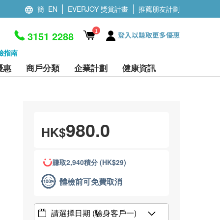
簡
EN
EVERJOY 獎賞計畫
推薦朋友計劃
1
3151 2288
登入以賺取更多優惠
檢指南
優惠
商戶分類
企業計劃
健康資訊
980.0
HK$
賺取2,940積分 (HK$29)
體檢前可免費取消
請選擇日期
(驗身客戶一)