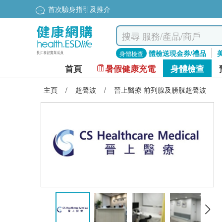
首次驗身指引及推介
體檢送現金券/禮品
身體檢查
首頁
暑假健康充電
身體檢查
主頁
/
超聲波
/
晉上醫療 前列腺及膀胱超聲波