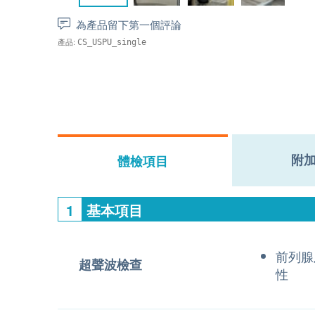
為產品留下第一個評論
產品:
CS_USPU_single
附
體檢項目
1
基本項目
前列腺
超聲波檢查
性