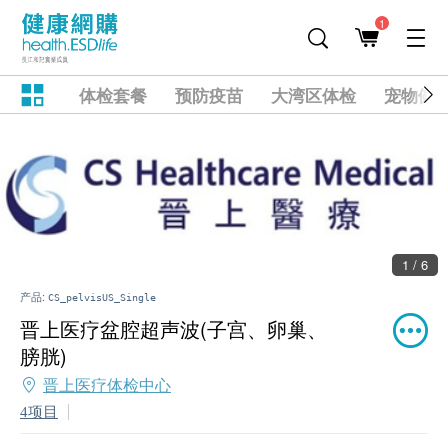
1
体检套餐
预防疫苗
大湾区体检
宠物健
1 / 6
产品:
CS_pelvisUS_Single
晋上医疗盆腔超声波(子宫、卵巢、
膀胱)
晋上医疗体检中心
4项目