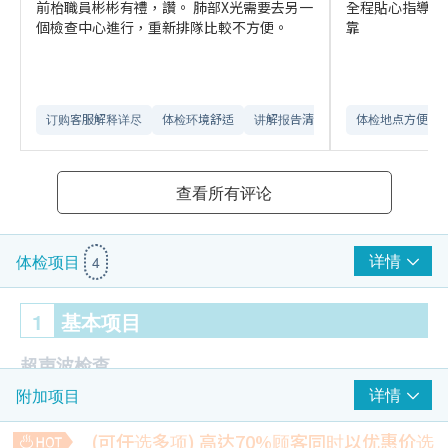
前枱職員彬彬有禮，讚。 肺部X光需要去另一
全程貼心指導，
個檢查中心進行，重新排隊比較不方便。
靠
订购客服解释详尽
体检环境舒适​
讲解报告清晰​
体检地点方便
查看所有评论
详情
体检项目
4
1
基本项目
超声波检查
详情
附加项目
子宫超声波
B超檢查- 膀胱
(可任选多项) 高达70%顾客同时以优惠价选