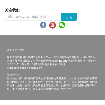
1,200.0
(2) 电话讲解报告(自取报告)
HK$
HK$1,350
关注我们
(3) 电话讲解报告(邮寄报告)
肝胆超声波
订阅
用于检测肝脏和胆囊的疾病，例如肝硬化、胆囊炎、脂肪肝或
自取报告时间 :
肝癌风险等。
星期一至六-下午 3pm - 6:30pm
10% off
765.0
HK$
HK$850
邮寄报告
a.本地平邮$15邮费；挂号收取$30邮费；
甲胎蛋白(肝脏)-AFP
商户合作 / 加盟
检验肝癌肿瘤的指标
b.国内或澳门收取$50邮费；
如阁下拥有任何健康相关之服务及产品，并有兴趣成为健康网购 health.ESDlife
10% off
c.海外收取$100邮费
的服务及产品供应商，欢迎与健康网购 health.ESDlife业务发展部联络。我们会
342.0
于2个工作天内回覆，为阁下提供更多有关合作详情。
HK$
HK$380
电邮:
partnership@esdlife.com
B. 国内客户
重要声明：
人类乳突病毒 HPV-DNA
(1) 亲身领取:亲身前往检验中心
生活易会员於本网站内所发表的全部内容为即时更新，因此生活易不会预先审查
检查有否感染HPV病毒，评估造成病变风险 (只限有性经验女
任何内容，并不会保证其准确性丶完整性及质量。此外，会员所发表的全部内容
(2) 顺丰速递报告 (客人另回电听取报告)
性)。
均属个人意见，并不代表生活易之言论及立场。如从而引起任何损失或法律纠
纷，生活易概不负责。有关详情请参阅生活易的免责声明。
750.0
运费客人到付自理
HK$
颈动脉超声波
备注