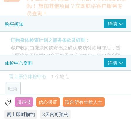
卵巢超声波
购！
想加其他项目？立即联络客户服务专
员查询！
报告
肺部X光
详情
购买须知
医生讲解报告
检测不正常的阴影，如肺结核、肺炎或肿瘤等
240.0
HK$
订购身体检查计划之服务条款及细则：
客户收到由健康网购寄出之确认成功付款电邮后，晋
乳房(女性) 超声波
检查乳房是否有异象，如肿瘤、水瘤、纤维瘤或乳腺增生等。
上医疗将于随后1-2个工作天办公时间内，致电客户预
10% off
约身体检查的时间及地点。客户亦可致电查询或在订
详情
体检中心资料
765.0
HK$
HK$850
单确认后一个工作天致电该中心预约 (电话：3708
晋上医疗体检中心
1 个地点
1825)。
子宫颈超薄细胞检查（液基)
子宫颈超薄细胞检查（液基细胞学）是一种常用于筛查宫颈癌
旺角
使用长者医疗券
和癌前病变的检查方法。它与传统的子宫颈细胞学检查相比，
具有更高的敏感性和准确性。
如希望使用长者医疗券进行支付，请在订购前先联络
超声波
信心保证
适合所有年龄人士
九龙旺角弥敦道678号华侨商业中心14楼B室
380.0
HK$
健康网购，以便我们为您做出相应的安排。
网上即时预约
3天内可预约
显示地图
幽门螺旋菌吹气测试
年龄
透过空腹状态下吹气，检查是否有受感染。 （需要最少空腹4
星期一至六︰9:30a.m. – 6:30p.m.
小时）