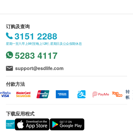
身体检查计划只适用于16岁或以上之人士。
星期日及公众假期︰休息
750.0
HK$
有效期
脾脏，胰脏，肾脏超声波
本身体检查计划有效期为一年,客户必须于一年内(由
订购及查询
利用高频音波来制造高解像度影像，以检视脾脏，胰脏及肾脏
确认付款日期起计)接受有关检查,逾期作废。
是否有异象
3151 2288
疫苗注射均由注册医生/医护人员负责注射程序 此项交
10% off
星期一至六早上9时至晚上12时; 星期日及公众假期休息
易必须经医生评估是否适合进行疫苗注射。 如医生认
765.0
HK$
HK$850
5283 4117
为不适合注射疫苗,将取消此计划的服务,全数费用退
回。
4合1心血管疾病伸延检查
: 同型半胱氨酸（Homocysteine）是一种氨基
同型半胱氨酸
support@esdlife.com
酸，其浓度可以用于评估心血管疾病的风险。高水平的同型半
报告
胱氨酸与冠心病、脑卒中、外周动脉疾病等心血管疾病的发生
付款方法
有关。
进行健康检查后，一般情况下，需大概7个工作天跟
: 使用来评估患者的凝血功能和出血症状。
凝血酵素原时间
转
进检查报告， 工作天不包括星期六、日及公众假期。
: 部分凝血素时间（APTT）是一种血液凝固功
部份凝血素时间
帐
轮侯报告讲解时间会因应不同情况(如个别化验项目所
能的检查指标。医生会通过混合患者的血液和化学物质来测量
APTT 值，以评估患者的凝血功能是否正常。
需时间或客人指明特定时段)而有所延长。
: D-二聚体（D-dimer）是一种血液中的蛋白质分子，
D二元体
下载应用程式
可以用于判断血液凝固和纤维蛋白溶解的异常情况。它可以用
A. 本地客户:
于诊断和评估血栓性疾病、某些肿瘤和感染等疾病。
(1) 亲身领取：亲身前往检验中心
11% off