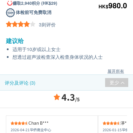
赚取2,940积分 (HK$29)
980.0
HK$
体检前可免费取消
3则评价
建议给
适用于10岁或以上女士
想透过超声波检查深入检查身体状况的人士
展开所有
更少
评分及评论 (3)
4.3
/5
Chan B***
渟***
2026-04-21
华侨商业中心
2026-01-15
华侨商