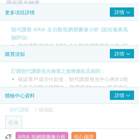
眼科視光檢查
詳情
更多項目詳情
由註冊視光師主理
ARIA 視網膜圖像分析
朝代護眼 ARIA 全自動視網膜圖像分析 (認知健康風
報告
險評估)
朝代護眼提供的 ARIA 全自動視網膜圖像分析 (認
報告及解釋 （由註冊視光師主理）
知健康風險評估) 由香港中文大學研發，透過拍攝
詳情
購買須知
左右眼各一張眼底視網膜相片，利用人工智能分析
系統，5-10分鐘內分析視網膜血管狀況，從而評估
訂購朝代護眼視光檢查之服務條款及細則：
整體腦血管狀態，推算出年齡性白質病變
確認客戶成功付款後，朝代護眼視光中心將於2個
(ARWMH)風險(老年痴呆症)。它能快速、可靠、
工作天的辦公時間內，致電或Whatsapp客戶進行
準確評估病人認知障礙症(老人癡呆症)風險高低，
預約服務，客戶亦可以致電朝代護眼視光中心客戶
詳情
體檢中心資料
準確率高達90%
服務熱線 3704 7508 或WhatsApp 9449 9156 預約
朝代護眼
1 個地點
(此分析報告為了促進健康，並不能代替專業醫療諮
服務。
詢。凡接受任何治療之前或對治療有任何問題，請諮
所有視光檢查只適用朝代護眼視光中心。
旺角
詢專業醫護人員。)
客戶必須於預約當天出示身份證及訂購確認信(列
印本或電子版本)以確認身份。
ARIA 視網膜圖像分析
信心保證
旺角彌敦道655號16樓1605室 (旺角站E1出口)