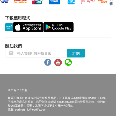
視為大腦的延申部份，所以我們可以根據視網膜血管
本服務/產品由商戶提供。生活易【健康網購
帳
的形態，引申到血管在大腦的情況，從而評估應診者
health.ESDlife】並沒有經營或提供本服務/產品。
的腦血管健康，評估認知障礙症(老人癡呆症)風險水
有關此服務/產品的錯漏或延誤，或因使用此服務/
下載應用程式
平
產品而引致的損失、損害、受傷或法律訴訟，健康
網購health.ESDlife概不負責。一切有關的索償或
ARIA 特點及優勢
查詢，須向提供服務之體檢中心或商戶提出。
全自動
關注我們
非入侵性
訂閱
無輻射
無副作用
快速
方便
準確
無次數限制
商戶合作 / 加盟
如閣下擁有任何健康相關之服務及產品，並有興趣成為健康網購 health.ESDlife
的服務及產品供應商，歡迎與健康網購 health.ESDlife業務發展部聯絡。我們會
於2個工作天內回覆，為閣下提供更多有關合作詳情。
電郵:
partnership@esdlife.com