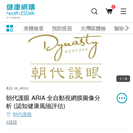
1
身體檢查
預防疫苗
大灣區體檢
寵物健
1 / 6
產品:
DE_ARIA2
朝代護眼 ARIA 全自動視網膜圖像分
析 (認知健康風險評估)
朝代護眼
3項目