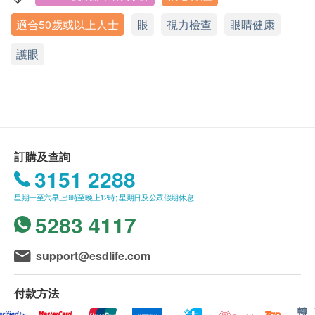
甚麼是認知障礙症？
所有視光檢查不可兌換成現金及不可轉換為其他產
適合50歲或以上人士
眼
視力檢查
眼睛健康
認知障礙症(老人癡呆症)是一種腦部疾病，引致腦部
顯示地圖
品及服務。
功能衰退，影響患者的記憶功能，產生溝通、情緒問
訂購一經確認，不設更改已訂購的計劃，轉讓給第
護眼
電話: 3704 7508
題，影響性格，甚至喪失自理能力。若能提早檢測出
三者或退款。
WhatsApp: 9449 9156
高風險患者，作出適當的治療或預防措施，是有機會
星期一至日︰11:00a.m. – 7:30p.m.
所有視光檢查不適用於公眾假期 。
公眾假期︰休息
減慢衰退速度。
視光檢查並非作為治療用途。
如有任何爭議，健康網購health.ESDlife 及朝代護
甚麼是年齡相關性腦白質病變(ARWMH)？
眼視光中心保留最終決定權。
ARWMH反映腦小血管病變，而該變化與以下癥狀相
訂購及查詢
關：​
3151 2288
有效期：
認知功能受損
本產品有效期為6個月，客戶必須於6個月內 (由確
星期一至六早上9時至晚上12時; 星期日及公眾假期休息
步履不穩
認付款日期起計)接受有關服務，逾期作廢。
5283 4117
抑鬱
尿頻或失禁
免責聲明：
support@esdlife.com
所有健康檢查/服務並非作為醫務診斷或治療用
視網膜血管與腦血管的關係？
途。當閣下身體健康出現任何疾病徵兆時，應立即
付款方法
視網膜血管和腦血管都有相同的胚胎起源，視網膜被
諮詢有認可資格的醫生，作出診斷及治療。
轉