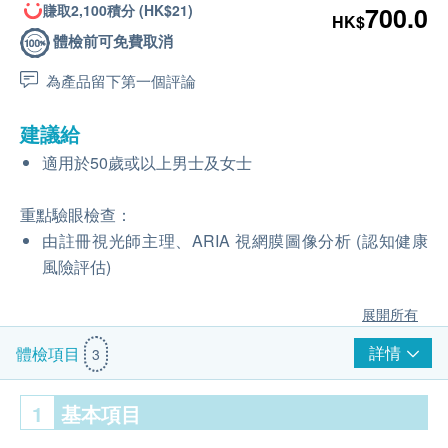
賺取2,100積分 (HK$21)
700.0
HK$
體檢前可免費取消
為產品留下第一個評論
建議給
適用於50歲或以上男士及女士
重點驗眼檢查：
由註冊視光師主理、ARIA 視網膜圖像分析 (認知健康
風險評估)
展開所有
詳情
體檢項目
3
1
基本項目