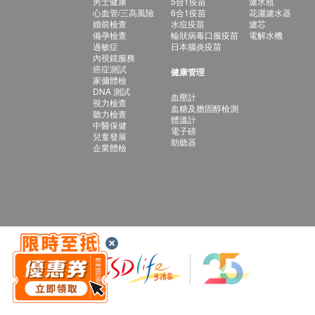
男士健康
5合1疫苗
濾水瓶
心血管/三高風險
6合1疫苗
花灑濾水器
婚前檢查
水痘疫苗
濾芯
備孕檢查
輪狀病毒口服疫苗
電解水機
過敏症
日本腦炎疫苗
內視鏡服務
癌症測試
健康管理
家傭體檢
DNA 測試
血壓計
視力檢查
血糖及膽固醇檢測
聽力檢查
體溫計
中醫保健
電子磅
兒童發展
助聽器
企業體檢