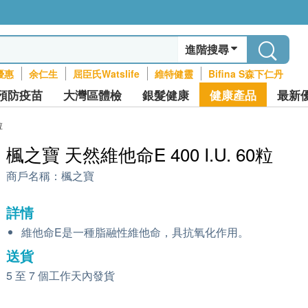
進階搜尋
優惠
余仁生
屈臣氏Watslife
維特健靈
Bifina S森下仁丹
預防疫苗
大灣區體檢
銀髮健康
健康產品
最新
粒
楓之寶 天然維他命E 400 I.U. 60粒
商戶名稱：
楓之寶
詳情
維他命E是一種脂融性維他命，具抗氧化作用。
送貨
5 至 7 個工作天內發貨