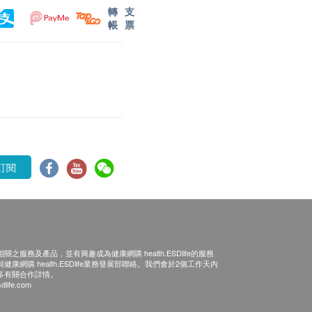
轉
支
帳
票
訂閱
之服務及產品，並有興趣成為健康網購 health.ESDlife的服務
康網購 health.ESDlife業務發展部聯絡。我們會於2個工作天內
多有關合作詳情。
dlife.com