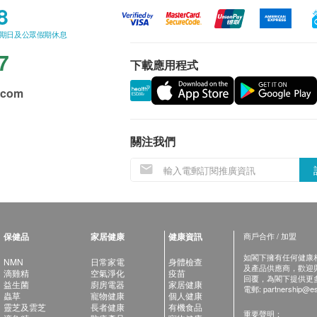
8
星期日及公眾假期休息
7
下載應用程式
.com
關注我們
保健品
家居健康
健康資訊
商戶合作 / 加盟
如閣下擁有任何健康相關
NMN
日常家電
身體檢查
及產品供應商，歡迎與健
滴雞精
空氣淨化
疫苗
回覆，為閣下提供更
益生菌
廚房電器
家居健康
電郵:
partnership@es
蟲草
寵物健康
個人健康
靈芝及雲芝
長者健康
有機食品
重要聲明：