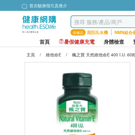
首次驗身指引及推介
屈臣氏水機
NMN組合
保健品
首頁
暑假健康充電
身體檢查
主頁
/
維他命E
/
楓之寶 天然維他命E 400 I.U. 60