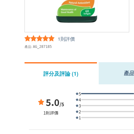
1則評價
產品:
AG_287185
產
評分及評論 (1)
5
5.0
4
/5
3
2
1則評價
1