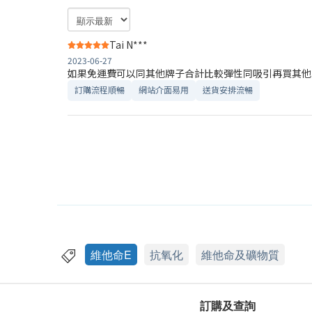
Tai N***
2023-06-27
如果免運費可以同其他牌子合計比較彈性同吸引再買其他
訂購流程順暢
網站介面易用
送貨安排流暢
維他命E
抗氧化
維他命及礦物質
訂購及查詢