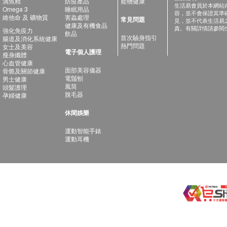
滴魚精
防疫產品
寵物健康
生活易會員於本網站
Omega 3
睡眠用品
容，並不會保證其準
維他命 及 礦物質
害蟲處理
常見問題
見，並不代表生活易
健康及有機食品
責。有關詳情請參閱
強化免疫力
飲品
首次驗身指引
腸道及消化系統健康
熱門問題
女士及美容
電子個人護理
瘦身纖體
心血管健康
面部美容儀器
骨骼及關節健康
電鬚刨
男士健康
風筒
頭髮護理
脫毛器
孕婦健康
休閑娛樂
運動智能手錶
運動耳機