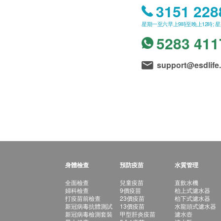
3151 228
星期一至六早上9時至晚上12時; 
5283 411
support@esdlife
身體檢查
預防疫苗
水質管理
全面檢查
兒童疫苗
直飲水機
婦科檢查
9價疫苗
枱上式濾水器
打疫苗前檢查
23價疫苗
枱下式濾水器
新冠病毒抗體測試
13價疫苗
水龍頭式濾水器
新冠病毒檢測套裝
甲型肝炎疫苗
濾水壺