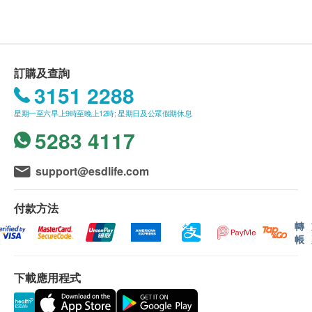
維他命C：1000毫克
1. 購買
楓之寶
產品總額滿HK$500，即可享本地免
費送貨服務。賬單總額未滿HK$500需附加HK$60運
注意事項
費。以下地區不提供送貨服務:
如對本產品任何成分過敏，請勿服用。
馬灣, 沙頭角, 落馬洲, 皇崗, 流浮山, 龍鼓灘, 踏石角, 大
訂購及查詢
嶼山 (包括愉景灣), 南丫島, 長洲, 坪洲, 大澳, 梅窩, 昂
3151 2288
平"
星期一至六早上9時至晚上12時; 星期日及公眾假期休息
2. 我們將於確定訂單後5-7個工作天內安排發貨。
5283 4117
3. 不排除運送時間會因節日而有所影響。當八號
烈風訊號懸掛或黑色暴雨警告生效時，送貨服務時間
將會延遲。
support@esdlife.com
4. 所有訂單須視乎相關貨品的供應情況再作最後
確認。倘若健康網購health.ESDlife未能提供任何訂單
付款方法
上的貨品，健康網購health.ESDlife有權拒絕接受該訂
轉
帳
單，並且會於送貨前透過電話或電郵通知顧客再作安
排。
下載應用程式
保證
1. 貨品質量保證，於顧客收到產品當日起計，食