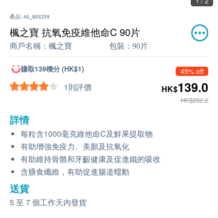
1 / 2
產品:
AG_803259
楓之寶 抗氧免疫維他命C 90片
商戶名稱：
楓之寶
包裝：
90片
賺取139積分 (HK$1)
45% off
139.0
1則評價
HK$
HK$252.2
詳情
每粒含1000毫克維他命C及鮮果提取物
有助增強免疫力、美顏及抗氧化
有助維持骨骼和牙齦健康及促進鐵的吸收
含膳食纖維，有助促進腸道蠕動
送貨
5 至 7 個工作天內發貨