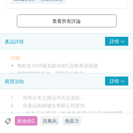
查看所有評論
詳情
產品詳情
功效
每粒含1000毫克維他命C及鮮果提取物
有助增強免疫力、美顏及抗氧化
有助維持骨骼和牙齦健康及促進鐵的吸收
詳情
購買須知
含膳食纖維，有助促進腸道蠕動
1. 所有出售之貨品均不設退款。
服用方法
2. 此產品由維健生有限公司提供。
9-18歲兒童及青少年每日服1片，19歲或以上成人每
3. 如有任何爭議，維健生有限公司及健康網購
日服1-2片，隨餐服用。
health.ESDlife保留最終決議權。
維他命C
抗氧化
免疫力
成份
送貨