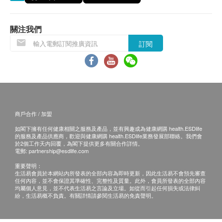
用期應最少有9個月或以上。
換貨安排
1. 當顧客收取已訂購之貨品時，有責任檢查貨品
關注我們
是否有損毀情況，一經確認簽收，恕不接受退換。
訂閱
2. 退換產品必須包裝完整，如退換之產品有任何
殘缺或過期退回，供應商有權不受理。
3. 如有其他損壞或遺漏查詢，顧客必須保留有效
收據正本，並於送貨後3個工作天內按下列方式聯絡
健康網購health.ESDlife客戶服務部跟進。
商戶合作 / 加盟
電郵: support@esdlife.com / 健康網購health.ESDlife
如閣下擁有任何健康相關之服務及產品，並有興趣成為健康網購 health.ESDlife
客服熱線: (852) 3151-2288
的服務及產品供應商，歡迎與健康網購 health.ESDlife業務發展部聯絡。我們會
於2個工作天內回覆，為閣下提供更多有關合作詳情。
電郵:
partnership@esdlife.com
重要聲明：
生活易會員於本網站內所發表的全部內容為即時更新，因此生活易不會預先審查
任何內容，並不會保證其準確性、完整性及質量。此外，會員所發表的全部內容
均屬個人意見，並不代表生活易之言論及立場。如從而引起任何損失或法律糾
紛，生活易概不負責。有關詳情請參閱生活易的免責聲明。