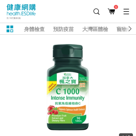
1
身體檢查
預防疫苗
大灣區體檢
寵物健