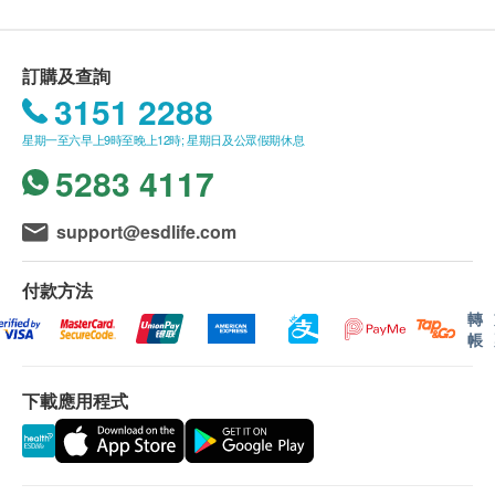
馬灣, 沙頭角, 落馬洲, 皇崗, 流浮山, 龍鼓灘, 踏石角, 大
服用量及方法
嶼山 (包括愉景灣), 南丫島, 長洲, 坪洲, 大澳, 梅窩, 昂
每日服一至兩次，每次一片；用膳時服
平"
訂購及查詢
2. 我們將於確定訂單後5-7個工作天內安排發貨。
3151 2288
注意事項
3. 不排除運送時間會因節日而有所影響。當八號
星期一至六早上9時至晚上12時; 星期日及公眾假期休息
如對本產品任何成份過敏，請勿服用。
烈風訊號懸掛或黑色暴雨警告生效時，送貨服務時間
5283 4117
將會延遲。
成份
4. 所有訂單須視乎相關貨品的供應情況再作最後
support@esdlife.com
β-胡蘿蔔素 5000 I.U.
確認。倘若健康網購health.ESDlife未能提供任何訂單
維他命Ａ 500 I.U.
上的貨品，健康網購health.ESDlife有權拒絕接受該訂
付款方法
維他命Ｅ 50 I.U.
單，並且會於送貨前透過電話或電郵通知顧客再作安
轉
維他命Ｃ 75 mg/毫克
排。
帳
葉酸 0.3 mg/毫克
保證
維他命B1 2.5 mg/毫克
1. 貨品質量保證，於顧客收到產品當日起計，食
下載應用程式
維他命B2 3 mg/毫克
用期應最少有9個月或以上。
煙酰胺 20 mg/毫克
換貨安排
維他命B6 5 mg/毫克
1. 當顧客收取已訂購之貨品時，有責任檢查貨品