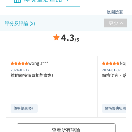
展開所有
更少
評分及評論 (3)
4.3
/5
wong s***
Nops 
2024-01-12
2024-01-07
維他命特價買相對實惠!
價格便宜，落單
價格優惠吸引
價格優惠吸引
查看所有評論