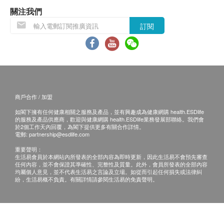
維他命B12 12.5 mcg/微克
是否有損毀情況，一經確認簽收，恕不接受退換。
關注我們
維他命D3 200 I.U.
2. 退換產品必須包裝完整，如退換之產品有任何
生物素 25 mcg/微克
訂閱
殘缺或過期退回，供應商有權不受理。
泛酸 5 mg/毫克
3. 如有其他損壞或遺漏查詢，顧客必須保留有效
鈣 100 mg/毫克
收據正本，並於送貨後3個工作天內按下列方式聯絡
磷 62.5 mg/毫克
健康網購health.ESDlife客戶服務部跟進。
碘 75 mcg/微克
電郵: support@esdlife.com / 健康網購health.ESDlife
鎂 50 mg/毫克
客服熱線: (852) 3151-2288
商戶合作 / 加盟
銅 1 mg/毫克
如閣下擁有任何健康相關之服務及產品，並有興趣成為健康網購 health.ESDlife
錳 2.5 mg/毫克
的服務及產品供應商，歡迎與健康網購 health.ESDlife業務發展部聯絡。我們會
於2個工作天內回覆，為閣下提供更多有關合作詳情。
鉀 40 mg/毫克
電郵:
partnership@esdlife.com
鉻 50 mcg/微克
重要聲明：
鉬 12.5 mcg/微克
生活易會員於本網站內所發表的全部內容為即時更新，因此生活易不會預先審查
任何內容，並不會保證其準確性、完整性及質量。此外，會員所發表的全部內容
硒(酵母)12.5 mcg/微克
均屬個人意見，並不代表生活易之言論及立場。如從而引起任何損失或法律糾
紛，生活易概不負責。有關詳情請參閱生活易的免責聲明。
鋅 7.5 mg/毫克
鎳 2.5 mcg/微克
錫 5 mcg/微克
釩 5 mcg/微克