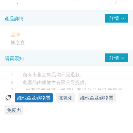
詳情
產品詳情
品牌
楓之寶
產地
詳情
購買須知
美國
1. 所有出售之貨品均不設退款。
包裝
2. 此產品由維健生有限公司提供。
75片
3. 如有任何爭議，維健生有限公司及健康網購
health.ESDlife保留最終決議權。
維他命及礦物質
抗氧化
維他命及礦物質
特性及功效
送貨
免疫力
- 含33種重要元素，包括多種維他命及礦物質，具成
1. 購買
楓之寶
產品總額滿HK$500，即可享本地免
份保證的獨家配方，全方位切合身體需要
費送貨服務。賬單總額未滿HK$500需附加HK$60運
- 維持整體健康，以應付日常生活的挑戰
費。以下地區不提供送貨服務: