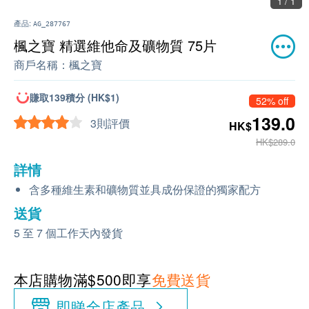
1 / 1
產品:
AG_287767
楓之寶 精選維他命及礦物質 75片
商戶名稱：
楓之寶
賺取139積分 (HK$1)
52% off
139.0
3則評價
HK$
HK$289.0
詳情
含多種維生素和礦物質並具成份保證的獨家配方
送貨
5 至 7 個工作天內發貨
本店購物滿$500即享
免費送貨
即睇全店產品