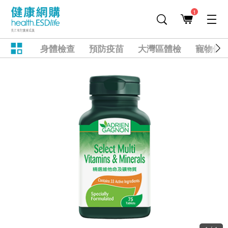
1
身體檢查
預防疫苗
大灣區體檢
寵物健