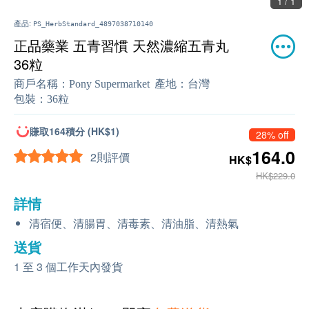
1 / 1
產品:
PS_HerbStandard_4897038710140
正品藥業 五青習慣 天然濃縮五青丸
36粒
商戶名稱：
Pony Supermarket
產地：
台灣
包裝：
36粒
賺取164積分 (HK$1)
28% off
164.0
2則評價
HK$
HK$229.0
詳情
清宿便、清腸胃、清毒素、清油脂、清熱氣
送貨
1 至 3 個工作天內發貨