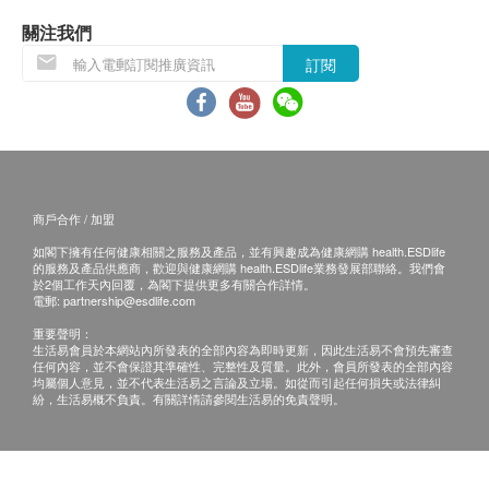
有損毀情況，一經確認簽收，恕不接受退換。
退換產品必須包裝完整，如退換之產品有任何殘缺
關注我們
或過期退回，供應商有權不受理。
訂閱
如有其他損壞或遺漏查詢，顧客必須保留有效收據
正本，並於送貨後3個工作天內按下列方式聯絡
Pony Supermarket 客戶服務部跟進。
商戶合作 / 加盟
如閣下擁有任何健康相關之服務及產品，並有興趣成為健康網購 health.ESDlife
的服務及產品供應商，歡迎與健康網購 health.ESDlife業務發展部聯絡。我們會
於2個工作天內回覆，為閣下提供更多有關合作詳情。
電郵:
partnership@esdlife.com
重要聲明：
生活易會員於本網站內所發表的全部內容為即時更新，因此生活易不會預先審查
任何內容，並不會保證其準確性、完整性及質量。此外，會員所發表的全部內容
均屬個人意見，並不代表生活易之言論及立場。如從而引起任何損失或法律糾
紛，生活易概不負責。有關詳情請參閱生活易的免責聲明。