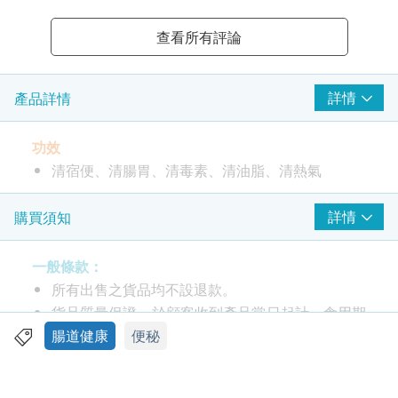
查看所有評論
詳情
產品詳情
功效
清宿便、清腸胃、清毒素、清油脂、清熱氣
成份
詳情
購買須知
5種綠野菜萃取 (青瓜、西芹、青椒、苦瓜、青蘋果)、
蘆薈精華、綠茶萃取、有機大麥苗粉、黃金小麥纖維
一般條款：
所有出售之貨品均不設退款。
用法用量
貨品質量保證，於顧客收到產品當日起計，食用期
每日服2-3粒「五青丸」，用300ml溫水送服。建議早
應最少有9個月或以上。
腸道健康
便秘
上或睡前空腹服用，效果更佳
此產品由 Pony Supermarket 提供。
如有任何爭議，Pony Supermarket 及 健康網購