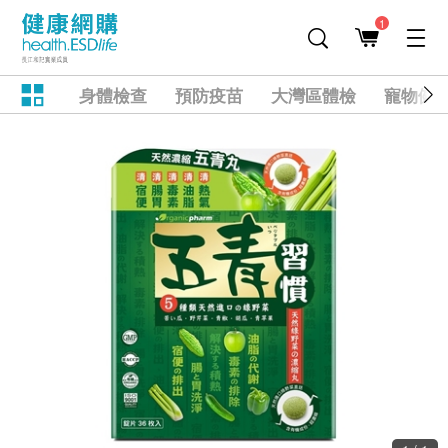
1
身體檢查
預防疫苗
大灣區體檢
寵物健