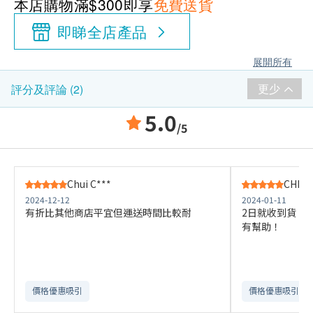
本店購物滿$300即享
免費送貨
即睇全店產品
展開所有
更少
評分及評論 (2)
5.0
/5
Chui C***
CHENG
2024-12-12
2024-01-11
有折比其他商店平宜但運送時間比較耐
2日就收到貨，
有幫助！
價格優惠吸引
價格優惠吸引