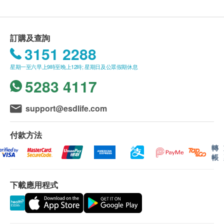
注意事項
health.ESDlife保留最終決議權。
孕婦、哺乳期女性及兒童慎用。
使用中如有不適，請停止服用或諮詢醫生意見。
送貨條款：
訂購及查詢
請置產品於陰涼位置。
購買產品總額滿HK$300，即可享本地免費送貨服
3151 2288
務。賬單總額未滿HK$300需附加HK$30運費。
星期一至六早上9時至晚上12時; 星期日及公眾假期休息
我們將於確定訂單後1-3個工作天內安排發貨。
5283 4117
不排除運送時間會因節日而有所影響。當八號烈風
訊號懸掛或黑色暴雨警告生效時，送貨服務時間將
會延遲。
support@esdlife.com
所有訂單須視乎相關貨品的供應情況再作最後確
認。倘若健康網購health.ESDlife未能提供任何訂
付款方法
單上的貨品，健康網購health.ESDlife有權拒絕接
轉
帳
受該訂單，並且會於送貨前透過電話或電郵通知顧
客再作安排。
下載應用程式
退換條款：
當顧客收取已訂購之貨品時，有責任檢查貨品是否