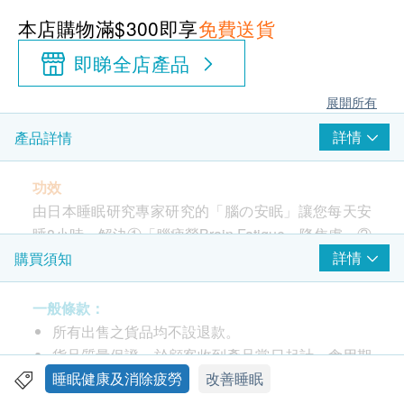
本店購物滿$300即享
免費送貨
即睇全店產品
展開所有
詳情
產品詳情
功效
由日本睡眠研究專家研究的「腦の安眠」讓您每天安
睡8小時，解決①「腦疲勞Brain Fatigue」降焦慮、②
睡眠障礙、③肌肉痠痛！舒緩入睡困難，針對淺睡、
詳情
購買須知
多夢易醒、早醒等，助你建立自然睡眠規律。
一般條款：
成份
所有出售之貨品均不設退款。
γ-氨基丁酸(GABA)，Neumentrix™️(留蘭香)、纈草萃
貨品質量保證，於顧客收到產品當日起計，食用期
取、香蜂草萃取、纖維素(抗結劑)、脂肪酸蔗醣酯(乳
應最少有9個月或以上。
睡眠健康及消除疲勞
改善睡眠
化劑)、二氧化矽(抗結劑)
此產品由 Pony Supermarket 提供。