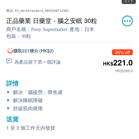
1 / 1
產品:
PS_HerbStandard_4897038712991
正品藥業 日藥堂 - 腦之安眠 30粒
商戶名稱：
Pony Supermarket
產地：
日本
包裝：
30粒
賺取221積分 (HK$2)
26% off
221.0
為產品留下第一個評論
HK$
HK$299.0
詳情
解決「腦疲勞」降焦慮
解決睡眠障礙
舒緩肌肉痠痛
送貨
1 至 3 個工作天內發貨