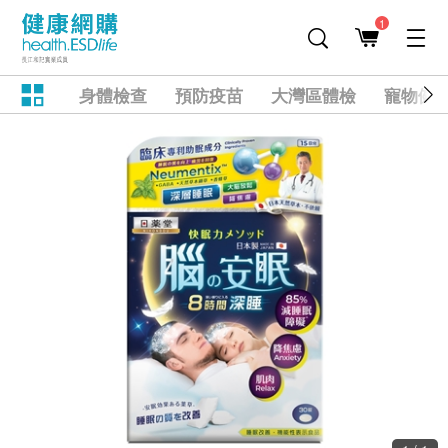
1
身體檢查
預防疫苗
大灣區體檢
寵物健