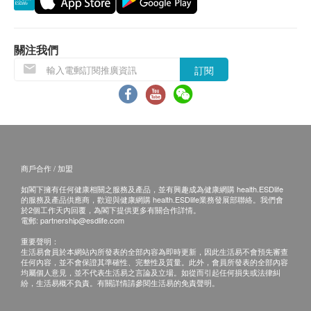
當顧客收取已訂購之貨品時，有責任檢查貨品是否
有損毀情況，一經確認簽收，恕不接受退換。
退換產品必須包裝完整，如退換之產品有任何殘缺
關注我們
或過期退回，供應商有權不受理。
訂閱
如有其他損壞或遺漏查詢，顧客必須保留有效收據
正本，並於送貨後3個工作天內按下列方式聯絡
Pony Supermarket 客戶服務部跟進。
商戶合作 / 加盟
如閣下擁有任何健康相關之服務及產品，並有興趣成為健康網購 health.ESDlife
的服務及產品供應商，歡迎與健康網購 health.ESDlife業務發展部聯絡。我們會
於2個工作天內回覆，為閣下提供更多有關合作詳情。
電郵:
partnership@esdlife.com
重要聲明：
生活易會員於本網站內所發表的全部內容為即時更新，因此生活易不會預先審查
任何內容，並不會保證其準確性、完整性及質量。此外，會員所發表的全部內容
均屬個人意見，並不代表生活易之言論及立場。如從而引起任何損失或法律糾
紛，生活易概不負責。有關詳情請參閱生活易的免責聲明。