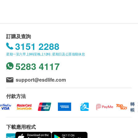
如有任何爭議，Pony Supermarket 及 健康網購
用法用量
health.ESDlife保留最終決議權。
每日1次，睡前2小時服用2粒
送貨條款：
訂購及查詢
注意事項
購買產品總額滿HK$300，即可享本地免費送貨服
3151 2288
孕婦、哺乳期女性及兒童慎用。
務。賬單總額未滿HK$300需附加HK$30運費。
使用中如有不適，請停止服用或諮詢醫生意見。
星期一至六早上9時至晚上12時; 星期日及公眾假期休息
我們將於確定訂單後1-3個工作天內安排發貨。
請置產品於陰涼位置。
5283 4117
不排除運送時間會因節日而有所影響。當八號烈風
訊號懸掛或黑色暴雨警告生效時，送貨服務時間將
會延遲。
support@esdlife.com
所有訂單須視乎相關貨品的供應情況再作最後確
認。倘若健康網購health.ESDlife未能提供任何訂
付款方法
單上的貨品，健康網購health.ESDlife有權拒絕接
轉
帳
受該訂單，並且會於送貨前透過電話或電郵通知顧
客再作安排。
下載應用程式
退換條款：