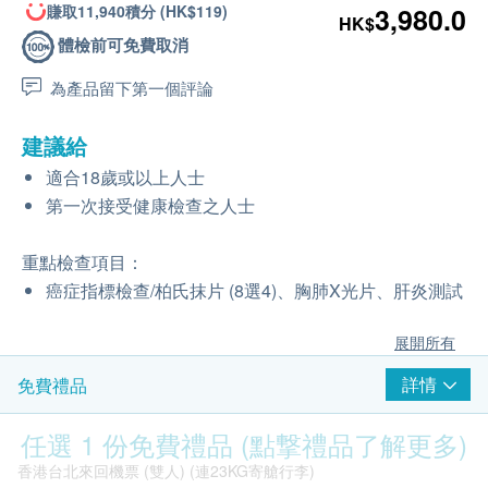
賺取11,940積分 (HK$119)
3,980.0
HK$
體檢前可免費取消
為產品留下第一個評論
建議給
適合18歲或以上人士
第一次接受健康檢查之人士
重點檢查項目：
癌症指標檢查/柏氏抹片 (8選4)、胸肺X光片、肝炎測試
展開所有
詳情
免費禮品
任選 1 份免費禮品 (點撃禮品了解更多)
香港台北來回機票 (雙人) (連23KG寄艙行李)