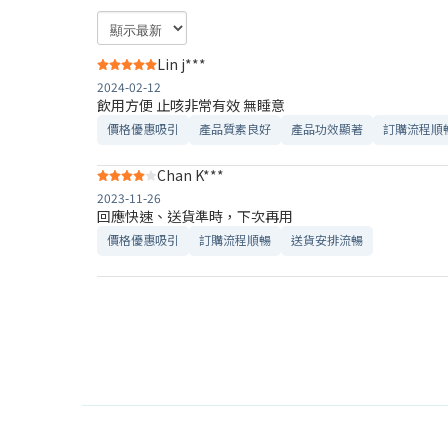
Lin j***
2024-02-12
飲用方便 止咳非常有效 無睡意
價格優惠吸引
產品質素良好
產品功效顯著
訂購流程順
Chan K***
2023-11-26
回應快速、送貨準時，下次再用
價格優惠吸引
訂購流程順暢
送貨安排流暢