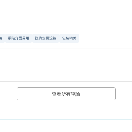
暢
網站介面易用
送貨安排流暢
包裝精美
查看所有評論