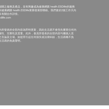
之服務及產品，並有興趣成為健康網購 health.ESDlife的服務
康網購 health.ESDlife業務發展部聯絡。我們會於2個工作天內
多有關合作詳情。
dlife.com
內所發表的全部內容為即時更新，因此生活易不會預先審查任何內
確性、完整性及質量。此外，會員所發表的全部內容均屬個人意
之言論及立場。如從而引起任何損失或法律糾紛，生活易概不負
生活易的免責聲明。