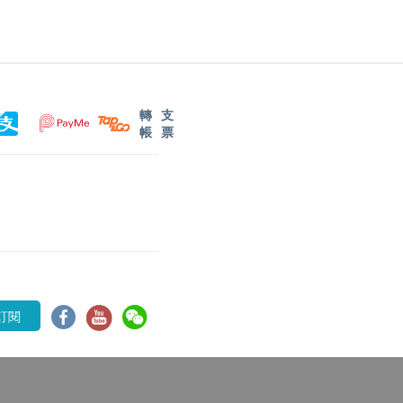
轉
支
帳
票
訂閱