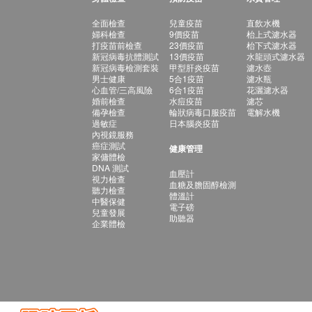
全面檢查
兒童疫苗
直飲水機
婦科檢查
9價疫苗
枱上式濾水器
打疫苗前檢查
23價疫苗
枱下式濾水器
新冠病毒抗體測試
13價疫苗
水龍頭式濾水器
新冠病毒檢測套裝
甲型肝炎疫苗
濾水壺
男士健康
5合1疫苗
濾水瓶
心血管/三高風險
6合1疫苗
花灑濾水器
婚前檢查
水痘疫苗
濾芯
備孕檢查
輪狀病毒口服疫苗
電解水機
過敏症
日本腦炎疫苗
內視鏡服務
癌症測試
健康管理
家傭體檢
DNA 測試
血壓計
視力檢查
血糖及膽固醇檢測
聽力檢查
體溫計
中醫保健
電子磅
兒童發展
助聽器
企業體檢