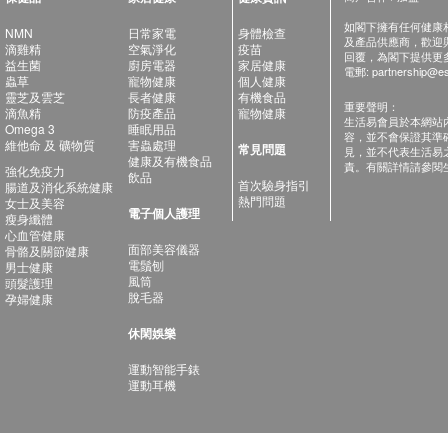
如閣下擁有任何健康相關
NMN
日常家電
身體檢查
及產品供應商，歡迎與健
滴雞精
空氣淨化
疫苗
回覆，為閣下提供更
益生菌
廚房電器
家居健康
電郵:
partnership@es
蟲草
寵物健康
個人健康
靈芝及雲芝
長者健康
有機食品
重要聲明：
滴魚精
防疫產品
寵物健康
生活易會員於本網站
Omega 3
睡眠用品
容，並不會保證其準
維他命 及 礦物質
害蟲處理
常見問題
見，並不代表生活易
健康及有機食品
責。有關詳情請參閱
強化免疫力
飲品
首次驗身指引
腸道及消化系統健康
熱門問題
女士及美容
電子個人護理
瘦身纖體
心血管健康
面部美容儀器
骨骼及關節健康
電鬚刨
男士健康
風筒
頭髮護理
脫毛器
孕婦健康
休閑娛樂
運動智能手錶
運動耳機