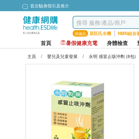
首次驗身指引及推介
屈臣氏水機
NMN組合
保健品
首頁
暑假健康充電
身體檢查
主頁
/
嬰兒及兒童發展
/
永明 感冒止咳沖劑 (8包)