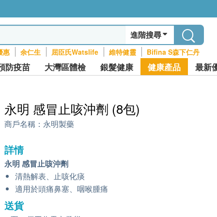
進階搜尋
優惠
余仁生
屈臣氏Watslife
維特健靈
Bifina S森下仁丹
預防疫苗
大灣區體檢
銀髮健康
健康產品
最新
永明 感冒止咳沖劑 (8包)
商戶名稱：
永明製藥
詳情
永明 感冒止咳沖劑
清熱解表、止咳化痰
適用於頭痛鼻塞、咽喉腫痛
送貨