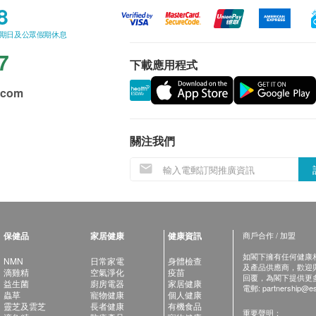
8
星期日及公眾假期休息
7
下載應用程式
.com
關注我們
保健品
家居健康
健康資訊
商戶合作 / 加盟
如閣下擁有任何健康相關
NMN
日常家電
身體檢查
及產品供應商，歡迎與健
滴雞精
空氣淨化
疫苗
回覆，為閣下提供更
益生菌
廚房電器
家居健康
電郵:
partnership@es
蟲草
寵物健康
個人健康
靈芝及雲芝
長者健康
有機食品
重要聲明：