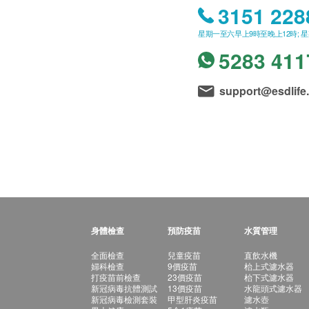
3151 228
星期一至六早上9時至晚上12時; 
5283 411
support@esdlife
身體檢查
預防疫苗
水質管理
全面檢查
兒童疫苗
直飲水機
婦科檢查
9價疫苗
枱上式濾水器
打疫苗前檢查
23價疫苗
枱下式濾水器
新冠病毒抗體測試
13價疫苗
水龍頭式濾水器
新冠病毒檢測套裝
甲型肝炎疫苗
濾水壺