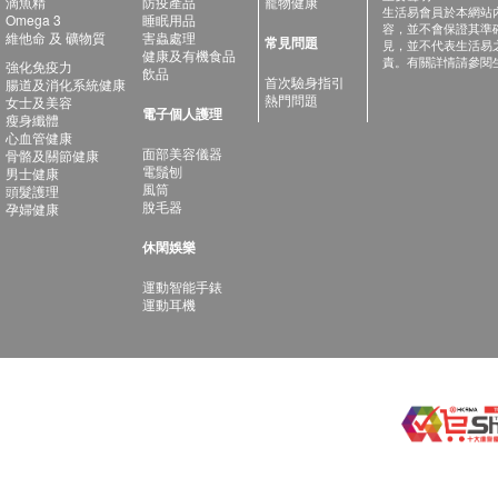
滴魚精
防疫產品
寵物健康
生活易會員於本網站
Omega 3
睡眠用品
容，並不會保證其準
維他命 及 礦物質
害蟲處理
常見問題
見，並不代表生活易
健康及有機食品
責。有關詳情請參閱
強化免疫力
飲品
首次驗身指引
腸道及消化系統健康
熱門問題
女士及美容
電子個人護理
瘦身纖體
心血管健康
面部美容儀器
骨骼及關節健康
電鬚刨
男士健康
風筒
頭髮護理
脫毛器
孕婦健康
休閑娛樂
運動智能手錶
運動耳機