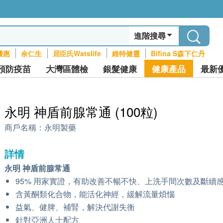
進階搜尋
優惠
余仁生
屈臣氏Watslife
維特健靈
Bifina S森下仁丹
預防疫苗
大灣區體檢
銀髮健康
健康產品
最新
永明 神盾前腺常通 (100粒)
商戶名稱：
永明製藥
詳情
永明 神盾前腺常通
95% 用家實證，有助改善不暢不快、上洗手間次數及斷續
含黃酮類化合物，能活化神經，緩解流量煩惱
益氣、健脾、補腎，解決代謝失衡
針對亞洲人士配方