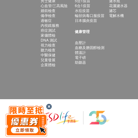
男士健康
5合1疫苗
濾水瓶
心血管/三高風險
6合1疫苗
花灑濾水器
婚前檢查
水痘疫苗
濾芯
備孕檢查
輪狀病毒口服疫苗
電解水機
過敏症
日本腦炎疫苗
內視鏡服務
癌症測試
健康管理
家傭體檢
DNA 測試
血壓計
視力檢查
血糖及膽固醇檢測
聽力檢查
體溫計
中醫保健
電子磅
兒童發展
助聽器
企業體檢