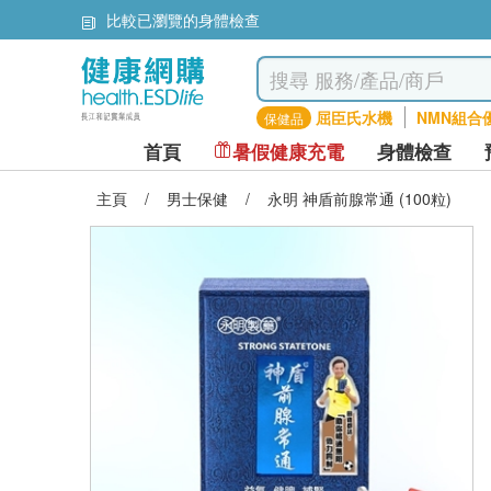
比較已瀏覽的身體檢查
屈臣氏水機
NMN組合
保健品
首頁
暑假健康充電
身體檢查
主頁
/
男士保健
/
永明 神盾前腺常通 (100粒)