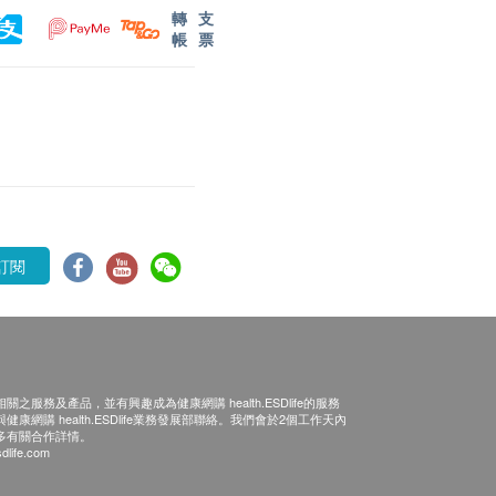
轉
支
帳
票
訂閱
之服務及產品，並有興趣成為健康網購 health.ESDlife的服務
康網購 health.ESDlife業務發展部聯絡。我們會於2個工作天內
多有關合作詳情。
dlife.com