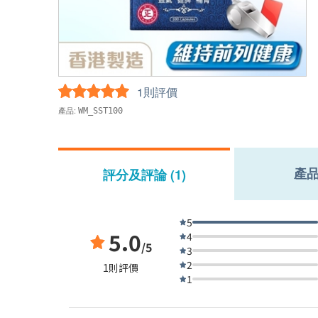
1則評價
產品:
WM_SST100
產
評分及評論 (1)
5
5.0
4
/5
3
2
1則評價
1