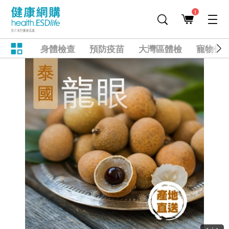
1
身體檢查
預防疫苗
大灣區體檢
寵物健