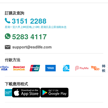
購買
好運來鮮菓有限公司
產品總額滿HK$350，即
氣，為滋補良藥，故有「南桂圓、北人參」之稱。
可享本地免費送貨服務。
訂購及查詢
賬單總額未滿HK$350需附加HK$50運費。
3151 2288
不提供服務之地區 (包括但不限於以下地區):
離島區 : 大嶼山(除東涌)、坪洲、喜靈洲、南丫
星期一至六早上9時至晚上12時; 星期日及公眾假期休息
島、蒲台島、長洲、昂坪、馬灣、愉景灣、香港國
5283 4117
際機場等
西貢區 : 西貢市中心、白沙灣、西貢離島等
support@esdlife.com
以及所有禁區, 口岸區, 迪士尼, 海洋公園, 村屋及低
密度住宅區
付款方法
轉
一般條款 :
帳
商品會於訂單確認付款後 3-5 個工作天內送出，送
貨時間會於確認訂單時提供。
下載應用程式
運送時間會因節日(例如：聖誕節、農曆新年及復
活節)而有所影響。
當八號烈風訊號懸掛或黑色暴雨警告生效時，送貨
服務時間將會延遲。