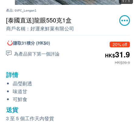
1 / 1
產品:
GVFC_Longan1
[泰國直送]龍眼550克1盒
商戶名稱：
好運來鮮菓有限公司
賺取31積分 (HK$0)
20% off
31.9
為產品留下第一個評論
HK$
HK$39.9
詳情
晶瑩剔透
味道甘
可鮮食
送貨
3 至 5 個工作天內發貨