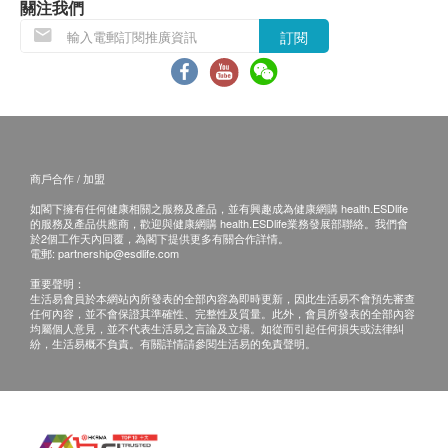
關注我們
如商品已到達收貨地址而沒有人簽收，好運來鮮菓
訂閱
有限公司可再次安排送貨服務，但顧客必須再支付
運費及行政費HK$150 及特別地區附加費用(如適
用)
所有訂單須視乎相關貨品的供應情況再作最後確
認。倘若健康網購health.ESDlife未能提供任何訂
單上的貨品，健康網購health.ESDlife有權拒絕接
商戶合作 / 加盟
受該訂單，並且會於送貨前透過電話或電郵通知顧
如閣下擁有任何健康相關之服務及產品，並有興趣成為健康網購 health.ESDlife
的服務及產品供應商，歡迎與健康網購 health.ESDlife業務發展部聯絡。我們會
客再作安排。
於2個工作天內回覆，為閣下提供更多有關合作詳情。
此產品為新鮮食品，每批產品的質素或有差別。
電郵:
partnership@esdlife.com
產品之重量、大小會因應收成時期或其他狀況而有
重要聲明：
生活易會員於本網站內所發表的全部內容為即時更新，因此生活易不會預先審查
所改變，一切以實物為準。
任何內容，並不會保證其準確性、完整性及質量。此外，會員所發表的全部內容
均屬個人意見，並不代表生活易之言論及立場。如從而引起任何損失或法律糾
此產品為新鮮食品，當顧客收取已訂購之貨品時，
紛，生活易概不負責。有關詳情請參閱生活易的免責聲明。
有責任檢查貨品是否有損毀情況。
所有退款或換貨安排，必須連同所有相關資料，包
括訂單編號、貨品問題描述、相片等，於送貨日後
1個工作天內按下列方式健康網購health.ESDlife客