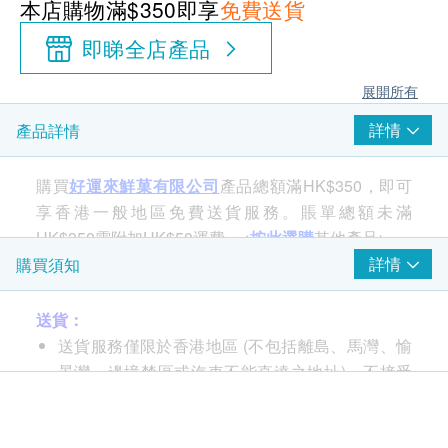
本店購物滿$350即享
免費送貨
即睇全店產品
展開所有
詳情
產品詳情
購買
好運來鮮菓有限公司
產品總額滿HK$350，即可
享香港一般地區免費送貨服務。賬單總額未滿
HK$350需附加HK$50運費。<
按此選購
其他產品>
詳情
購買須知
龍眼的果肉晶瑩剔透，味道甘，可鮮食，或製成罐
送貨：
頭、浸酒、熬膏、作醬、乾肉、入煎湯；將成熟果實
送貨服務僅限於香港地區 (不包括離島、馬灣、愉
乾燥後去殼、核，曬至乾爽不黏；浸酒不必去核，用
景灣、邊境禁區或汽車不能直達之地址)，不接受
純糧食酒泡，新鮮龍眼與酒以2：5的比例浸泡。龍眼
郵政信箱地址
含大量鐵、鉀，促血紅蛋白再生，養血力勝紅棗，也
一般工商區及住宅區(大型屋村及屋苑 包括: 東涌):
含大量有益人體微量元素，甜美可口，不滋膩、不壅