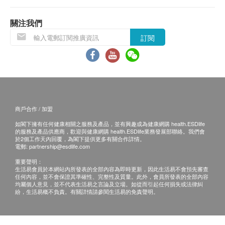
Q：孕婦可以服食品「活得易」乳酸菌嗎？
關注我們
A：研究證實「活得易」乳酸菌是適合孕婦服食的，
訂閱
安全可靠。在懷孕期間，孕婦容易患有消化不良、偶
「活得易」益生菌
發性便秘的問題，在服食「活得易」乳酸菌有助促進
與生俱來的人體益生菌，提取自人奶，最適合在人
腸道蠕動，改善偶發性便秘，舒緩腸道不適及平衡腸
體內繁殖，發揮最大功效
道健康。
有別於普通益生菌，可制造抗菌劑-Reuterin，減少
害菌的數量
商戶合作 / 加盟
Q：產品含5種以上益生菌，會否比「活得易」更有
有效生存於胃部，不被胃酸及膽汁殺死
如閣下擁有任何健康相關之服務及產品，並有興趣成為健康網購 health.ESDlife
效？
可經由腸道移至陰部，分泌乳酸、降低PH值、強
的服務及產品供應商，歡迎與健康網購 health.ESDlife業務發展部聯絡。我們會
A：不會。「活得易」乳酸菌所含的洛德因乳酸桿菌
於2個工作天內回覆，為閣下提供更多有關合作詳情。
化保護膜，減低陰道煩惱
電郵:
partnership@esdlife.com
是真正的人體益菌，科研證實能防止被胃酸及膽汁殺
瑞典製造，全球超過100個國家採用
重要聲明：
死，有效抑制害菌的同時，並不會像其他益生菌般殺
生活易會員於本網站內所發表的全部內容為即時更新，因此生活易不會預先審查
超過224份國際學術研究發表
任何內容，並不會保證其準確性、完整性及質量。此外，會員所發表的全部內容
死腸道內正常的益菌。再者，如採用菌類過多，每一
獲得改善免疫功能的專利配方: HK application
均屬個人意見，並不代表生活易之言論及立場。如從而引起任何損失或法律糾
種菌都爭相在腸內繁殖，造成不平衡的現象，減低其
紛，生活易概不負責。有關詳情請參閱生活易的免責聲明。
number : 05111954.9, 05111950.0
功效。