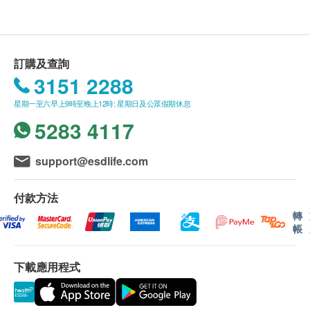
裝)適用於小童、成人、長者及孕婦。
益生菌如何發揮作用？
超強成份，醫學證明
人體消化系統含有400-500種細菌，分為善玉菌和惡
調節免疫細胞功效，增強腸道抵抗力
訂購及查詢
玉菌兩大類。在正常體內，益菌和惡菌共同生長，達
3151 2288
抑壓壞菌繁殖，平衡腸道健康
致平衡。但當營養不均衡、生活壓力、藥物影響、免
減輕偶發性或非持續的腹瀉或便秘
星期一至六早上9時至晚上12時; 星期日及公眾假期休息
疫力下降、年老或進食受污染的食物時，害菌便會增
改善胃氣、胃脹、消化不良
5283 4117
生，很容易出現不適、腹瀉或便秘。補充益生菌是最
增加營養素、如DHA、鈣質和維他命及礦物質的
天然和直接的方法，達致益菌和害菌平衡，使人體正
吸收，有助兒童快高長大
常運作。
support@esdlife.com
預防旅行病，如水土不服
改善皮膚敏感癥狀
選擇優質益生菌的要訣
付款方法
消除女性陰道之煩惱
經多項人體臨床證實，活性益生菌的功效最有效和
轉
首創檸檬味乳酸菌咀嚼片，不含糖份，方便小孩及
帳
安全
老人服用
要選擇無糖配方產品
下載應用程式
標籤列明活性益菌品種和含量
適用於改善以下長新冠症狀
標明有效日期和儲存方法
腸道微生態失衡、腹瀉
符合GMP認可的藥廠生產