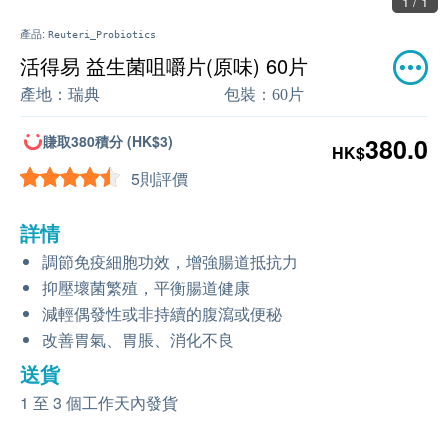
1 / 1
產品:
Reuteri_Probiotics
活得易 益生菌咀嚼片(原味) 60片
產地：
瑞典
包裝：
60片
賺取380積分 (HK$3)
380.0
HK$
5則評價
詳情
調節免疫細胞功效，增強腸道抵抗力
抑壓壞菌繁殖，平衡腸道健康
減輕偶發性或非持續的腹瀉或便秘
改善胃氣、胃脹、消化不良
送貨
1 至 3 個工作天內發貨