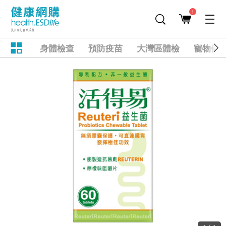
1
身體檢查
預防疫苗
大灣區體檢
寵物健