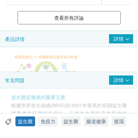
查看所有評論
詳情
產品詳情
詳情
常見問題
功效
益生菌是健康的重要元素
活得易益生菌是人體原生的益生菌，能促進正常微生
根據世界衛生組織(WHO)於2001年發表的有關益生菌
物群生長及抑制致病菌，改善腸道好壞菌比例，快速
營養價值研究報告指出，天然益生菌能平衡腸道細
構建腸道微生態平衡，有效提升免疫力及減少染病機
菌，改善腸道系統功能。若腸道內能維持足夠的益生
益生菌
免疫力
益生菌
腸道健康
腹瀉
會。成份經過臨床實證，安全有效，並能改善偶發性
菌，可抑制腸道惡菌生長，增強人體免疫功能，帶來
便秘、腹瀉及常見腸胃不適。活得易益生菌咀嚼片(排
健康好體魄。