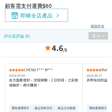
顧客需支付運費$60
即睇全店產品
展開所有
更少
評分及評論 (5)
4.6
/5
CHENG F*** M***
Rebec
2024-09-04
2024-06-27
各方面都很好，流程順暢，2 日到貨，之前食
非常有效的益生
過幾好，再次購買。
價格優惠吸引
產品質素良好
產品功效顯著
訂購流程順暢
價格優惠吸引
網站