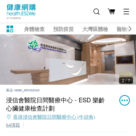
身體檢查
預防疫苗
大灣區體檢
寵物健
2 / 7
產品:
HKBH_AMCHSESDC
浸信會醫院日間醫療中心 - ESD 樂齡
心臟健康檢查計劃
香港浸信會醫院日間醫療中心 (牛頭角)
64項目