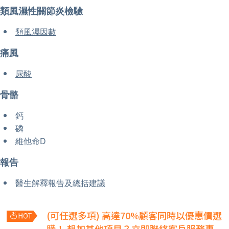
類風濕性關節炎檢驗
類風濕因數
痛風
尿酸
骨骼
鈣
磷
維他命D
報告
醫生解釋報告及總括建議
(可任選多項) 高達70%顧客同時以優惠價選
購！
想加其他項目？立即聯絡客戶服務專