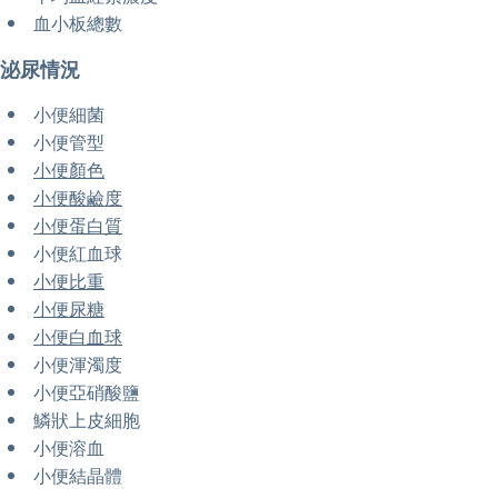
血小板總數
泌尿情況
小便細菌
小便管型
小便顏色
小便酸鹼度
小便蛋白質
小便紅血球
小便比重
小便尿糖
小便白血球
小便渾濁度
小便亞硝酸鹽
鱗狀上皮細胞
小便溶血
小便結晶體