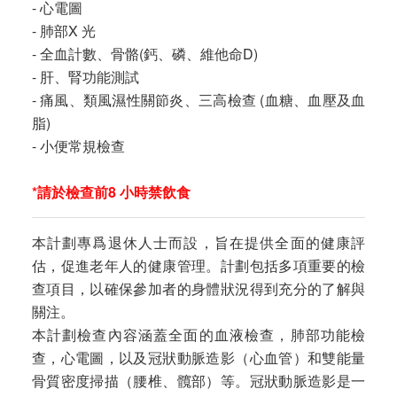
- 心電圖
- 肺部X 光
- 全血計數、骨骼(鈣、磷、維他命D)
- 肝、腎功能測試
- 痛風、類風濕性關節炎、三高檢查 (血糖、血壓及血
脂)
- 小便常規檢查
*請於檢查前8 小時禁飲食
本計劃專爲退休人士而設，旨在提供全面的健康評
估，促進老年人的健康管理。計劃包括多項重要的檢
查項目，以確保參加者的身體狀況得到充分的了解與
關注。
本計劃檢查內容涵蓋全面的血液檢查，肺部功能檢
查，心電圖，以及冠狀動脈造影（心血管）和雙能量
骨質密度掃描（腰椎、髖部）等。冠狀動脈造影是一