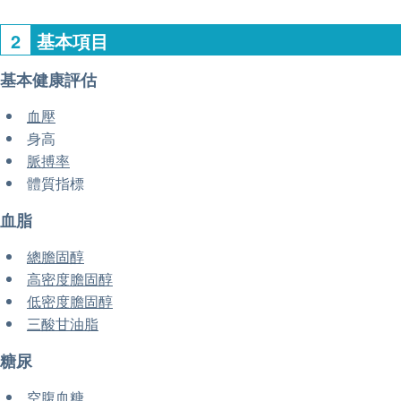
2
基本項目
基本健康評估
血壓
身高
脈搏率
體質指標
血脂
總膽固醇
高密度膽固醇
低密度膽固醇
三酸甘油脂
糖尿
空腹血糖