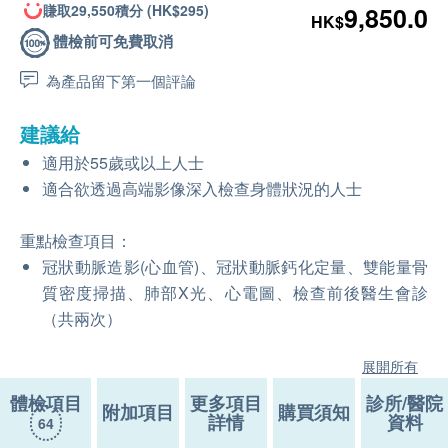
賺取29,550積分 (HK$295)
9,850.0
HK$
體檢前可免費取消
為產品留下第一個評論
建議給
適用於55歲或以上人士
適合欲透過高端影像深入檢查身體狀況的人士
重點檢查項目：
冠狀動脈造影(心血管)、冠狀動脈鈣化定量、雙能量骨
質密度掃描、肺部X光、心電圖、檢查前後醫生會診
（共兩次）
展開所有
體檢項目
更多項目
診所/醫院
附加項目
購買須知
詳情
資料
64