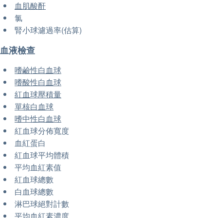
血肌酸酐
氯
腎小球濾過率(估算)
血液檢查
嗜鹼性白血球
嗜酸性白血球
紅血球壓積量
單核白血球
嗜中性白血球
紅血球分佈寬度
血紅蛋白
紅血球平均體積
平均血紅素值
紅血球總數
白血球總數
淋巴球絕對計數
平均血紅素濃度