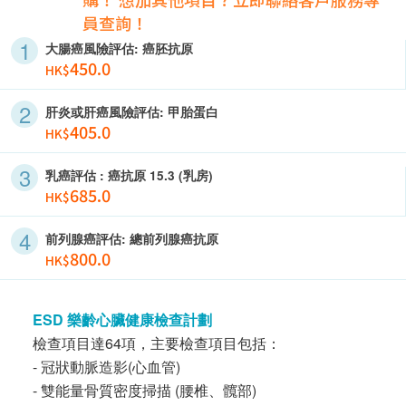
員查詢！
大腸癌風險評估: 癌胚抗原
450.0
HK$
肝炎或肝癌風險評估: 甲胎蛋白
405.0
HK$
乳癌評估 : 癌抗原 15.3 (乳房)
685.0
HK$
前列腺癌評估: 總前列腺癌抗原
800.0
HK$
ESD 樂齡心臟健康檢查計劃
檢查項目達64項，主要檢查項目包括：
- 冠狀動脈造影(心血管)
- 雙能量骨質密度掃描 (腰椎、髖部)