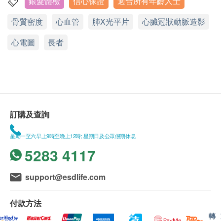
銀髮體檢
信心保證
適合所有年齡人士
骨質密度
心血管
肺X光平片
心臟冠狀動脈造影
心電圖
長者
訂購及查詢
星期一至六早上9時至晚上12時; 星期日及公眾假期休息
5283 4117
support@esdlife.com
付款方法
轉