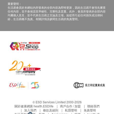
所有健康檢查/服務並非作為醫務診斷或治療用
重要聲明：
醫生講解報告
途。當閣下身體健康出現任何疾病徵兆時，應立即
生活易會員於本網站內所發表的全部內容為即時更新，因此生活易不會預先審查
任何內容，並不會保證其準確性、完整性及質量。此外，會員所發表的全部內容
諮詢有認可資格的醫生，作出診斷及治療。
均屬個人意見，並不代表生活易之言論及立場。如從而引起任何損失或法律糾
紛，生活易概不負責。有關詳情請參閱生活易的免責聲明。
本服務/產品由商戶提供。生活易【健康網購
health.ESDlife】並沒有經營或提供本服務/產品。
有關此服務/產品的錯漏或延誤，或因使用此服務/
產品而引致的損失、損害、受傷或法律訴訟，健康
網購health.ESDlife概不負責。一切有關的索償或
查詢，須向提供服務之體檢中心或商戶提出。
© ESD Services Limited 2000-2026
關於健康網購 health.ESDlife
商戶合作 / 加盟
聯絡我們
加入我們
條款及細則
私隱聲明
免責聲明