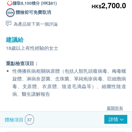
賺取8,100積分 (HK$81)
2,700.0
HK$
體檢前可免費取消
為產品留下第一個評論
建議給
18歲以上有性經驗的女士
重點檢查項目：
性傳播疾病相關病原體（包括人類乳頭瘤病毒、梅毒螺
旋體、淋病奈瑟菌、念珠菌、單純疱疹病毒、巨細胞病
毒、支原體、衣原體、陰道毛滴蟲等）、細菌性陰道
病、醫生講解報告
展開所有
詳情
體檢項目
37