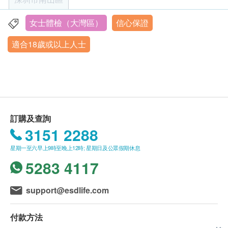
客戶至現場後，深圳企鵝門診部工作人員會核對客
人乳頭瘤病毒基因分型檢測：高風險19種類型（16、
戶的姓名、出生年月日、手機號及健康網購
18、52、53、56、58、59、45、51、68a、68b、
女士體檢（大灣區）
信心保證
深圳市南山區軟件產業基地海天二路19號盈峰中心206,302
73、82、66、26、31、33、35、39）
health.ESDlife訂購成功之電郵以確認客戶身份。
室
適合18歲或以上人士
訂單如需改期，請至少提前1日透過WhatsApp聯
營業時間：星期二至星期六 上午08:30am - 17:30pm
人乳頭瘤病毒基因分型檢測：低風險19種類型（6、
絡 +86 19076182486【WhatsApp】。
星期日至星期一、及内地公眾假期︰休息
11、34、40、42、43、71、54、57、61、67、69、
身體檢查計劃有效期為3個月，客戶必須於3個月內
2026年1月25日-2026年2月28日期間暫停體檢服務，2026
70、72、81、83、84、89、44）
年3月1日恢復預約。
（由確認付款日期起計）接受有關檢查，逾期作廢
無乳鏈球菌
體檢時, 如果遇到醫生不會説廣東話的情況，深圳
蒼白密螺旋體
企鵝門診部可安排醫護人員陪同提供翻譯服務。
杜克雷嗜血桿菌
訂購及查詢
如果商戶頁面與體檢計劃頁面的繁體中文、簡體中
3151 2288
淋病奈瑟菌
文、英文三個版本有任何抵觸或不相符之處，應以
白色念珠菌
星期一至六早上9時至晚上12時; 星期日及公眾假期休息
繁體中文版本為準。
熱帶念珠菌
5283 4117
光滑念珠菌
二、體檢報告領取和講解
近平滑念珠菌
support@esdlife.com
體檢報告為簡體中文版本。
庫德里阿茲威畢赤酵母（克柔念珠菌）
體檢報告會在體檢後7~14個工作日內發送，客戶
都柏林念珠菌
付款方法
可選擇以下途徑查看體檢報告：
單純疱疹病毒1型