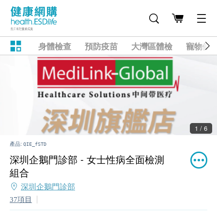
身體檢查
預防疫苗
大灣區體檢
寵物健
1 / 6
產品:
QIE_fSTD
深圳企鵝門診部 - 女士性病全面檢測
組合
深圳企鵝門診部
37項目