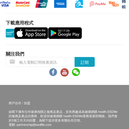
轉
單純疱疹病毒2型
體檢報告完成後，深圳企鵝門診部會發送提醒
帳
巨細胞病毒
訊息至客戶預留的手機號短信息內，微信小程
人型支原體
序‘中間帶醫療’可自行下載報告；
下載應用程式
生殖支原體
預留E-mail，深圳企鵝門診部會在報告完成後
沙眼衣原體
發送至客人電郵地址。
微小脲原體
體檢報告出具後可預約醫生講解報告，客戶可選擇
微小脲原體1型
以下渠道：
微小脲原體3型
關注我們
電話講解：需至少提前1日預約具體時間
微小脲原體6型
（WhatsApp：+86 19076182486），醫生會按
訂閱
微小脲原體14型
預約時間主動聯絡客戶。
解脲脲原體
當面講解：需至少提前1日預約具體時間
陰道毛滴蟲
（WhatsApp：+86 19076182486），體檢人在
梅毒螺旋體DNA定性
約定時間到中心聼醫生當面講解。
帶狀疱疹病毒IgG測定
帶狀疱疹病毒IgM測定
商戶合作 / 加盟
三、免責聲明
人免疫缺陷病毒抗體試驗
如閣下擁有任何健康相關之服務及產品，並有興趣成為健康網購 health.ESDlife
如有爭議，健康網購health.ESDlife 及深圳企鵝門診
的服務及產品供應商，歡迎與健康網購 health.ESDlife業務發展部聯絡。我們會
於2個工作天內回覆，為閣下提供更多有關合作詳情。
報告
部保留最後決定權。
電郵:
partnership@esdlife.com