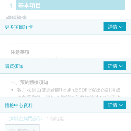
1
基本項目
婦科檢查
詳情
更多項目詳情
細菌性陰道病
基本健康評估
注意事項
血壓
本體檢套餐不要求空腹。
體質指標
詳情
購買須知
處於生殖器用藥期（包括外用、口服等）或女性生
身高
理期（月經期間）時，不能進行此體檢。
體重
一、預約體檢須知
評估健康史、疾病風險、職業風險以及生活方式等
客戶收到由健康網購health.ESDlife寄出的訂購成
傳染性疾病
功之電郵後，深圳企鵝門診部將於隨後1-2個工作
天的辦公時間內，致電客戶預約身體檢查的時間及
詳情
體檢中心資料
水痘-帶狀疱疹病毒
地點。客戶亦可至少提前1日透過WhatsApp聯絡
深圳企鵝門診部
1 個地點
性病檢查
深圳企鵝門診部進行預約（WhatsApp：+86
19076182486）。
深圳市南山區