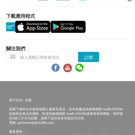
訊息至客戶預留的手機號短信息內，微信小程
十二導聯心電圖
序‘中間帶醫療’可自行下載報告；
下載應用程式
電腦掃描
預留E-mail，深圳企鵝門診部會在報告完成後
重點項目
發送至客人電郵地址。
低放射劑量胸腔檢查
體檢報告出具後可預約醫生講解報告，客戶可選擇
以下渠道：
骨質密度檢查
重點項目
關注我們
電話講解：需至少提前1日預約具體時間
超聲骨質密度檢測
（WhatsApp：+86 19076182486），醫生會按
訂閱
預約時間主動聯絡客戶。
2
基本項目
當面講解：需至少提前1日預約具體時間
（WhatsApp：+86 19076182486），體檢人在
基本健康評估
約定時間到中心聼醫生當面講解。
血壓
商戶合作 / 加盟
三、免責聲明
體質指標
如閣下擁有任何健康相關之服務及產品，並有興趣成為健康網購 health.ESDlife
如有爭議，健康網購health.ESDlife 及深圳企鵝門診
的服務及產品供應商，歡迎與健康網購 health.ESDlife業務發展部聯絡。我們會
身高
於2個工作天內回覆，為閣下提供更多有關合作詳情。
部保留最後決定權。
體重
電郵:
partnership@esdlife.com
所有健康檢查/服務並非作為醫務診斷或治療用
口腔檢查
重要聲明：