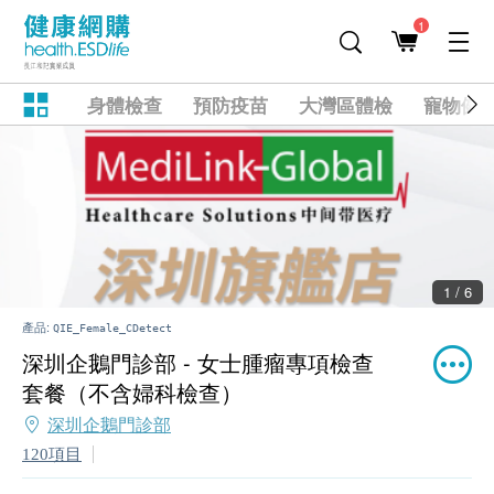
1
身體檢查
預防疫苗
大灣區體檢
寵物健
1 / 6
產品:
QIE_Female_CDetect
深圳企鵝門診部 - 女士腫瘤專項檢查
套餐（不含婦科檢查）
深圳企鵝門診部
120項目