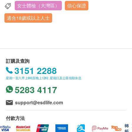
癌抗原 72.4 (胃)
戶的姓名、出生年月日、手機號及健康網購
窗，使超聲波更清晰。
女士體檢（大灣區）
信心保證
深圳市南山區軟件產業基地海天二路19號盈峰中心206,302
人絨毛膜促性腺素
health.ESDlife訂購成功之電郵以確認客戶身份。
宮頸塗片應在例假結束 5 天後進行。如果您願意，
室
細胞角質素21-1 (肺)
適合18歲或以上人士
訂單如需改期，請至少提前1日透過WhatsApp聯
可先進行其他項目的檢查，並安排您在另一個時間
營業時間：星期二至星期六 上午08:30am - 17:30pm
肺癌指標 NSE
絡 +86 19076182486【WhatsApp】。
來完成宮頸塗片的檢查。
星期日至星期一、及内地公眾假期︰休息
胰臟腫瘤標記 (CA19.9)
身體檢查計劃有效期為3個月，客戶必須於3個月內
如果您在檢查前感到不適或患有其他疾患康覆(不
2026年1月25日-2026年2月28日期間暫停體檢服務，2026
鱗狀細胞癌抗原
年3月1日恢復預約。
（由確認付款日期起計）接受有關檢查，逾期作廢
超過3天)，我們建議您延緩體檢。避免實驗室檢查
癌抗原125
體檢時, 如果遇到醫生不會説廣東話的情況，深圳
可能會因此受到影響從而導致結果不準確。
癌抗原242
企鵝門診部可安排醫護人員陪同提供翻譯服務。
如您有近期外院的醫療報告，X光掃描片，化驗報
訂購及查詢
惡性腫瘤生長因數
如果商戶頁面與體檢計劃頁面的繁體中文、簡體中
告以及服用藥物或藥物名，可攜帶至醫院。
3151 2288
EB病毒衣殼抗原IgA抗體（鼻咽癌）
文、英文三個版本有任何抵觸或不相符之處，應以
EB病毒Rta-IgG（鼻咽癌）
星期一至六早上9時至晚上12時; 星期日及公眾假期休息
繁體中文版本為準。
EB病毒早期抗原IgA抗體（鼻咽癌）
5283 4117
心臟檢查
二、體檢報告領取和講解
重點項目
support@esdlife.com
體檢報告為簡體中文版本。
乳酸脫氫酶
體檢報告會在體檢後7~14個工作日內發送，客戶
α-羥丁酸脫氫酶
付款方法
可選擇以下途徑查看體檢報告：
肌酸激酶
轉
體檢報告完成後，深圳企鵝門診部會發送提醒
谷草轉氨酶
帳