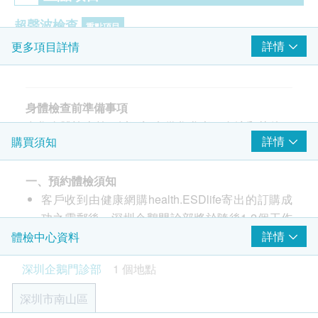
超聲波檢查
重點項目
詳情
更多項目詳情
乳房超聲波
膀胱超聲波
甲狀腺超聲波
上腹腔超聲波:肝
身體檢查前準備事項
上腹腔超聲波:胰
在您身體檢查前，以下訊息供您參考。血液和其他一
詳情
購買須知
上腹腔超聲波:脾
些檢查需要您在檢查前做相關準備。
上腹腔超聲波:膽
節食至少8小時。避免在檢查前一晚 23：00後進餐
上腹腔超聲波:腎
一、預約體檢須知
(可以喝少量白開水）。
輸尿管超聲波
客戶收到由健康網購health.ESDlife寄出的訂購成
請在抽血檢查後服用您常規晨間藥物
子宮及雙附件超聲波
功之電郵後，深圳企鵝門診部將於隨後1-2個工作
尿液和糞便檢查建議在例假結束後 3 天後進行
天的辦公時間內，致電客戶預約身體檢查的時間及
詳情
體檢中心資料
若要進行上腹部超聲波檢查，需空腹8小時以上。
癌症指標
重點項目
地點。客戶亦可至少提前1日透過WhatsApp聯絡
檢查進行時，由於會使用到凝膠，可能稍感不適，
深圳企鵝門診部
1 個地點
甲種胎蛋白 (肝癌)
深圳企鵝門診部進行預約（WhatsApp：+86
比如少許濕冷的感覺。
癌胚抗原 (腸癌)
19076182486）。
進行盆腔超聲波檢查之前，需要多喝水並在檢查1
深圳市南山區
CA15.3 (乳腺癌)
客戶至現場後，深圳企鵝門診部工作人員會核對客
小時之前避免小便，使膀胱充滿尿液，形成音感視