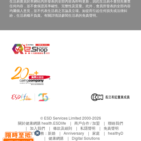
途。當閣下身體健康出現任何疾病徵兆時，應立即
生活易會員於本網站內所發表的全部內容為即時更新，因此生活易不會預先審查
耳鼻喉檢查
任何內容，並不會保證其準確性、完整性及質量。此外，會員所發表的全部內容
諮詢有認可資格的醫生，作出診斷及治療。
内科檢查
均屬個人意見，並不代表生活易之言論及立場。如從而引起任何損失或法律糾
紛，生活易概不負責。有關詳情請參閱生活易的免責聲明。
本服務/產品由商戶提供。生活易【健康網購
外科檢查
health.ESDlife】並沒有經營或提供本服務/產品。
人體成份分析
有關此服務/產品的錯漏或延誤，或因使用此服務/
血脂
產品而引致的損失、損害、受傷或法律訴訟，健康
網購health.ESDlife概不負責。一切有關的索償或
載脂蛋白A1
查詢，須向提供服務之體檢中心或商戶提出。
載脂蛋白B
總膽固醇
三酸甘油脂
載脂蛋白比率
高密度脂蛋白
低密度脂蛋白
糖尿
© ESD Services Limited 2000-2026
關於健康網購 health.ESDlife
商戶合作 / 加盟
聯絡我們
空腹血糖
加入我們
條款及細則
私隱聲明
免責聲明
生活易旗下業務：
新婚
Anniversary
家庭
healthyD
肝功能
健康網購
Digital Solutions