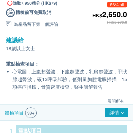
賺取7,950積分 (HK$79)
56% off
體檢前可免費取消
2,650.0
HK$
HK$5,970.0
為產品留下第一個評論
建議給
18歲以上女士
重點檢查項目：
心電圖，上腹超聲波，下腹超聲波，乳房超聲波，甲狀
腺超聲波，碳13呼吸試驗，低劑量胸腔電腦掃描，15
項癌症指標，骨質密度檢查，醫生講解報告
展開所有
詳情
體檢項目
99+
1
重點項目