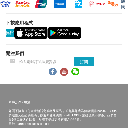
轉
體檢報告完成後，深圳企鵝門診部會發送提醒
人類乳頭瘤病毒分型檢測（27種）
帳
訊息至客戶預留的手機號短信息內，微信小程
心臟檢查
序‘中間帶醫療’可自行下載報告；
重點項目
下載應用程式
預留E-mail，深圳企鵝門診部會在報告完成後
十二導聯心電圖
發送至客人電郵地址。
乳酸脫氫酶
體檢報告出具後可預約醫生講解報告，客戶可選擇
α-羥丁酸脫氫酶
以下渠道：
肌酸激酶
關注我們
電話講解：需至少提前1日預約具體時間
谷草轉氨酶
（WhatsApp：+86 19076182486），醫生會按
訂閱
電腦掃描
預約時間主動聯絡客戶。
重點項目
當面講解：需至少提前1日預約具體時間
低放射劑量胸腔檢查
（WhatsApp：+86 19076182486），體檢人在
約定時間到中心聼醫生當面講解。
骨質密度檢查
重點項目
商戶合作 / 加盟
超聲骨質密度檢測
三、免責聲明
如閣下擁有任何健康相關之服務及產品，並有興趣成為健康網購 health.ESDlife
如有爭議，健康網購health.ESDlife 及深圳企鵝門診
的服務及產品供應商，歡迎與健康網購 health.ESDlife業務發展部聯絡。我們會
於2個工作天內回覆，為閣下提供更多有關合作詳情。
部保留最後決定權。
2
基本項目
電郵:
partnership@esdlife.com