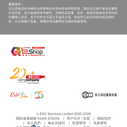
所有健康檢查/服務並非作為醫務診斷或治療用
重要聲明：
基本健康評估
途。當閣下身體健康出現任何疾病徵兆時，應立即
生活易會員於本網站內所發表的全部內容為即時更新，因此生活易不會預先審查
任何內容，並不會保證其準確性、完整性及質量。此外，會員所發表的全部內容
諮詢有認可資格的醫生，作出診斷及治療。
均屬個人意見，並不代表生活易之言論及立場。如從而引起任何損失或法律糾
血壓
紛，生活易概不負責。有關詳情請參閱生活易的免責聲明。
本服務/產品由商戶提供。生活易【健康網購
體質指標
health.ESDlife】並沒有經營或提供本服務/產品。
身高
有關此服務/產品的錯漏或延誤，或因使用此服務/
體重
產品而引致的損失、損害、受傷或法律訴訟，健康
内科檢查
網購health.ESDlife概不負責。一切有關的索償或
外科檢查
查詢，須向提供服務之體檢中心或商戶提出。
耳鼻喉檢查
口腔檢查
人體成份分析
血脂
載脂蛋白A1
載脂蛋白B
總膽固醇
© ESD Services Limited 2000-2026
關於健康網購 health.ESDlife
商戶合作 / 加盟
聯絡我們
三酸甘油脂
加入我們
條款及細則
私隱聲明
免責聲明
載脂蛋白比率