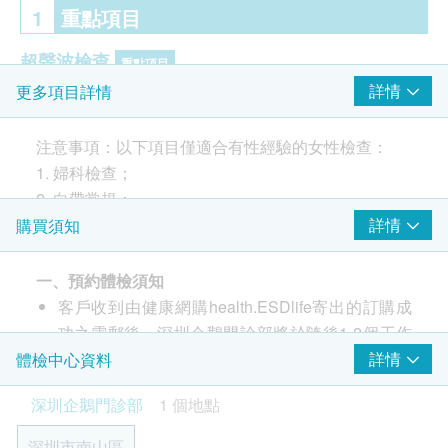
1
重點項目
超聲波檢查
重點項目
詳情
更多項目詳情
上腹腔超聲波:肝
上腹腔超聲波:胰
注意事項：以下項目僅適合有性經驗的女性檢查：
上腹腔超聲波:脾
1. 婦科檢查；
上腹腔超聲波:膽
2. 白帶常規；
上腹腔超聲波:腎
3. 薄層細胞學檢測;
詳情
購買須知
膀胱超聲波
4. 人類乳頭瘤病毒分型檢測（27種）
甲狀腺超聲波
輸尿管超聲波
一、預約體檢須知
乳房超聲波
客戶收到由健康網購health.ESDlife寄出的訂購成
身體檢查前準備事項
子宮及雙附件超聲波
功之電郵後，深圳企鵝門診部將於隨後1-2個工作
在您身體檢查前，以下訊息供您參考。血液和其他一
天的辦公時間內，致電客戶預約身體檢查的時間及
詳情
體檢中心資料
些檢查需要您在檢查前做相關準備。
癌症指標
重點項目
地點。客戶亦可至少提前1日透過WhatsApp聯絡
節食至少8小時。避免在檢查前一晚 23：00後進餐
深圳企鵝門診部
1 個地點
EB病毒衣殼抗原IgA抗體（鼻咽癌）
深圳企鵝門診部進行預約（WhatsApp：+86
(可以喝少量白開水）。
EB病毒Rta-IgG（鼻咽癌）
19076182486）。
請在抽血檢查後服用您常規晨間藥物
深圳市南山區