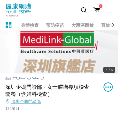
1
身體檢查
預防疫苗
大灣區體檢
寵物健
1 / 6
產品:
QIE_Female_CDetect_G
深圳企鵝門診部 - 女士腫瘤專項檢查
套餐（含婦科檢查）
深圳企鵝門診部
124項目