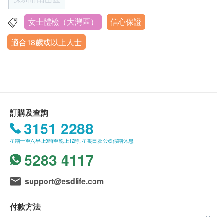
EB病毒早期抗原IgA抗體（鼻咽癌）
客戶至現場後，深圳企鵝門診部工作人員會核對客
尿液和糞便檢查建議在例假結束後 3 天後進行
甲種胎蛋白 (肝癌)
戶的姓名、出生年月日、手機號及健康網購
若要進行上腹部超聲波檢查，需空腹8小時以上。
女士體檢（大灣區）
信心保證
深圳市南山區軟件產業基地海天二路19號盈峰中心206,302
癌胚抗原 (腸癌)
health.ESDlife訂購成功之電郵以確認客戶身份。
檢查進行時，由於會使用到凝膠，可能稍感不適，
室
胰臟腫瘤標記 (CA19.9)
適合18歲或以上人士
訂單如需改期，請至少提前1日透過WhatsApp聯
比如少許濕冷的感覺。
營業時間：星期二至星期六 上午08:30am - 17:30pm
癌抗原125
絡 +86 19076182486【WhatsApp】。
進行盆腔超聲波檢查之前，需要多喝水並在檢查1
星期日至星期一、及内地公眾假期︰休息
癌抗原242
身體檢查計劃有效期為3個月，客戶必須於3個月內
小時之前避免小便，使膀胱充滿尿液，形成音感視
2026年1月25日-2026年2月28日期間暫停體檢服務，2026
CA15.3 (乳腺癌)
年3月1日恢復預約。
（由確認付款日期起計）接受有關檢查，逾期作廢
窗，使超聲波更清晰。
癌抗原 72.4 (胃)
體檢時, 如果遇到醫生不會説廣東話的情況，深圳
宮頸塗片應在例假結束 5 天後進行。如果您願意，
細胞角質素21-1 (肺)
企鵝門診部可安排醫護人員陪同提供翻譯服務。
可先進行其他項目的檢查，並安排您在另一個時間
訂購及查詢
肺癌指標 NSE
如果商戶頁面與體檢計劃頁面的繁體中文、簡體中
來完成宮頸塗片的檢查。
3151 2288
惡性腫瘤生長因數
文、英文三個版本有任何抵觸或不相符之處，應以
如果您在檢查前感到不適或患有其他疾患康覆(不
人絨毛膜促性腺素
星期一至六早上9時至晚上12時; 星期日及公眾假期休息
繁體中文版本為準。
超過3天)，我們建議您延緩體檢。避免實驗室檢查
鱗狀細胞癌抗原
5283 4117
可能會因此受到影響從而導致結果不準確。
婦科檢查
二、體檢報告領取和講解
如您有近期外院的醫療報告，X光掃描片，化驗報
重點項目
support@esdlife.com
體檢報告為簡體中文版本。
告以及服用藥物或藥物名，可攜帶至醫院。
婦科基礎檢查
體檢報告會在體檢後7~14個工作日內發送，客戶
白帶常規檢查
付款方法
可選擇以下途徑查看體檢報告：
薄層細胞學檢測 (適合有性經驗的女性檢查)