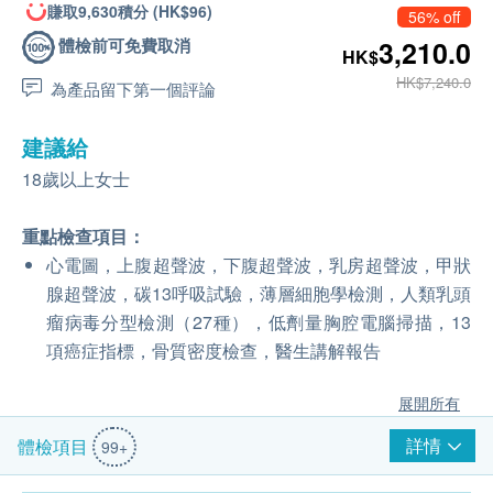
賺取9,630積分 (HK$96)
56% off
體檢前可免費取消
3,210.0
HK$
HK$7,240.0
為產品留下第一個評論
建議給
18歲以上女士
重點檢查項目：
心電圖，上腹超聲波，下腹超聲波，乳房超聲波，甲狀
腺超聲波，碳13呼吸試驗，薄層細胞學檢測，人類乳頭
瘤病毒分型檢測（27種），低劑量胸腔電腦掃描，13
項癌症指標，骨質密度檢查，醫生講解報告
展開所有
詳情
體檢項目
99+