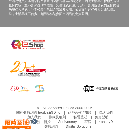
卓正醫療福田會展中心分店：深圳市福田區
生活易會員於本網站內所發表的全部內容為即時更新，因此生活易不會預先審查
促甲狀腺素
任何內容，並不會保證其準確性、完整性及質量。此外，會員所發表的全部內容
金田路3037號金中環國際商務大廈40樓。
均屬個人意見，並不代表生活易之言論及立場。如從而引起任何損失或法律糾
血液檢查
紛，生活易概不負責。有關詳情請參閱生活易的免責聲明。
卓正醫療南山蛇口中心分店：深圳市南山區
工業四路萬融大廈A座5樓B單元。
血氧檢查
胃鏡/結腸鏡/胃腸鏡檢查報告的領取和講解
白血球
在不涉及取息肉或病理組織活檢的情況下，客人可
嗜中性白血球
在體檢日確認報告語言（報告語言可選擇簡體中文
嗜中性白血球百份比
或英文，講解語言可選擇普通話 / 廣東話 / 英
淋巴白血球計數
語）。選擇中文報告的客人可在當日領取報告並聽
淋巴球百份比
取醫生講解；英文報告可在當日聽取醫生講解，報
單核白血球計數
告則等待需5日後發送至客人預留之電郵。
單核白血球百份比
如涉及取息肉或病理組織活檢，則需待7天後活檢
嗜酸性白血球計數
報告完成，醫生於郵件解讀活檢報告。如和客人希
嗜酸性白血球百份比
望通過電話或當面講解，須另附診費500元人民幣
嗜鹼粒白血球計數
嗜鹼性白血球百份比
（直接向深圳市卓正醫療支付），可電話或
© ESD Services Limited 2000-2026
紅血球
Whatsapp聯絡+852 5168 9180預約講解時間與地
關於健康網購 health.ESDlife
商戶合作 / 加盟
聯絡我們
加入我們
條款及細則
私隱聲明
免責聲明
血紅蛋白
點。
生活易旗下業務：
新婚
Anniversary
家庭
healthyD
紅血球壓積量
健康網購
Digital Solutions