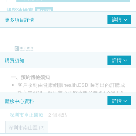
超聲波檢查
重點項目
詳情
更多項目詳情
上腹腔超聲波:肝
上腹腔超聲波:胰
上腹腔超聲波:脾
上腹腔超聲波:膽
上腹腔超聲波:腎
詳情
購買須知
心臟檢查
重點項目
一、預約體檢須知
靜臥心電圖
客戶收到由健康網購health.ESDlife寄出的訂購成
血脂
重點項目
功之電郵後，深圳市卓正醫療將於隨後1-2個工作
天的辦公時間內，致電客戶預約身體檢查的時間及
詳情
體檢中心資料
總膽固醇
地點。客戶亦可至少提前1日致電至深圳市卓正醫
三酸甘油脂
深圳市卓正醫療
2 個地點
療香港客戶經理處進行預約（聯絡電話：+852
高密度脂蛋白膽固醇
5168 9180）。
低密度脂蛋白膽固醇
深圳市南山區 (2)
客戶至現場後，深圳市卓正醫療工作人員會核對客