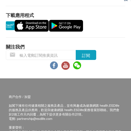
途徑查看體檢報告：
大便顏色
出具體檢報告後，卓正會發送提醒訊息至客戶
大便黏度
下載應用程式
預留的手機號短信息內，點擊鏈接即可查看；
大便潛血 (大腸直腸癌篩査)
登入【卓正醫療】小程式查看報告；
幽門螺桿菌大便試驗
預留E-mail，發送至郵箱內查看。
體檢報告出具後可預約醫生講解報告（可選擇普通
2
基本項目
關注我們
話 / 廣東話 / 英語講解），客戶可選擇以下渠道：
電話講解：需至少提前1日預約具體時間（預約
訂閱
醫生諮詢
聯絡電話：+852 5168 9180），醫生會按預約
時間主動聯絡客戶。
醫生診症
當面講解：需至少提前1日預約具體時間（預約
基本健康評估
聯絡電話：+852 5168 9180），體檢人在約定
時間到中心聼醫生當面講解。如預約當面講
病歷及健康問卷調查
商戶合作 / 加盟
解，有以下地點可供選擇：
口腔檢查
如閣下擁有任何健康相關之服務及產品，並有興趣成為健康網購 health.ESDlife
卓正醫療南山深圳灣診所分店：深圳市南山
基礎檢查：身高、體重、腰圍、體溫、血壓、脈搏
的服務及產品供應商，歡迎與健康網購 health.ESDlife業務發展部聯絡。我們會
於2個工作天內回覆，為閣下提供更多有關合作詳情。
區海德三道1288號航天科技廣場B座商業裙
電郵:
partnership@esdlife.com
甲狀腺
樓5樓（非寫字樓）。
重要聲明：