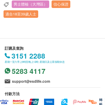
糖尿
重點項目
戶的姓名、出生年月日、手機號及健康網購
男士體檢（大灣區）
信心保證
深圳市南山區海德三道1288號航天科技廣場B座商業裙樓5
health.ESDlife訂購成功之電郵。
樓
空腹血糖
適合18至39歲人士
訂單如需改期，請至少提前1日聯絡 +852 5168
糖化血色素
顯示地圖
9180【電話或WhatsApp】。
肝功能
身體檢查計劃有效期為3個月，客戶必須於3個月內
重點項目
營業時間：星期一至星期日 早上8:00至晚上17:00
内地公眾假期：休息
（由確認付款日期起計）接受有關檢查，逾期作廢
谷草轉氨酵素
體檢時, 如果遇到醫生不會説廣東話的情況，深圳
谷丙轉氨酵素
市卓正醫療可安排醫護人員陪同提供翻譯服務。
總膽紅素
訂購及查詢
深圳市南山區工業四路萬融大廈A座5樓A單元
如果商戶頁面與體檢計劃頁面的繁體中文、簡體中
3151 2288
直接膽紅素
顯示地圖
文、英文三個版本有任何抵觸或不相符之處，應以
間接膽紅素
星期一至六早上9時至晚上12時; 星期日及公眾假期休息
繁體中文版本為準。
營業時間：星期二、星期五、星期六、星期日 早上8:00至
5283 4117
腎功能
重點項目
晚上17:00
二、報告領取和講解
内地公眾假期：休息
尿酸
support@esdlife.com
體檢報告領取和講解（
不包含胃鏡/結腸鏡/胃腸鏡
）
肌酸酐
客人可在體檢日確認報告語言（可選擇簡體中文或
尿素
付款方法
英文）。
轉
大便
體檢報告會在體檢後14日內發送，客戶可選擇以下
重點項目
帳