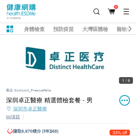
1
身體檢查
預防疫苗
大灣區體檢
寵物健
1 / 6
產品:
Distinct_PremiumMale
深圳卓正醫療 精選體檢套餐 - 男
深圳市卓正醫療
66項目
賺取6,870積分 (HK$68)
33% off