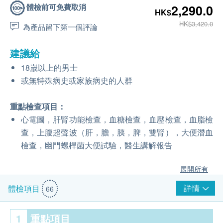
體檢前可免費取消
2,290.0
HK$
HK$3,420.0
為產品留下第一個評論
建議給
18嵗以上的男士
或無特殊病史或家族病史的人群
重點檢查項目：
心電圖，肝腎功能檢查，血糖檢查，血壓檢查，血脂檢
查，上腹超聲波（肝，膽，胰，脾，雙腎），大便潛血
檢查，幽門螺桿菌大便試驗，醫生講解報告
展開所有
詳情
體檢項目
66
1
重點項目