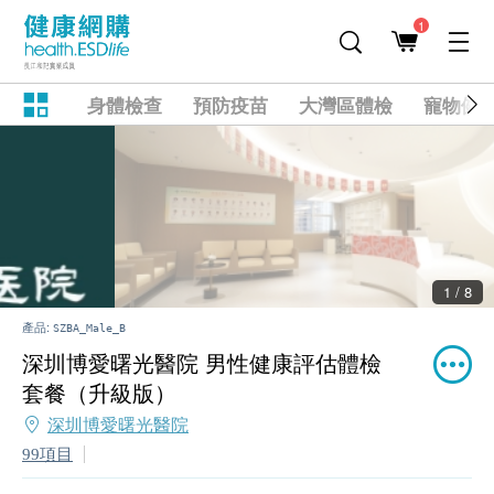
1
身體檢查
預防疫苗
大灣區體檢
寵物健
2 / 8
產品:
SZBA_Male_B
深圳博愛曙光醫院 男性健康評估體檢
套餐（升級版）
深圳博愛曙光醫院
99項目