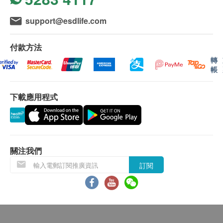
心臟檢查
重點項目
以便確認是否有漏檢項目。
二、體檢報告領取和講解
support@esdlife.com
靜臥心電圖
體檢報告會在體檢後5-7個工作天內完成。本院提
關於醫院接駁車
供簡體中文的體檢報告：
電腦掃描
付款方法
重點項目
醫院設有由蓮塘、羅湖、福田、深圳灣口岸出發前往
紙質版需到院自行領取（便於醫生現場解答問
轉
醫院的免費接駁車。如您需要使用，請於體檢前聯繫
低劑量肺部電腦掃描
題）。
帳
醫院客服（電話：+86 4009301696或+852 6159
電子版可透過添加本院客服WhatsApp號索取
X光
7225；WhatsApp：+86 18938051433）進行預約登
重點項目
（無醫生現場解答問題）。
下載應用程式
記，提供姓名、日期及時間、聯繫方式、所在口岸等
醫生講解報告可提前在WhatsApp與本院客服預
頸椎X光檢查
信息，以便醫院為您預留座位，避免無車的情況發
約，或在醫院體檢科現場與醫生、護士預約電話解
生。
讀（因語言理解可能有偏差，建議最好預約現場解
2
基本項目
讀）。客戶可選擇以下渠道：
關注我們
電話講解：需至少提前1日預約具體時間（預約
心臟檢查
訂閱
聯絡電話：+86 4009301696或+852 6159
谷草轉氨酶
7225；WhatsApp：+86 18938051433）。
乳酸脫氫酶
當面講解：需至少提前1日預約具體時間（預約
肌酸激酶
聯絡電話：+86 4009301696或+852 6159
乳酸脫氫酶同工酶1
7225；WhatsApp：+86 18938051433），體