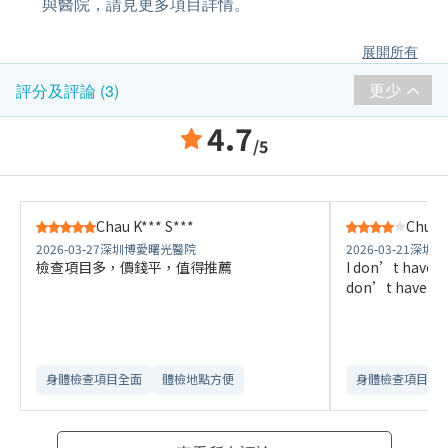
與醫院，請見更多項目詳情。
展開所有
更少
評分及評論 (3)
4.7
/5
Chau K*** S***
Chuan
2026-03-27
深圳博愛曙光醫院
2026-03-21
深圳博
檢查項目多，價錢平，值得推薦
I don’t have other
don’t have mor
身體檢查項目全面
體檢地點方便
身體檢查項目全