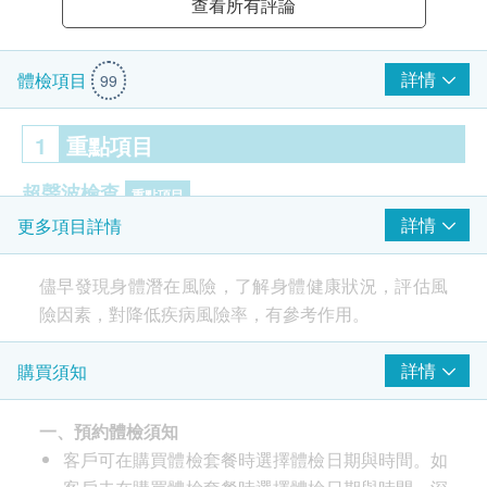
查看所有評論
詳情
體檢項目
99
1
重點項目
超聲波檢查
重點項目
詳情
更多項目詳情
上腹腔超聲波:肝
上腹腔超聲波:胰
儘早發現身體潛在風險，了解身體健康狀況，評估風
上腹腔超聲波:脾
險因素，對降低疾病風險率，有參考作用。
上腹腔超聲波:膽
上腹腔超聲波:腎
詳情
購買須知
前列腺超聲波- 只限男士
體檢前注意事項
甲狀腺超聲波
請於檢查前一天保持清淡飲食，晚上8時後禁食，
膀胱超聲波
一、預約體檢須知
避免劇烈運動，並保持充足睡眠；體檢當日早晨須
輸尿管超聲波
客戶可在購買體檢套餐時選擇體檢日期與時間。如
空腹（禁食、水及服藥等），有高血壓者可服藥後
骨質密度超聲波