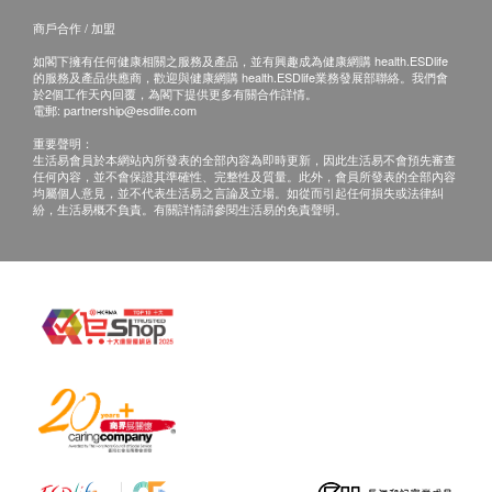
檢人在約定時間到中心聽醫生當面講解。如預
心血管疾病危險因子
商戶合作 / 加盟
約當面講解，地點為：博愛曙光醫院13樓體檢
如閣下擁有任何健康相關之服務及產品，並有興趣成為健康網購 health.ESDlife
同型半胱氨酸
的服務及產品供應商，歡迎與健康網購 health.ESDlife業務發展部聯絡。我們會
科。
於2個工作天內回覆，為閣下提供更多有關合作詳情。
電郵:
partnership@esdlife.com
基本健康評估
重要聲明：
三、免責聲明
生活易會員於本網站內所發表的全部內容為即時更新，因此生活易不會預先審查
身高
任何內容，並不會保證其準確性、完整性及質量。此外，會員所發表的全部內容
如有爭議，健康網購health.ESDlife及深圳博愛曙光醫
體重
均屬個人意見，並不代表生活易之言論及立場。如從而引起任何損失或法律糾
院保留最後決定權。
紛，生活易概不負責。有關詳情請參閱生活易的免責聲明。
血壓
所有健康檢查/服務並非作為醫務診斷或治療用
脈搏
途。當閣下身體健康出現任何疾病徵兆時，應立即
體質指數分析
諮詢有認可資格的醫生，作出診斷及治療。
内科檢查
本服務/產品由商戶提供。生活易【健康網購
血脂
health.ESDlife】並沒有經營或提供本服務/產品。
有關此服務/產品的錯漏或延誤，或因使用此服務/
總膽固醇
產品而引致的損失、損害、受傷或法律訴訟，健康
三酸甘油脂
網購health.ESDlife概不負責。一切有關的索償或
高密度脂蛋白膽固醇
查詢，須向提供服務之體檢中心或商戶提出。
低密度脂蛋白膽固醇