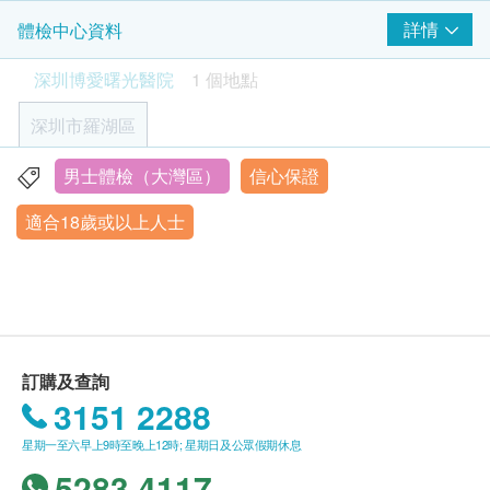
客戶未在購買體檢套餐時選擇體檢日期與時間，深
來體檢（水不宜喝太多，以吞藥為主），有糖尿
頸動脈超聲波
圳博愛曙光醫院將會於訂單成功付款後的2個工作
詳情
體檢中心資料
病、哮喘、心臟病等客戶請攜帶藥物。
日內致電客戶進行預約。客戶亦可至少提前1個工
如有特殊身體狀況，請如實向主檢醫師說明（如心
癌症指標
重點項目
深圳博愛曙光醫院
1 個地點
作日通過電話或WhatsApp聯絡深圳博愛曙光醫院
腦血管疾病、糖尿病等）。
總前列腺癌抗原 (只限男士)
進行預約（電話：+86 4009301696或+852 6159
請穿著寬鬆輕便的服裝，進行X光檢查時建議穿著
深圳市羅湖區
游離前列腺癌抗原 (只限男士)
7225；WhatsApp：+86 18938051433）。
棉質內衣，盡量避免穿戴有金屬亮片、金屬扣的衣
甲種胎蛋白 (肝癌)
客戶到達現場後，深圳博愛曙光醫院工作人員會核
物（現場需脫掉）以及項鏈、手機、鑰匙、硬幣等
男士體檢（大灣區）
信心保證
深圳市羅湖區筍崗街道筍西社區寶安北路 2088 號深業物流
病毒抗體EBV (鼻咽癌)
對客戶的姓名、出生年月日、手機號碼及健康網購
金屬物品（現場需摘下）。進行超聲波、心電圖檢
大廈 101（負 1、1 - 11 層、1201、13 - 20 層）
癌抗原 19.9 (胰臟)
適合18歲或以上人士
health.ESDlife成功訂購電郵。
查時，男士不宜打領帶或穿緊袖上衣。
癌抗原 72.4 (胃)
顯示地圖
身體檢查計劃有效期為6個月，客戶必須於6個月內
便標本留取時，如有黏液或血便，請多取該部分。
細胞角蛋白19片段(肺)
（由確認付款日期起計）接受有關檢查，逾期作
尿標本留取時，最好為第一次晨尿的中段尿。
醫院營業時間: 早上8:30至晚上9：00
内地春節假期休息
廢。
進行前列腺超聲波檢查時，請保持膀胱充盈（膀胱
大腸癌風險評估
重點項目
體檢時, 如果遇到醫生不會説廣東話的情況，深圳
充盈以出現尿意，但又不憋脹為適度）。
癌胚抗原
博愛曙光醫院可安排人員陪同提供翻譯服務。
體檢時，請務必按體檢內容逐項檢查，避免漏檢，
訂購及查詢
如果商戶頁面與體檢計劃頁面的繁體中文、簡體中
以免影響健康狀況評估。
3151 2288
肺癌風險評估
重點項目
文、英文三個版本有任何抵觸或不相符之處，應以
若受檢者因自身原因放棄某些檢查項目，請在該項
星期一至六早上9時至晚上12時; 星期日及公眾假期休息
神經元特異性烯醇化酶
繁體中文版本為準。
目欄簽字確認。
5283 4117
體檢完畢後，請將體檢導檢單交給前台工作人員，