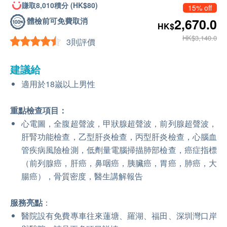
賺取8,010積分 (HK$80)
15% off
體檢前可免費取消
2,670.0
HK$
HK$3,140.0
3則評價
建議給
適用於18嵗以上男性
重點檢查項目：
心電圖，全腹超聲波，甲狀腺超聲波，前列腺超聲波，
肝腎功能檢查，乙型肝炎檢查，丙型肝炎檢查，心腦血
管疾病風險檢測，低劑量電腦掃描肺部檢查，癌症指標
（前列腺癌，肝癌，鼻咽癌，胰臟癌，胃癌，肺癌，大
腸癌），骨質密度，醫生講解報告
服務亮點
：
醫院設有免費專車往來蓮塘、羅湖、福田、深圳灣口岸