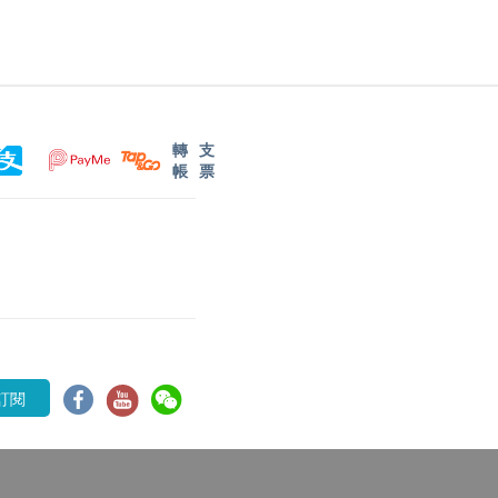
轉
支
帳
票
訂閱