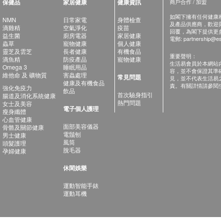
保健品
家居健康
健康資訊
商戶合作 / 加盟
如閣下擁有任何健康相關
NMN
日常家電
身體檢查
及產品供應商，歡迎與健
滴雞精
空氣淨化
疫苗
回覆，為閣下提供更
益生菌
廚房電器
家居健康
電郵:
partnership@es
蟲草
寵物健康
個人健康
靈芝及雲芝
長者健康
有機食品
重要聲明：
滴魚精
防疫產品
寵物健康
生活易會員於本網站
Omega 3
睡眠用品
容，並不會保證其準
維他命 及 礦物質
害蟲處理
常見問題
見，並不代表生活易
健康及有機食品
責。有關詳情請參閱
強化免疫力
飲品
首次驗身指引
腸道及消化系統健康
熱門問題
女士及美容
電子個人護理
瘦身纖體
心血管健康
面部美容儀器
骨骼及關節健康
電鬚刨
男士健康
風筒
頭髮護理
脫毛器
孕婦健康
休閑娛樂
運動智能手錶
運動耳機