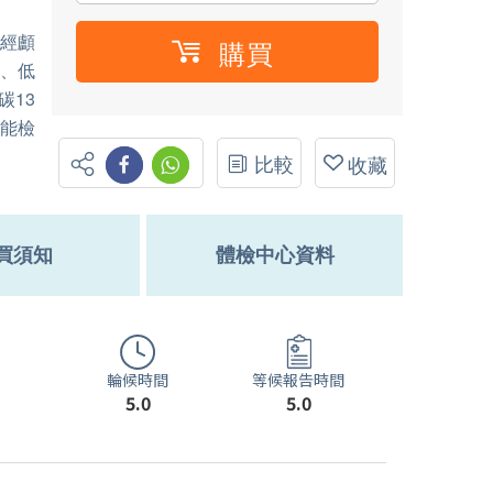
、經顱
購買
量、低
碳13
功能檢
比較
收藏
買須知
體檢中心資料
輪候時間
等候報告時間
5.0
5.0