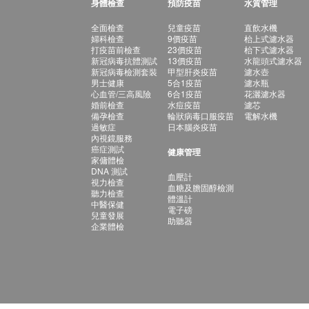
身體檢查
預防疫苗
水質管理
全面檢查
兒童疫苗
直飲水機
婦科檢查
9價疫苗
枱上式濾水器
打疫苗前檢查
23價疫苗
枱下式濾水器
新冠病毒抗體測試
13價疫苗
水龍頭式濾水器
新冠病毒檢測套裝
甲型肝炎疫苗
濾水壺
男士健康
5合1疫苗
濾水瓶
心血管/三高風險
6合1疫苗
花灑濾水器
婚前檢查
水痘疫苗
濾芯
備孕檢查
輪狀病毒口服疫苗
電解水機
過敏症
日本腦炎疫苗
內視鏡服務
癌症測試
健康管理
家傭體檢
DNA 測試
血壓計
視力檢查
血糖及膽固醇檢測
聽力檢查
體溫計
中醫保健
電子磅
兒童發展
助聽器
企業體檢