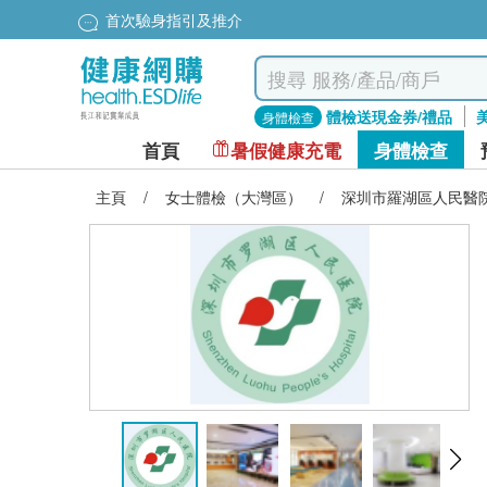
首次驗身指引及推介
體檢送現金券/禮品
身體檢查
首頁
暑假健康充電
身體檢查
主頁
/
女士體檢（大灣區）
/
深圳市羅湖區人民醫