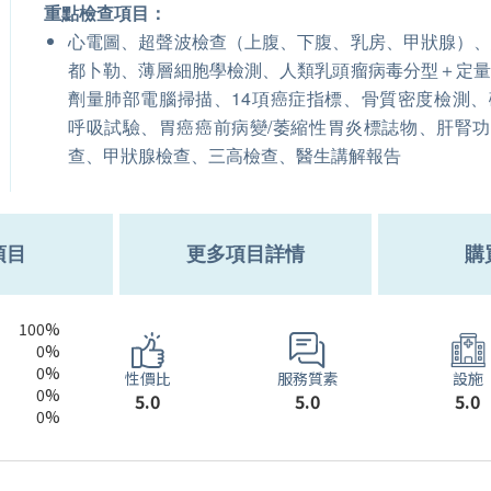
重點檢查項目：
心電圖、超聲波檢查（上腹、下腹、乳房、甲狀腺）
都卜勒、薄層細胞學檢測、人類乳頭瘤病毒分型＋定
劑量肺部電腦掃描、14項癌症指標、骨質密度檢測、
呼吸試驗、胃癌癌前病變/萎縮性胃炎標誌物、肝腎
查、甲狀腺檢查、三高檢查、醫生講解報告
項目
更多項目詳情
購
100%
0%
0%
服務質素
性價比
設施
0%
5.0
5.0
5.0
0%