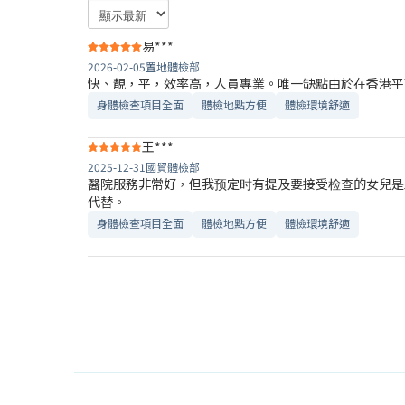
易***
2026-02-05
置地體檢部
快、靚，平，效率高，人員專業。唯一缺點由於在香港平
身體檢查項目全面
體檢地點方便
體檢環境舒適​
王***
2025-12-31
國貿體檢部
醫院服務非常好，但我预定时有提及要接受检查的女兒是
代替。
身體檢查項目全面
體檢地點方便
體檢環境舒適​