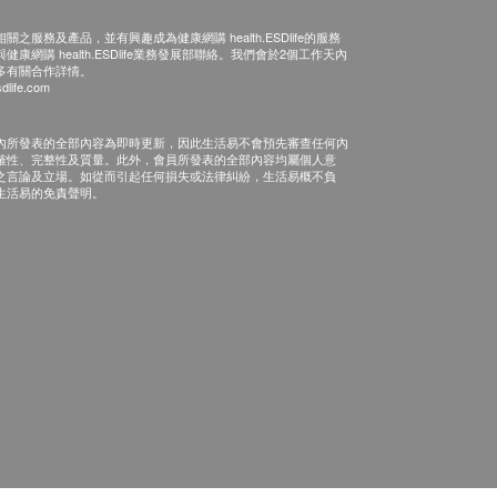
之服務及產品，並有興趣成為健康網購 health.ESDlife的服務
康網購 health.ESDlife業務發展部聯絡。我們會於2個工作天內
多有關合作詳情。
dlife.com
內所發表的全部內容為即時更新，因此生活易不會預先審查任何內
確性、完整性及質量。此外，會員所發表的全部內容均屬個人意
之言論及立場。如從而引起任何損失或法律糾紛，生活易概不負
生活易的免責聲明。