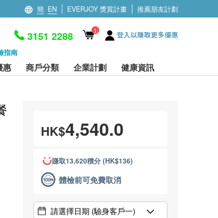
簡
EN
EVERJOY 獎賞計畫
推薦朋友計劃
1
3151 2288
登入以賺取更多優惠
檢指南
優惠
商戶分類
企業計劃
健康資訊
餐
4,540.0
HK$
賺取13,620積分 (HK$136)
體檢前可免費取消
請選擇日期
(驗身客戶一)