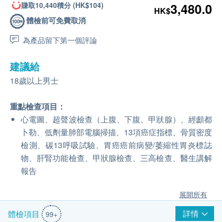
賺取10,440積分 (HK$104)
3,480.0
HK$
體檢前可免費取消
為產品留下第一個評論
建議給
18歲以上男士
重點檢查項目：
心電圖、超聲波檢查（上腹、下腹、甲狀腺）、經顱都
卜勒、低劑量肺部電腦掃描、13項癌症指標、骨質密度
檢測、碳13呼吸試驗、胃癌癌前病變/萎縮性胃炎標誌
物、肝腎功能檢查、甲狀腺檢查、三高檢查、醫生講解
報告
展開所有
詳情
體檢項目
99+