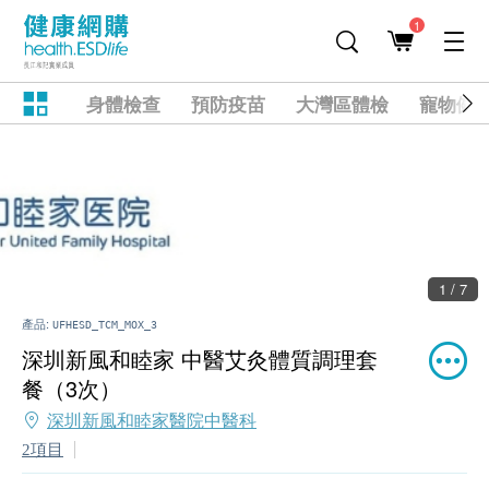
1
身體檢查
預防疫苗
大灣區體檢
寵物健
2 / 7
產品:
UFHESD_TCM_MOX_3
深圳新風和睦家 中醫艾灸體質調理套
餐（3次）
深圳新風和睦家醫院中醫科
2項目