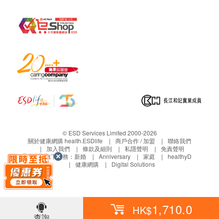
護。
購買套餐服務後，因個人原因未使用的服務或檢查
項目不作折扣扣或退款，亦不可更換為其他服務專
案。
不可與會員優惠、商會優惠等其他優惠同享。
不可享受保險直付服務。
注意事項：
如果商戶頁面與體檢計劃頁面的繁體中文、簡體中
文、英文三個版本有任何抵觸或不相符之處，應以
© ESD Services Limited 2000-2026
繁體中文版本為準。
關於健康網購 health.ESDlife
商戶合作 / 加盟
聯絡我們
加入我們
條款及細則
私隱聲明
免責聲明
生活易旗下業務：
新婚
Anniversary
家庭
healthyD
免責聲明：
健康網購
Digital Solutions
如有爭議，健康網購health.ESDlife 及深圳新風和睦
家保留最後決定權。
所有健康檢查/服務並非作為醫務診斷或治療用
1,710.0
HK$
途。當閣下身體健康出現任何疾病徵兆時，應立即
查詢