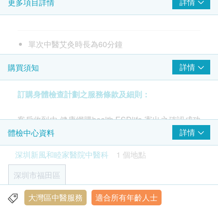
詳情
更多項目詳情
中醫常規門診
中醫艾灸3次
單次中醫艾灸時長為60分鐘
詳情
購買須知
訂購身體檢查計劃之服務條款及細則：
客戶收到由 健康網購health.ESDlife 寄出之確認成功
付款電郵後，深圳新風和睦家將於1-2個工作天內，致
詳情
體檢中心資料
電客戶預約身體檢查時間。預約成功後，客戶會收到
深圳新風和睦家醫院中醫科
1 個地點
短信通知。
深圳市福田區
體檢報告：
健康管理評估後，醫生將根據您的健康狀況給予詳
大灣區中醫服務
適合所有年齡人士
深圳市福田區福強路4012號
細的分析並制定計畫來解決問題，幫助您管理健康
營業時間：星期一至星期日上午8:30-12:00