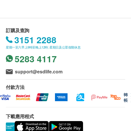
狀況。
內地公眾假期休息
深圳新風和睦家的大部分醫生均可以講廣東話，如
當值醫生不會講廣東話，亦會有其他醫護人員提供
翻譯服務。
訂購及查詢
客戶必須於預約當天出示身份證及訂購確認信以確
3151 2288
認身份。
訂購之身體檢查計劃或疫苗計劃有效期6個月，客
星期一至六早上9時至晚上12時; 星期日及公眾假期休息
戶必須於6個月內 (由確認付款日期起計) 接受有關
5283 4117
檢查，逾期作廢。
訂購一經確認，不設退款。
support@esdlife.com
進行身體檢查後，一般情況下，可於10個工作天內
發出身體檢查報告。
付款方法
報告獲取方式：電子報告（關注深圳新風和睦家醫
轉
帳
院小程式獲取或發送至您的郵箱）；如需要紙質報
告可以線下獲取或者郵寄。
體檢報告講解注意事項：報告講解一般是由體檢前
下載應用程式
進行問診的醫生負責。需要英文講解報告的客人，
請在一開始預約時提出需求，以便深圳新風和睦家