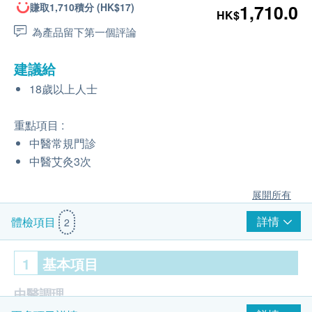
賺取1,710積分 (HK$17)
1,710.0
HK$
為產品留下第一個評論
建議給
18歲以上人士
重點項目 :
中醫常規門診
中醫艾灸3次
展開所有
詳情
體檢項目
2
1
基本項目
中醫調理