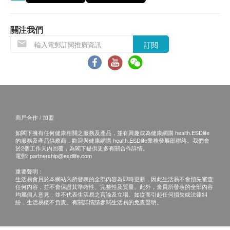
安排到合適需要的醫生跟進。
關注我們
體檢套餐條款：
訂閱
因就診時間的限制，通常健康管理評估在當天上午
進行完畢。如有必要的額外評估或專家問診可能需
要另外安排預約。
評估套餐內未被使用的評估專案，不可折扣或退
款。
商戶合作 / 加盟
不可與會員優惠、商會優惠等其他優惠同享。
評估套餐不可享受保險直付服務。
如閣下擁有任何健康相關之服務及產品，並有興趣成為健康網購 health.ESDlife
的服務及產品供應商，歡迎與健康網購 health.ESDlife業務發展部聯絡。我們會
於2個工作天內回覆，為閣下提供更多有關合作詳情。
電郵:
partnership@esdlife.com
腸胃鏡套餐條款：
重要聲明：
如在內鏡檢查中發現需進行額外檢查或治療等複雜
生活易會員於本網站內所發表的全部內容為即時更新，因此生活易不會預先審查
操作的情況，為了您的健康，醫生通常將直接進行
任何內容，並不會保證其準確性、完整性及質量。此外，會員所發表的全部內容
均屬個人意見，並不代表生活易之言論及立場。如從而引起任何損失或法律糾
處理，產生的內鏡下操作及使用器械費用不包含在
紛，生活易概不負責。有關詳情請參閱生活易的免責聲明。
此套餐中，須另行結算。
無痛胃腸鏡採用監測麻醉，建議親屬或者朋友陪