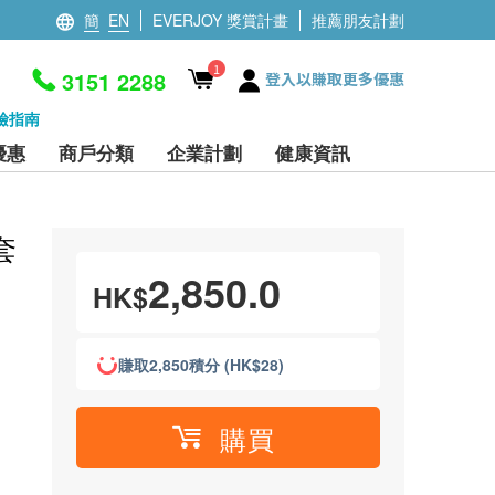
簡
EN
EVERJOY 獎賞計畫
推薦朋友計劃
1
3151 2288
登入以賺取更多優惠
檢指南
優惠
商戶分類
企業計劃
健康資訊
套
2,850.0
HK$
賺取2,850積分 (HK$28)
購買