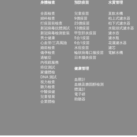
身體檢查
預防疫苗
水質管理
全面檢查
兒童疫苗
直飲水機
婦科檢查
9價疫苗
枱上式濾水器
打疫苗前檢查
23價疫苗
枱下式濾水器
新冠病毒抗體測試
13價疫苗
水龍頭式濾水器
新冠病毒檢測套裝
甲型肝炎疫苗
濾水壺
男士健康
5合1疫苗
濾水瓶
心血管/三高風險
6合1疫苗
花灑濾水器
婚前檢查
水痘疫苗
濾芯
備孕檢查
輪狀病毒口服疫苗
電解水機
過敏症
日本腦炎疫苗
內視鏡服務
癌症測試
健康管理
家傭體檢
DNA 測試
血壓計
視力檢查
血糖及膽固醇檢測
聽力檢查
體溫計
中醫保健
電子磅
兒童發展
助聽器
企業體檢