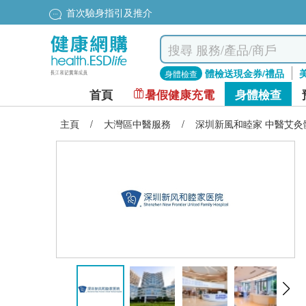
首次驗身指引及推介
體檢送現金券/禮品
身體檢查
首頁
暑假健康充電
身體檢查
主頁
/
大灣區中醫服務
/
深圳新風和睦家 中醫艾灸