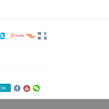
轉
支
帳
票
訂閱