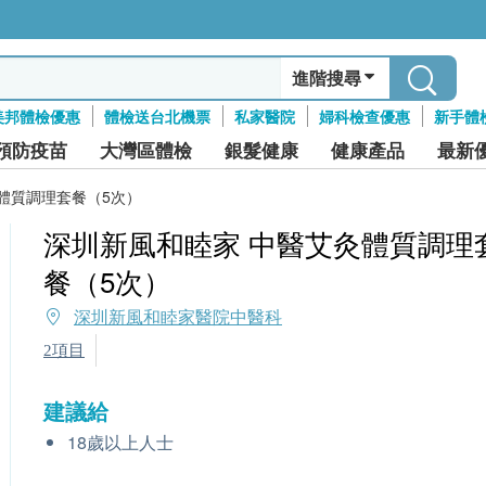
進階搜尋
美邦體檢優惠
體檢送台北機票
私家醫院
婦科檢查優惠
新手體
預防疫苗
大灣區體檢
銀髮健康
健康產品
最新
體質調理套餐（5次）
深圳新風和睦家 中醫艾灸體質調理
餐（5次）
深圳新風和睦家醫院中醫科
2項目
建議給
18歲以上人士