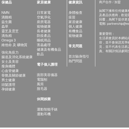
保健品
家居健康
健康資訊
商戶合作 / 加盟
如閣下擁有任何健康相關
NMN
日常家電
身體檢查
及產品供應商，歡迎與健
滴雞精
空氣淨化
疫苗
回覆，為閣下提供更
益生菌
廚房電器
家居健康
電郵:
partnership@es
蟲草
寵物健康
個人健康
靈芝及雲芝
長者健康
有機食品
重要聲明：
滴魚精
防疫產品
寵物健康
生活易會員於本網站
Omega 3
睡眠用品
容，並不會保證其準
維他命 及 礦物質
害蟲處理
常見問題
見，並不代表生活易
健康及有機食品
責。有關詳情請參閱
強化免疫力
飲品
首次驗身指引
腸道及消化系統健康
熱門問題
女士及美容
電子個人護理
瘦身纖體
心血管健康
面部美容儀器
骨骼及關節健康
電鬚刨
男士健康
風筒
頭髮護理
脫毛器
孕婦健康
休閑娛樂
運動智能手錶
運動耳機