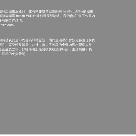
之服務及產品，並有興趣成為健康網購 health.ESDlife的服務
康網購 health.ESDlife業務發展部聯絡。我們會於2個工作天內
多有關合作詳情。
dlife.com
內所發表的全部內容為即時更新，因此生活易不會預先審查任何內
確性、完整性及質量。此外，會員所發表的全部內容均屬個人意
之言論及立場。如從而引起任何損失或法律糾紛，生活易概不負
生活易的免責聲明。