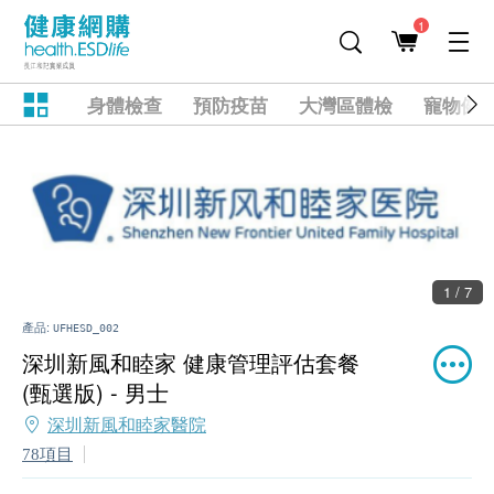
1
身體檢查
預防疫苗
大灣區體檢
寵物健
1 / 7
產品:
UFHESD_002
深圳新風和睦家 健康管理評估套餐
(甄選版) - 男士
深圳新風和睦家醫院
78項目