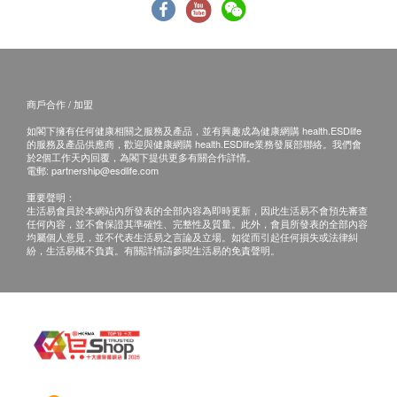
要另外安排預約。
車。
空腹血糖
評估套餐內未被使用的評估專案，不可折扣或退
糖化血紅素
款。
不可與會員優惠、商會優惠等其他優惠同享。
肝功能
評估套餐不可享受保險直付服務。
商戶合作 / 加盟
白蛋白
如閣下擁有任何健康相關之服務及產品，並有興趣成為健康網購 health.ESDlife
腸胃鏡套餐條款：
鹼性磷酸酶
的服務及產品供應商，歡迎與健康網購 health.ESDlife業務發展部聯絡。我們會
於2個工作天內回覆，為閣下提供更多有關合作詳情。
總蛋白質
如在內鏡檢查中發現需進行額外檢查或治療等複雜
電郵:
partnership@esdlife.com
谷丙轉氨酵酶
操作的情況，為了您的健康，醫生通常將直接進行
重要聲明：
谷草轉氨酵素
處理，產生的內鏡下操作及使用器械費用不包含在
生活易會員於本網站內所發表的全部內容為即時更新，因此生活易不會預先審查
任何內容，並不會保證其準確性、完整性及質量。此外，會員所發表的全部內容
丙種谷氨酸轉移酵素
此套餐中，須另行結算。
均屬個人意見，並不代表生活易之言論及立場。如從而引起任何損失或法律糾
總膽紅素
紛，生活易概不負責。有關詳情請參閱生活易的免責聲明。
無痛胃腸鏡採用監測麻醉，建議親屬或者朋友陪
直接膽紅素
護。
購買套餐服務後，因個人原因未使用的服務或檢查
腎功能
項目不作折扣扣或退款，亦不可更換為其他服務專
血肌酸酐
案。
尿素
不可與會員優惠、商會優惠等其他優惠同享。
腎小球過濾率
不可享受保險直付服務。