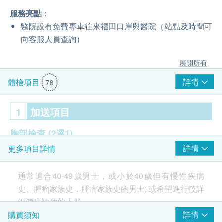
服務亮點
：
醫院設有免費專車往來福田口岸與醫院（站點及時間可
向客服人員查詢）
展開所有
詳情
體檢項目
78
1
加送項目
胸部檢查
(2選1)
詳情
更多項目詳情
胸部正位X光
胸部低劑量CT
通常適合40-49歲男士，或小於40歲但有慢性疾病
史、腫瘤家族史，腫瘤家族史的男士; 或希望進行較詳
2
重點項目
細健康評估的人群。
詳情
購買須知
超聲波檢查
重點項目