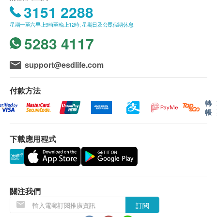
訂購之身體檢查計劃或疫苗計劃有效期6個月，客
上藥物。
3151 2288
戶必須於6個月內 (由確認付款日期起計) 接受有關
醫生諮詢
星期一至六早上9時至晚上12時; 星期日及公眾假期休息
檢查，逾期作廢。
幽門螺旋桿菌檢查
醫生診症
5283 4117
訂購一經確認，不設退款。
建議評估前1小時不要進水或進食。
進行身體檢查後，一般情況下，可於10個工作天內
如果您之前在服用抗酸藥物或抗生素，建議評估前
基本健康評估
support@esdlife.com
發出身體檢查報告。
2週開始停用抗酸的藥物（包括鉍劑），評估前4週
基礎檢查：身高，體重，腰圍
報告獲取方式：電子報告（關注深圳新風和睦家醫
開始停用抗生素。
内科檢查：心，肺，腹部
付款方法
院小程式獲取或發送至您的郵箱）；如需要紙質報
外科檢查：皮膚，脊椎，四肢關節
轉
告可以線下獲取或者郵寄。
男性客戶須知
帳
視力檢查
體檢報告講解注意事項：報告講解一般是由體檢前
如需進行前列腺抗原檢查(PSA),檢查前48小時內避
進行問診的醫生負責。需要英文講解報告的客人，
免劇烈運動、性生活或自慰的射精。
血脂
下載應用程式
請在一開始預約時提出需求，以便深圳新風和睦家
避免在直腸指檢後1週內，或攝護腺切片後的6週內
總膽固醇
安排到合適需要的醫生跟進。
進行PSA檢查。
三酸甘油脂
高密度脂膽固醇
體檢套餐條款：
港人免費專車資訊
低密度脂膽固醇
關注我們
因就診時間的限制，通常健康管理評估在當天上午
專車定時定點從福田口岸/醫院開出，專車服務全程免
進行完畢。如有必要的額外評估或專家問診可能需
費，座位遵循先到先得原則，如遇滿座請等候下一班
訂閱
糖尿