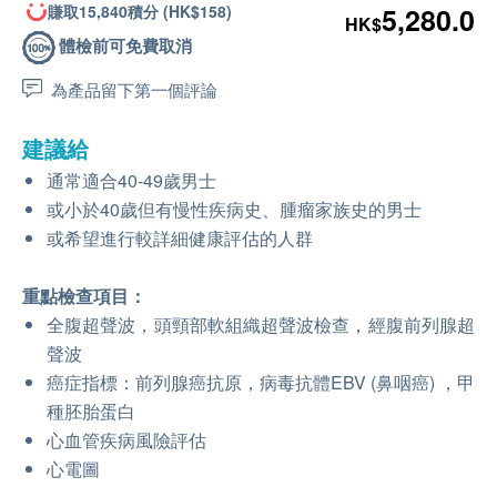
賺取15,840積分 (HK$158)
5,280.0
HK$
體檢前可免費取消
為產品留下第一個評論
建議給
通常適合40-49歲男士
或小於40歲但有慢性疾病史、腫瘤家族史的男士
或希望進行較詳細健康評估的人群
重點檢查項目：
全腹超聲波，頭頸部軟組織超聲波檢查，經腹前列腺超
聲波
癌症指標：前列腺癌抗原，病毒抗體EBV (鼻咽癌) ，甲
種胚胎蛋白
心血管疾病風險評估
心電圖