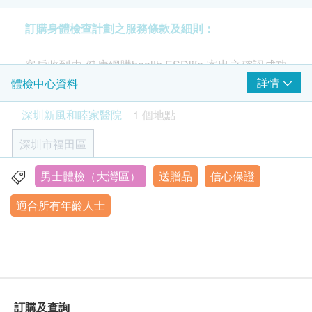
注意事項
全腹超聲波
訂購身體檢查計劃之服務條款及細則：
頭頸部軟組織超聲波檢查（含甲狀腺超聲波）
評估前一天
經腹前列腺超聲波
客戶收到由 健康網購health.ESDlife 寄出之確認成功
建議晚上10點後不要進食或喝飲料。
付款電郵後，深圳新風和睦家將於1-2個工作天內，致
詳情
體檢中心資料
可以少量飲白開水（不超過200m)。
癌症指標
重點項目
電客戶預約身體檢查時間。預約成功後，客戶會收到
建議盡量避免在評估前一天飲酒。
深圳新風和睦家醫院
1 個地點
前列腺癌抗原
短信通知。
病毒抗體EBV (鼻咽癌)
評估當天
深圳市福田區
甲種胚胎蛋白
體檢報告：
評估完成前建議不要進食或喝飲料，
健康管理評估後，醫生將根據您的健康狀況給予詳
可以少量飲白開水（不超過200ml)。
男士體檢（大灣區）
送贈品
信心保證
心血管風險評估
深圳市福田區福強路4012號
重點項目
細的分析並制定計畫來解決問題，幫助您管理健康
適合所有年齡人士
心血管疾病風險評估
顯示地圖
狀況。
藥物
深圳新風和睦家的大部分醫生均可以講廣東話，如
可以正常服藥，建議在評估開始前至少2小時服藥
營業時間：星期一至星期日上午8:30-12:00
心臟病風險評估
重點項目
當值醫生不會講廣東話，亦會有其他醫護人員提供
如果您在使用降血糖藥，尤其是可能導致低血糖的
內地公眾假期休息
翻譯服務。
心電圖
磺類藥物或胰島素，建議您事先向醫師諮詢檢查的
客戶必須於預約當天出示身份證及訂購確認信以確
用藥建議。
認身份。
病情允許的前提下，建議評估當天早上暫停服用以
3
基本項目
訂購及查詢