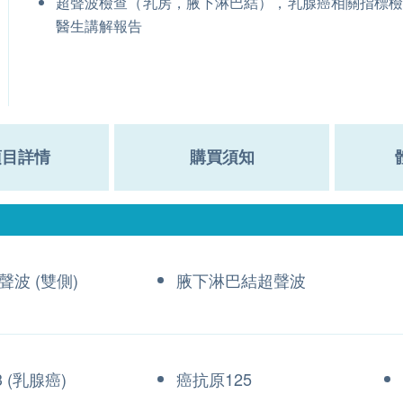
超聲波檢查（乳房，腋下淋巴結），乳腺癌相關指標
醫生講解報告
項目詳情
購買須知
聲波 (雙側)
腋下淋巴結超聲波
3 (乳腺癌)
癌抗原125