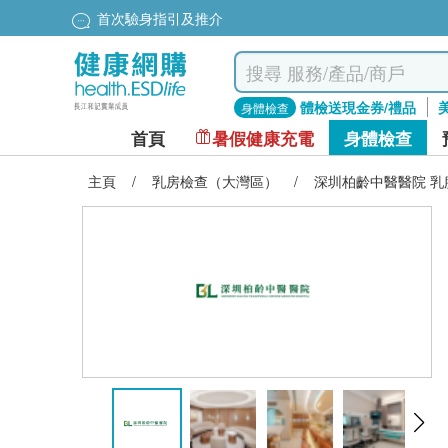
首次驗身指引及推介
體檢送現金券/禮品
身體檢查
首頁
暑假健康充電
身體檢查
主頁
/
乳房檢查（大灣區）
/
深圳柏齡中醫醫院 