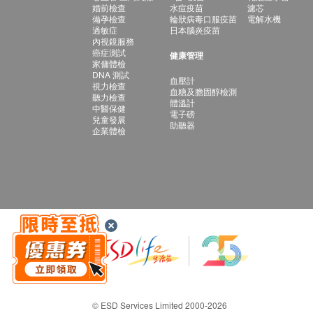
婚前檢查
水痘疫苗
濾芯
備孕檢查
輪狀病毒口服疫苗
電解水機
過敏症
日本腦炎疫苗
內視鏡服務
癌症測試
健康管理
家傭體檢
DNA 測試
血壓計
視力檢查
血糖及膽固醇檢測
聽力檢查
體溫計
中醫保健
電子磅
兒童發展
助聽器
企業體檢
© ESD Services Limited 2000-2026