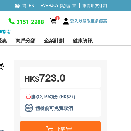
簡
EN
EVERJOY 獎賞計畫
推薦朋友計劃
1
3151 2288
登入以賺取更多優惠
檢指南
優惠
商戶分類
企業計劃
健康資訊
餐
723.0
HK$
賺取2,169積分 (HK$21)
體檢前可免費取消
購買