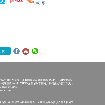
帳
票
訂閱
之服務及產品，並有興趣成為健康網購 health.ESDlife的服務
康網購 health.ESDlife業務發展部聯絡。我們會於2個工作天內
多有關合作詳情。
dlife.com
內所發表的全部內容為即時更新，因此生活易不會預先審查任何內