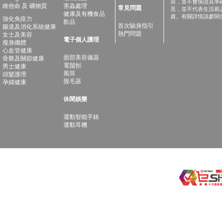
容，並不會保證其準
維他命 及 礦物質
害蟲處理
常見問題
見，並不代表生活易
健康及有機食品
責。有關詳情請參閱
強化免疫力
飲品
首次驗身指引
腸道及消化系統健康
熱門問題
女士及美容
電子個人護理
瘦身纖體
心血管健康
面部美容儀器
骨骼及關節健康
電鬚刨
男士健康
風筒
頭髮護理
脫毛器
孕婦健康
休閑娛樂
運動智能手錶
運動耳機