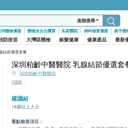
進階搜尋
美邦體檢優惠
體檢送台北機票
私家醫院
婦科檢查優惠
新手體
預防疫苗
大灣區體檢
銀髮健康
健康產品
最新
乳腺結節優選套餐
深圳柏齡中醫醫院 乳腺結節優選套
深圳柏齡中醫醫院
7項目
建議給
18歲以上人士
重點檢查項目：