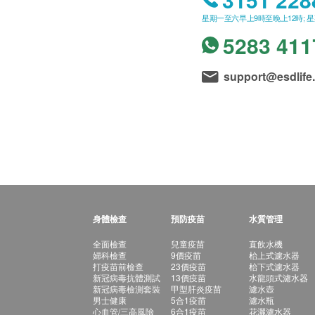
星期一至六早上9時至晚上12時; 
5283 411
support@esdlife
身體檢查
預防疫苗
水質管理
全面檢查
兒童疫苗
直飲水機
婦科檢查
9價疫苗
枱上式濾水器
打疫苗前檢查
23價疫苗
枱下式濾水器
新冠病毒抗體測試
13價疫苗
水龍頭式濾水器
新冠病毒檢測套裝
甲型肝炎疫苗
濾水壺
男士健康
5合1疫苗
濾水瓶
心血管/三高風險
6合1疫苗
花灑濾水器