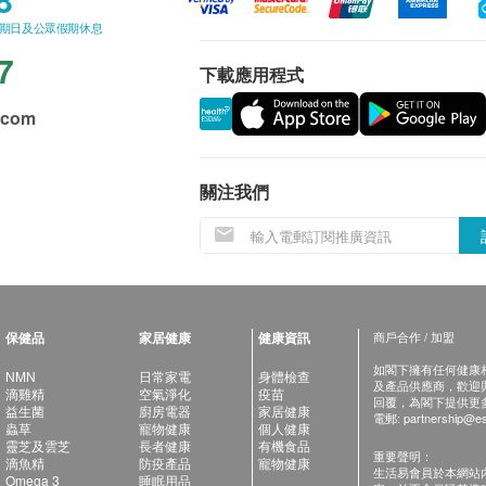
星期日及公眾假期休息
7
下載應用程式
.com
關注我們
保健品
家居健康
健康資訊
商戶合作 / 加盟
如閣下擁有任何健康相關
NMN
日常家電
身體檢查
及產品供應商，歡迎與健
滴雞精
空氣淨化
疫苗
回覆，為閣下提供更
益生菌
廚房電器
家居健康
電郵:
partnership@es
蟲草
寵物健康
個人健康
靈芝及雲芝
長者健康
有機食品
重要聲明：
滴魚精
防疫產品
寵物健康
生活易會員於本網站
Omega 3
睡眠用品