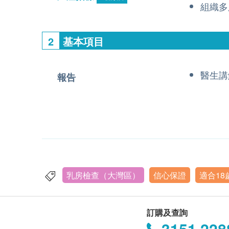
組織多
2
基本項目
醫生講
報告
乳房檢查（大灣區）
信心保證
適合1
訂購及查詢
3151 228