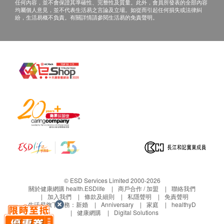
任何內容，並不會保證其準確性、完整性及質量。此外，會員所發表的全部內容
（預約聯絡電話與微信：+86
均屬個人意見，並不代表生活易之言論及立場。如從而引起任何損失或法律糾
空腹血糖
紛，生活易概不負責。有關詳情請參閱生活易的免責聲明。
19926659807），體檢客戶在約定時間到深圳
糖化血紅素
柏齡中醫醫院聼醫生當面講解。
肝功能
三、免責聲明
谷丙轉氨酵素
如有爭議，健康網購health.ESDlife 及深圳柏齡中醫
總蛋白質
醫院保留最後決定權。
白蛋白
所有健康檢查/服務並非作為醫務診斷或治療用
腎功能
途。當閣下身體健康出現任何疾病徵兆時，應立即
諮詢有認可資格的醫生，作出診斷及治療。
血肌酸酐
本服務/產品由商戶提供。生活易【健康網購
尿素
health.ESDlife】並沒有經營或提供本服務/產品。
尿酸
有關此服務/產品的錯漏或延誤，或因使用此服務/
產品而引致的損失、損害、受傷或法律訴訟，健康
血液檢查
© ESD Services Limited 2000-2026
網購health.ESDlife概不負責。一切有關的索償或
關於健康網購 health.ESDlife
商戶合作 / 加盟
聯絡我們
加入我們
條款及細則
私隱聲明
免責聲明
白血球
查詢，須向提供服務之體檢中心或商戶提出。
生活易旗下業務：
新婚
Anniversary
家庭
healthyD
中性粒細胞百份比
健康網購
Digital Solutions
中性粒細胞絕對值