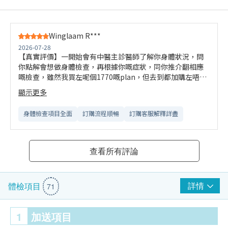
Winglaam R***
2026-07-28
【真實評價】一開始會有中醫主診醫師了解你身體狀況，問
你點解會想做身體檢查，再根據你嘅症狀，同你推介翻相應
嘅檢查，雖然我買左呢個1770嘅plan，但去到都加購左唔少
檢查，醫師唔會push你，所以可以自行決定要唔要加錢做
顯示更多
（自己覺得唔需要就話唔需要）。做完檢查有養生早餐食，
個早餐非常非常好食，整個流程好順暢，檢查項目同項目之
身體檢查項目全面
訂購流程順暢
訂購客服解釋詳盡
間唔洗等，呢點幾好，唯一唔方便就係唔可以約下奏，只有
早上可以做身體檢查，住香港嘅朋友需要早d起身北上。做完
檢查如果想調理身體，醫師都會同你睇症執藥，中藥粉好大
包，收得貴過香港，我自己都係一包分兩次食。整體黎講最
查看所有評論
好嘅地方係可以按照自身需要臨時加購檢查項目，基本上所
有市面上可以做嘅檢查，個度都可以加錢做，而且唔貴，非
常彈性，於我而言非常友好，算係值得推介。
詳情
體檢項目
71
1
加送項目