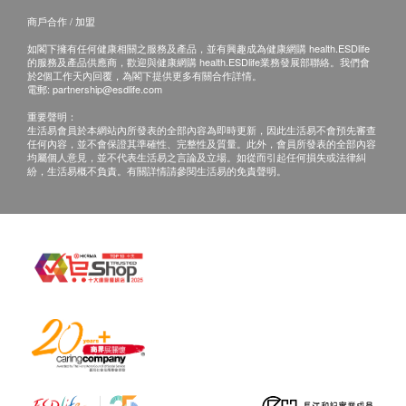
預約時間主動聯絡客戶。
愛滋病抗體一及二
商戶合作 / 加盟
2. 當面講解：需至少提前1個工作日預約具體時
間（聯絡電話：聯絡電話：+86
如閣下擁有任何健康相關之服務及產品，並有興趣成為健康網購 health.ESDlife
的服務及產品供應商，歡迎與健康網購 health.ESDlife業務發展部聯絡。我們會
2
基本項目
13699809287；微信：lidong307），體檢客戶
於2個工作天內回覆，為閣下提供更多有關合作詳情。
電郵:
partnership@esdlife.com
在約定時間到醫療中心聼醫生當面講解。如預約
心臟檢查
重要聲明：
當面講解，以下地點可供選擇：
生活易會員於本網站內所發表的全部內容為即時更新，因此生活易不會預先審查
i 地址：深圳市龍崗區龍城街道黃閣坑社區黃閣
乳酸脫氫酶
任何內容，並不會保證其準確性、完整性及質量。此外，會員所發表的全部內容
均屬個人意見，並不代表生活易之言論及立場。如從而引起任何損失或法律糾
肌酸激酶
北路449號龍崗天安數碼城3棟A座14樓
紛，生活易概不負責。有關詳情請參閱生活易的免責聲明。
谷草轉氨酶
α-羥丁酸脫氫酶
三、免責聲明
乳酸脫氫酶同工酶1
如有爭議，健康網購health.ESDlife及醫療中心保留最
肌酸激酶同工酶
後決定權。
1. 所有健康檢查/服務並非作為醫務診斷或治療用途。
心血管疾病危險因子
當閣下身體健康出現任何疾病徵兆時，應立即諮詢有
認可資格的醫生，作出診斷及治療。
脂蛋白a(LP-a)
同型半胱氨酸
2. 本服務/產品由商戶提供。生活易【健康網購
health.ESDlife】並沒有經營或提供本服務/產品。有
基本健康評估
關此服務/產品的錯漏或延誤，或因使用此服務/產品而