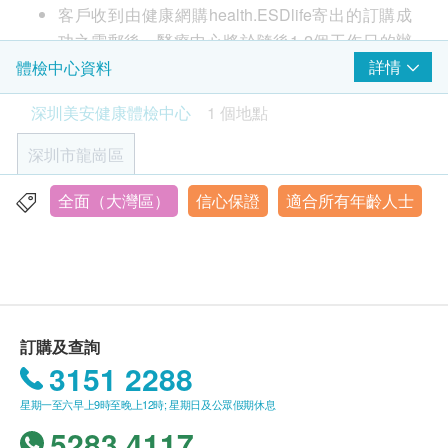
癌症指標
重點項目
客戶收到由健康網購health.ESDlife寄出的訂購成
盡量避免飲酒。
功之電郵後，醫療中心將於隨後1-2個工作日的辦
癌抗原19.9 (胰臟癌)
癌胚抗原
公時間內，致電客戶預約身體檢查的時間及地點。
詳情
體檢中心資料
評估當天
AFU
客戶亦可至少提前1個工作日聯絡醫療中心進行預
完成評估前，請勿進食或飲品。
深圳美安健康體檢中心
1 個地點
FERR
約（聯絡電話：+86 13699809287；微信：
可少量飲白開水（不超過 200 ml）。
癌指標AFP（肝癌）
lidong307）。
深圳市龍崗區
癌抗原 72.4 (胃)
客戶至現場後，醫療中心工作人員會核對客戶的姓
藥物
細胞角質素21-1 (肺)
名、出生年月日、手機號及健康網購
可按常規服藥，建議在評估前至少 2 小時服用。
全面（大灣區）
信心保證
適合所有年齡人士
深圳市龍崗區龍城街道黃閣坑社區黃閣北路449號龍崗天安
肺癌指標 NSE
health.ESDlife訂購成功之電郵。
若使用降血糖藥（如磺醯脲類）或胰島素，請先諮
數碼城3棟A座14樓
癌抗原242
訂單如需改期，請至少提前1個工作日聯絡醫療中
詢醫師用藥建議。
周二至周日08:00-17:00
EB病毒衣殼抗原IgA抗體（鼻咽癌）
心（聯絡電話：聯絡電話：+86 13699809287；微
在病情允許下，建議評估當天早上暫停以上藥物。
癌抗原50
信：lidong307）。
前列腺癌抗原
身體檢查計劃有效期為3個月，客戶必須於3個月內
幽門螺旋桿菌檢查
FPSA
訂購及查詢
（由確認付款日期起計）接受有關檢查，逾期作
評估前 1 小時避免飲食與飲水。
3151 2288
廢。
如近期使用抗酸藥或抗生素：評估前 2 週起停用抗
電腦掃描
重點項目
體檢時, 如果遇到醫生不會説廣東話的情況，醫療
酸藥（含鉍劑），評估前 4 週起停用抗生素。
星期一至六早上9時至晚上12時; 星期日及公眾假期休息
胸部CT
中心可安排醫護人員陪同提供翻譯服務。
5283 4117