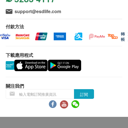
顱腦CT
如果商戶頁面與體檢計劃頁面的繁體中文、簡體中
男性客戶須知
文、英文三個版本有任何抵觸或不相符之處，應以
進行 PSA 檢查前 48 小時內，避免劇烈運動與任
support@esdlife.com
梅毒
重點項目
繁體中文版本為準。
何射精行為。
梅毒血清反應素試驗 (TRUST)
直腸指診後 1 週內、或攝護腺切片後 6 週內，避免
付款方法
梅毒螺旋體抗體試驗 (TPPA)
二、體檢報告領取和講解
進行 PSA 檢查。
轉
帳
體檢報告為簡體中文
幽門螺旋菌
重點項目
體檢報告會在體檢後10個工作日內完成，客戶可選
碳13呼吸試驗
擇以下途徑查看體檢報告：
下載應用程式
1. 預留E-mail，醫療中心會在報告完成後發送至
紅外線熱影像
重點項目
客人電郵位址。
2. 預留郵寄地址，醫療中心會在報告完成後郵
頭部紅外熱CT（TMT）
寄，郵費到付（可送到港澳地區）。
關注我們
X光
重點項目
體檢報告完成後可預約醫生講解報告，客戶可選擇
訂閱
以下管道：
頸椎側位片
1. 電話講解：需至少提前1個工作日預約具體時
腰椎側位片
間（聯絡電話：聯絡電話：+86
愛滋病 HIV
13699809287；微信：lidong307），醫生會按
重點項目