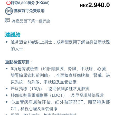
賺取8,820積分 (HK$88)
2,940.0
HK$
體檢前可免費取消
為產品留下第一個評論
建議給
通常適合18歲以上男士，或希望定期了解自身健康狀況
的人士
重點檢查項目：
9項超聲波檢查（如肝膽脾胰、腎臟、甲狀腺、心臟、
雙腎輸尿管和前列腺），全面檢查肝膽脾胰、腎臟、泌
尿系統、前列腺、甲狀腺及血管健康
癌症指標（13項），協助偵測多種常見腫瘤
肺部低劑量電腦斷層（LDCT），及早發現肺部異常
心血管疾病風險評估、紅外熱頭部CT、頭部和胸部
CT，檢視心臟及血管健康