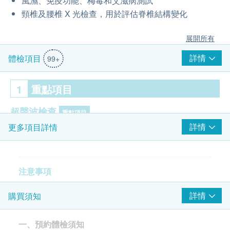
風濕、免疫功能、梅毒和艾滋病測試
頸椎及腰椎 X 光檢查，用於評估脊椎結構變化
展開所有
詳情
體檢項目
99+
1
重點項目
超聲波檢查
重點項目
詳情
更多項目詳情
全腹超聲波
雙腎輸尿管膀胱X光
頸動脈超聲波
甲狀腺超聲波
注意事項
心臟超聲波
詳情
購買須知
經顱都卜勒
評估前一天
經腹前列腺超聲波
建議晚上10點後停止進食與飲品。
一、預約體檢須知
可少量飲白開水（不超過 200 ml）。