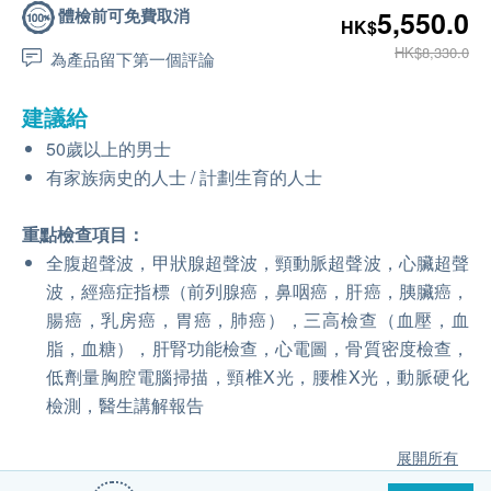
體檢前可免費取消
5,550.0
HK$
HK$8,330.0
為產品留下第一個評論
建議給
50歲以上的男士
有家族病史的人士 / 計劃生育的人士
重點檢查項目：
全腹超聲波，甲狀腺超聲波，頸動脈超聲波，心臟超聲
波，經癌症指標（前列腺癌，鼻咽癌，肝癌，胰臟癌，
腸癌，乳房癌，胃癌，肺癌），三高檢查（血壓，血
脂，血糖），肝腎功能檢查，心電圖，骨質密度檢查，
低劑量胸腔電腦掃描，頸椎X光，腰椎X光，動脈硬化
檢測，醫生講解報告
展開所有