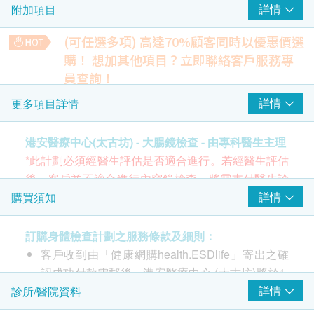
詳情
附加項目
指定腸胃科專科醫生或外科醫生檢查費
內視鏡室費用
(可任選多項) 高達70%顧客同時以優惠價選
靜脈鎮靜劑
購！
想加其他項目？立即聯絡客戶服務專
照片1套及檢查報告
員查詢！
監察麻醉
詳情
更多項目詳情
一種在麻醉科醫生監控下進行的無痛胃鏡或腸鏡檢查，確保病
人在深層睡眠中舒適完成，醫生會監測心跳、呼吸、血壓等生
命徵象，提高安全性，檢查後會逐漸甦醒，復甦期間，全程由
港安醫療中心(太古坊) - 大腸鏡檢查 - 由專科醫生主理
專業護士監察的維生指數。這種方式結合了麻醉的舒適性與監
*此計劃必須經醫生評估是否適合進行。若經醫生評估
護的安全性，尤其適合害怕疼痛或需要同時進行治療的患者。
後，客戶並不適合進行內窺鏡檢查，將需支付醫生診
3,300.0
HK$
症費用HKD1700，餘下差額將會退回。如有爭議，健
詳情
購買須知
康網購health.ESDlife 及 港安醫療中心 保留最後決定
權。
訂購身體檢查計劃之服務條款及細則：
費用已包括：檢查前後會診、指定腸胃科專科醫生
客戶收到由「健康網購health.ESDlife」寄出之確
或外科醫生檢查費、內視鏡室費用、抽取活組織、
認成功付款電郵後，港安醫療中心 (太古坊)將於1-
靜脈鎮靜劑費用、護理費、照片1套、檢查報告
2個工作天內，致電客戶預約身體檢查的時間及地
詳情
診所/醫院資料
費用
不包括
：監測麻醉藥物、靜脈輸液, 切除瘜肉
點。客戶亦可於訂單確認後1個工作天致電港安醫