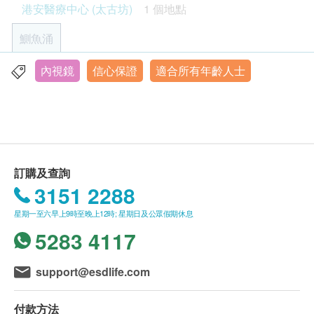
港安醫療中心 (太古坊)
1 個地點
及其消耗品、病理化驗費及其後的跟進治療、手術
療中心 (太古坊) 查詢 (電話: 2309 5000)。
程序以外的緊急服務、額外照片和檢查後的口服藥
客戶必須於預約當天出示身份証及列印訂購確認信
鰂魚涌
物
以確認身份。
清腸通便劑之劑量及品牌須由醫生現場評估後決
身體檢查計劃有效期為6個月，客戶必須於6個月內
內視鏡
信心保證
適合所有年齡人士
香港鰂魚涌英皇道979號太古坊濠豐大廈19樓
定，因此其費用並未包含在療程計劃價格內。客人
(由確認付款日期起計)接受有關檢查，逾期作廢。
需於現場另行支付相關費用。
顯示地圖
進行健康檢查後，一般情況下，需大概7-10個工作
天跟進檢查報告，工作天不包括星期六、日及公眾
星期一至四：9:00a.m. - 6:00p.m.
如檢查過程中出現併發症，需要額外治療及醫療物
假期。輪侯報告講解時間會因應不同情況 (如個別
星期五：9:00a.m. - 5:30p.m.
品，又或所需的物品並不包括在計畫之內，均須額外
星期六、日及公眾假期：休息
化驗項目所需時間或客人指明特定時段) 而有所延
訂購及查詢
收費。
長。
3151 2288
訂購一經確認，不設更改已訂購的計劃，轉讓給第
內視鏡檢查之最終收費將根據實際檢查結果確定。若
三者及／或退款。
星期一至六早上9時至晚上12時; 星期日及公眾假期休息
於檢查過程中需進行瘜肉切除或活組織採樣，因涉及
所有身體檢查並非作為醫務診斷或治療用途。
5283 4117
額外醫療時間及處理之瘜肉數量，相關費用將作相應
調整。客戶須於檢查完成後，依本中心之最終結算支
免責聲明：
support@esdlife.com
付任何費用差額。
所有健康檢查/服務並非作為醫務診斷或治療用
抽取活組織或瘜肉化驗收費：每樽 HK$1,000
途。當閣下身體健康出現任何疾病徵兆時，應立即
付款方法