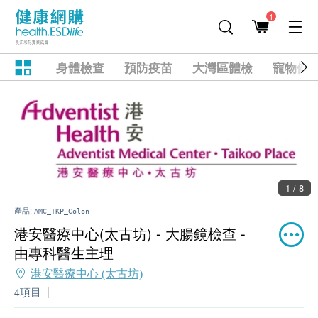
1
身體檢查
預防疫苗
大灣區體檢
寵物健
1 / 8
產品:
AMC_TKP_Colon
港安醫療中心(太古坊) - 大腸鏡檢查 -
由專科醫生主理
港安醫療中心 (太古坊)
4項目