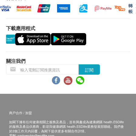
諮詢有認可資格的醫生，作出診斷及治療。
轉
帳
本服務/產品由商戶提供。生活易【健康網購
條款及細則
health.ESDlife】並沒有經營或提供本服務/產品。
參加者必須經由港安醫療中心專科醫生確定適合接
有關此服務/產品的錯漏或延誤，或因使用此服務/
受有關檢查。
下載應用程式
產品而引致的損失、損害、受傷或法律訴訟，健康
此價格不適用於患有嚴重慢性病（如：高血壓、心
網購health.ESDlife概不負責。一切有關的索償或
臟病和睡眠窒息症等）人士。
查詢，須向提供服務之體檢中心或商戶提出。
此價格只適用於港安醫療中心指定時段內進行的內
視鏡檢查。
關注我們
此價格只適用於檢查或幫助確診，如需治療（如切
訂閱
除瘜肉、結紮痔瘡、抽取活組織等），須收取額外
費用，詳情請向本中心職員查詢。
如檢查過程中出現併發症，需要額外治療及醫療物
品，又或所需的物品並不包括在此優惠計劃之內，
均須額外收費。詳情請向本中心職員查詢。
商戶合作 / 加盟
如有任何爭議，港安醫療中心及健康網購保留最終
決議權。
如閣下擁有任何健康相關之服務及產品，並有興趣成為健康網購 health.ESDlife
的服務及產品供應商，歡迎與健康網購 health.ESDlife業務發展部聯絡。我們會
於2個工作天內回覆，為閣下提供更多有關合作詳情。
電郵:
partnership@esdlife.com