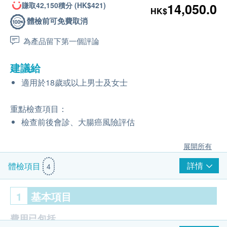
賺取42,150積分 (HK$421)
14,050.0
HK$
體檢前可免費取消
為產品留下第一個評論
建議給
適用於18歲或以上男士及女士
重點檢查項目：
檢查前後會診、大腸癌風險評估
展開所有
詳情
體檢項目
4
1
基本項目
費用已包括