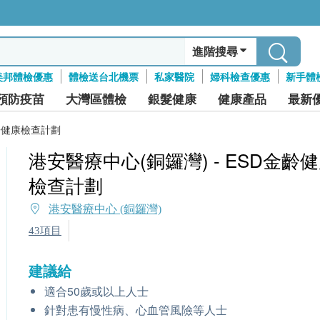
進階搜尋
美邦體檢優惠
體檢送台北機票
私家醫院
婦科檢查優惠
新手體
預防疫苗
大灣區體檢
銀髮健康
健康產品
最新
金齡健康檢查計劃
港安醫療中心(銅鑼灣) - ESD金齡
檢查計劃
港安醫療中心 (銅鑼灣)
43項目
建議給
適合50歲或以上人士
針對患有慢性病、心血管風險等人士