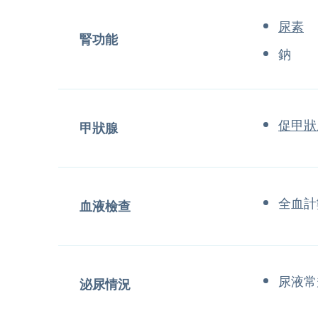
尿素
腎功能
鈉
促甲狀
甲狀腺
全血計
血液檢查
尿液常
泌尿情況