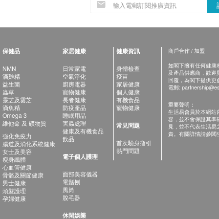
保健品
家居健康
健康資訊
商戶合作 / 加盟
如閣下擁有任何健康相關
NMN
日常家電
身體檢查
及產品供應商，歡迎與健
滴雞精
空氣淨化
疫苗
回覆，為閣下提供更
益生菌
廚房電器
家居健康
電郵:
partnership@es
蟲草
寵物健康
個人健康
靈芝及雲芝
長者健康
有機食品
重要聲明：
滴魚精
防疫產品
寵物健康
生活易會員於本網站
Omega 3
睡眠用品
容，並不會保證其準
維他命 及 礦物質
害蟲處理
常見問題
見，並不代表生活易
健康及有機食品
責。有關詳情請參閱
強化免疫力
飲品
首次驗身指引
腸道及消化系統健康
熱門問題
女士及美容
電子個人護理
瘦身纖體
心血管健康
面部美容儀器
骨骼及關節健康
電鬚刨
男士健康
風筒
頭髮護理
脫毛器
孕婦健康
休閑娛樂