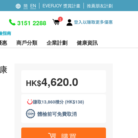
簡
EN
EVERJOY 獎賞計畫
推薦朋友計劃
1
3151 2288
登入以賺取更多優惠
檢指南
優惠
商戶分類
企業計劃
健康資訊
健康
4,620.0
HK$
賺取13,860積分 (HK$138)
體檢前可免費取消
購買