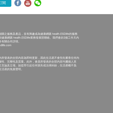
訂閱
之服務及產品，並有興趣成為健康網購 health.ESDlife的服務
康網購 health.ESDlife業務發展部聯絡。我們會於2個工作天內
多有關合作詳情。
dlife.com
內所發表的全部內容為即時更新，因此生活易不會預先審查任何內
確性、完整性及質量。此外，會員所發表的全部內容均屬個人意
之言論及立場。如從而引起任何損失或法律糾紛，生活易概不負
生活易的免責聲明。