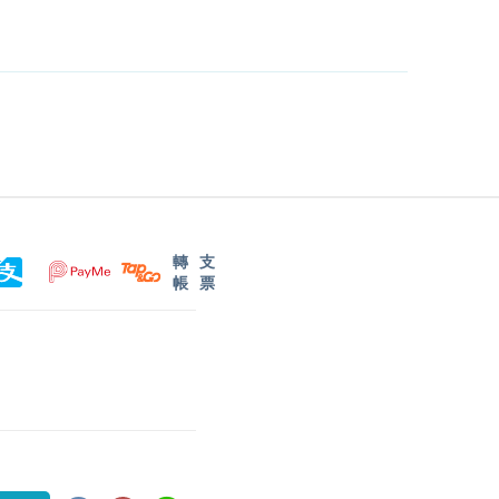
轉
支
帳
票