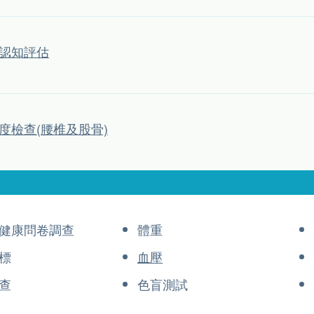
認知評估
度檢查(腰椎及股骨)
健康問卷調查
體重
標
血壓
查
色盲測試