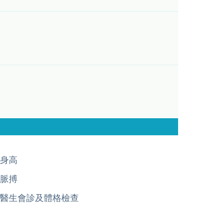
身高
脈搏
醫生會診及體格檢查