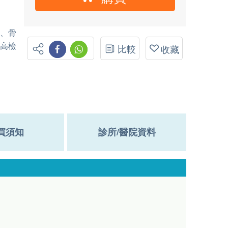
2、骨
三高檢
比較
收藏
買須知
診所/醫院資料