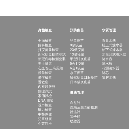
身體檢查
預防疫苗
水質管理
全面檢查
兒童疫苗
直飲水機
婦科檢查
9價疫苗
枱上式濾水器
打疫苗前檢查
23價疫苗
枱下式濾水器
新冠病毒抗體測試
13價疫苗
水龍頭式濾水器
新冠病毒檢測套裝
甲型肝炎疫苗
濾水壺
男士健康
5合1疫苗
濾水瓶
心血管/三高風險
6合1疫苗
花灑濾水器
婚前檢查
水痘疫苗
濾芯
備孕檢查
輪狀病毒口服疫苗
電解水機
過敏症
日本腦炎疫苗
內視鏡服務
癌症測試
健康管理
家傭體檢
DNA 測試
血壓計
視力檢查
血糖及膽固醇檢測
聽力檢查
體溫計
中醫保健
電子磅
兒童發展
助聽器
企業體檢