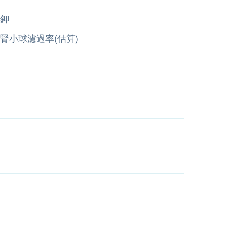
鉀
腎小球濾過率(估算)