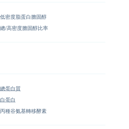
低密度脂蛋白膽固醇
總/高密度膽固醇比率
總蛋白質
白蛋白
丙種谷氨基轉移酵素