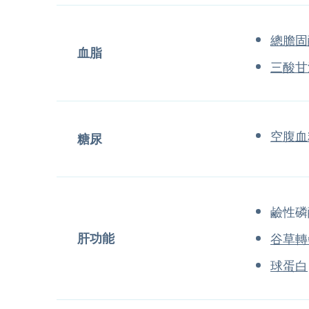
總膽固
血脂
三酸甘
空腹血
糖尿
鹼性磷
肝功能
谷草轉
球蛋白