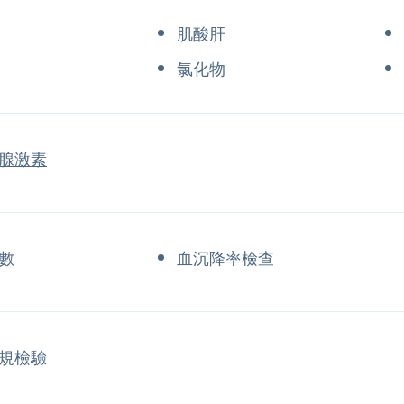
肌酸肝
氯化物
腺激素
數
血沉降率檢查
規檢驗