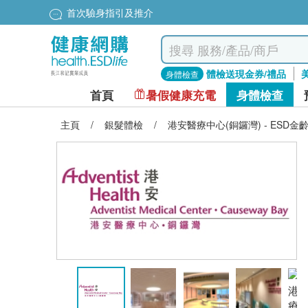
首次驗身指引及推介
體檢送現金券/禮品
身體檢查
首頁
暑假健康充電
身體檢查
主頁
/
銀髮體檢
/
港安醫療中心(銅鑼灣) - ESD