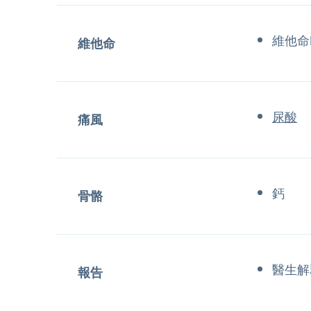
維他命
維他命
尿酸
痛風
鈣
骨骼
醫生解
報告