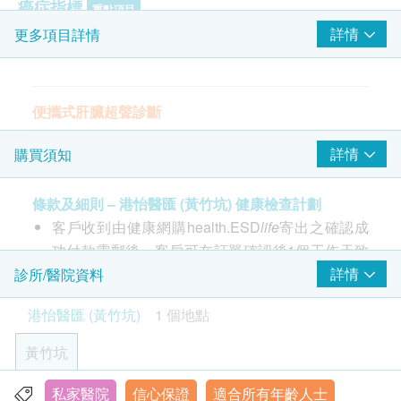
癌症指標
重點項目
詳情
更多項目詳情
癌抗原 15.3 (乳房) - 只限女士
心臟檢查
重點項目
便攜式肝臟超聲診斷
靜態心電圖
肺功能
詳情
購買須知
重點項目
胸部X光
條款及細則 – 港怡醫匯 (黃竹坑) 健康檢查計劃
影像診斷檢查
客戶收到由健康網購health.ESD
life
寄出之確認成
重點項目
功付款電郵後，客戶可在訂單確認後1個工作天致
便攜式肝臟超聲診斷
電該中心預約 (電話：3903 8688)。
詳情
診所/醫院資料
港怡醫匯 (黃竹坑)
1 個地點
2
基本項目
年齡
健康檢查計劃只適用於18歲或以上之人士
黃竹坑
基本健康評估
疫苗計劃則根據不同疫苗之適合年齡
私家醫院
信心保證
適合所有年齡人士
詳細病歷調查
香港黃竹坑香葉道8號 (Marina 8) 10樓