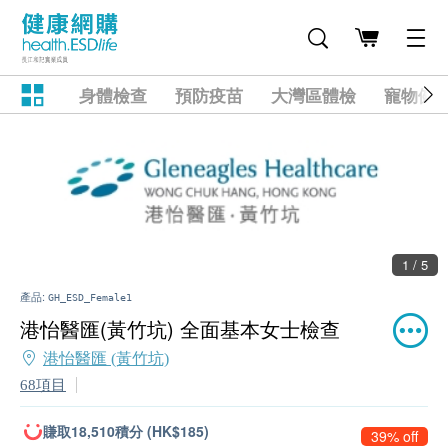
身體檢查
預防疫苗
大灣區體檢
寵物健
1 / 5
產品:
GH_ESD_Female1
港怡醫匯(黃竹坑) 全面基本女士檢查
港怡醫匯 (黃竹坑)
68項目
賺取18,510積分 (HK$185)
39% off