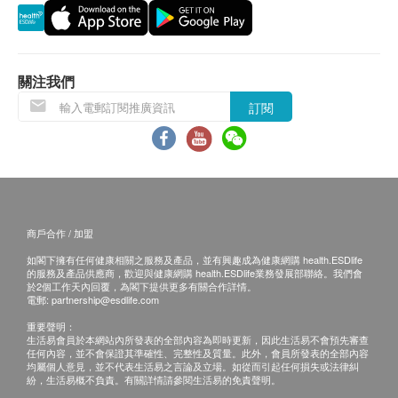
星期六︰上午9時至下午12時30分
星期日及公眾假期休息
空腹血糖
糖化血色素
關注我們
肝功能
其他條款
訂閱
查詢及預約方法：(+852) 3903 8688
谷丙轉氨酵素
服務地點: 香港黃竹坑香葉道8號 (Marina 8) 10樓
谷草轉氨酵素
客戶必須於預約當天出示身份證明文件及列印訂購
總膽紅素
確認信/出示成功付款電郵以確認身份。
直接膽紅素
球蛋白
本計劃並不包含專科醫生診症費用、治療費、藥費
商戶合作 / 加盟
鹼性磷酸酶
等。
丙種谷氨基轉移酵素
計劃不可兌換現金或其他產品，亦不能轉讓及退
如閣下擁有任何健康相關之服務及產品，並有興趣成為健康網購 health.ESDlife
的服務及產品供應商，歡迎與健康網購 health.ESDlife業務發展部聯絡。我們會
蛋白質
款。
於2個工作天內回覆，為閣下提供更多有關合作詳情。
電郵:
partnership@esdlife.com
白蛋白/球蛋白比值
所有健康檢查並非作醫療診斷或治療用途。
白蛋白
重要聲明：
如個別人士有特別醫療需求，港怡醫療會保留按情
生活易會員於本網站內所發表的全部內容為即時更新，因此生活易不會預先審查
況徵收額外費用的權利。
任何內容，並不會保證其準確性、完整性及質量。此外，會員所發表的全部內容
腎功能
均屬個人意見，並不代表生活易之言論及立場。如從而引起任何損失或法律糾
港怡醫療保留更改以上所有條款及細則的權利而毋
紛，生活易概不負責。有關詳情請參閱生活易的免責聲明。