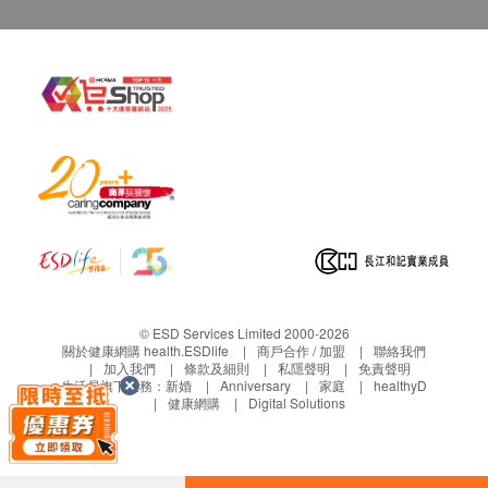
血尿素
須另行通知。如有任何爭議，港怡醫療保留最終決
肌酸酐
定權。
腎小球濾過率(估算)
甲狀腺
促甲狀腺激素
游離甲狀腺素
血液檢查
嗜鹼性白血球
嗜酸性白血球
血色素
© ESD Services Limited 2000-2026
嗜中性白血球
關於健康網購 health.ESDlife
商戶合作 / 加盟
聯絡我們
紅血球分佈寬度
加入我們
條款及細則
私隱聲明
免責聲明
生活易旗下業務：
新婚
Anniversary
家庭
healthyD
淋巴白血球
健康網購
Digital Solutions
單核白血球
紅血球平均體積
血球積壓量