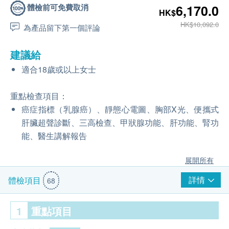
體檢前可免費取消
6,170.0
HK$
HK$10,092.0
為產品留下第一個評論
建議給
適合18歲或以上女士
重點檢查項目：
癌症指標（乳腺癌）、靜態心電圖、胸部X光、便攜式
肝臟超聲診斷、三高檢查、甲狀腺功能、肝功能、腎功
能、醫生講解報告
展開所有
詳情
體檢項目
68
1
重點項目