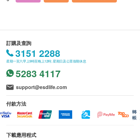
有效期
身高
星期一至五 上午9時至下午1時 ; 下午2時至下午6時
一般身體檢查計劃有效期3個月，客戶必須於3個月內
體重
星期六 上午9時至下午1時
(由確認付款日期起計)接受有關檢查，逾期作廢。
血壓
星期日及公眾假期 全日休息
身高體重比例指數分析
身體檢查報告
脈搏血氧飽和度
訂購及查詢
進行健康檢查後，一般情況下，需大概7至10個工作
心率
3151 2288
腰圍量度
天跟進檢查報告， 工作天不包括星期六、日及公眾假
呼吸率
期。輪候報告講解時間會因應不同情況(如個別化驗項
星期一至六早上9時至晚上12時; 星期日及公眾假期休息
體溫
目所需時間或客人指明特定時段) 而有所延長。客人
5283 4117
可親身或授權親友前往本中心領取報告。
血脂
support@esdlife.com
講解報告
總膽固醇
(1) 客戶親身或授權親友前往本中心聽取報告
高密度膽固醇
付款方法
低密度膽固醇
(2) 親身或授權親友透過電話講解報告
轉
總及高密度膽固醇比例
帳
三酸甘油脂
自取報告時間
星期一至五︰上午9時至下午5時30分
下載應用程式
糖尿