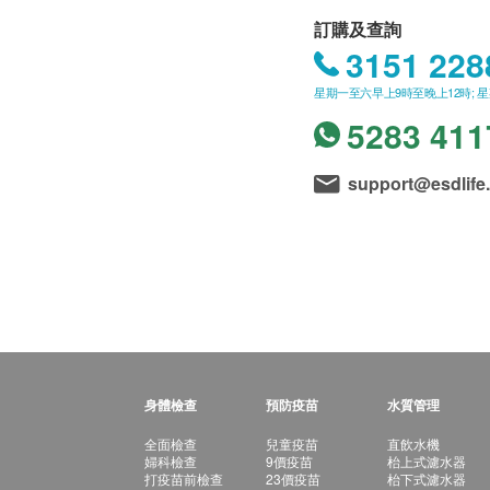
訂購及查詢
3151 228
星期一至六早上9時至晚上12時; 
5283 411
support@esdlife
身體檢查
預防疫苗
水質管理
全面檢查
兒童疫苗
直飲水機
婦科檢查
9價疫苗
枱上式濾水器
打疫苗前檢查
23價疫苗
枱下式濾水器