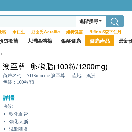
進階搜尋
優惠
余仁生
屈臣氏Watslife
維特健靈
Bifina S森下仁丹
預防疫苗
大灣區體檢
銀髮健康
健康產品
最新
)
澳至尊- 卵磷脂(100粒/1200mg)
商戶名稱：
AUSupreme 澳至尊
產地：
澳洲
包裝：
100粒/樽
詳情
功效:
軟化血管
強化大腦
滋潤肌膚