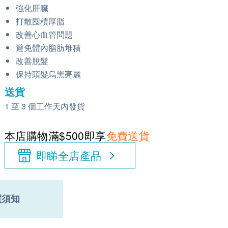
強化肝臟
打散囤積厚脂
改善心血管問題
避免體內脂肪堆積
改善脫髮
保持頭髮烏黑亮麗
送貨
1 至 3 個工作天內發貨
本店購物滿$500即享
免費送貨
即睇全店產品
買須知