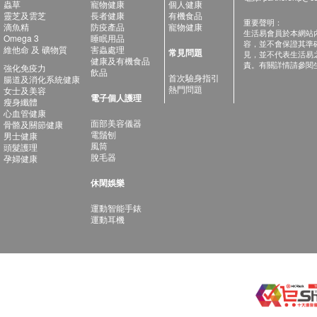
蟲草
寵物健康
個人健康
靈芝及雲芝
長者健康
有機食品
重要聲明：
滴魚精
防疫產品
寵物健康
生活易會員於本網站
Omega 3
睡眠用品
容，並不會保證其準
維他命 及 礦物質
害蟲處理
常見問題
見，並不代表生活易
健康及有機食品
責。有關詳情請參閱
強化免疫力
飲品
首次驗身指引
腸道及消化系統健康
熱門問題
女士及美容
電子個人護理
瘦身纖體
心血管健康
面部美容儀器
骨骼及關節健康
電鬚刨
男士健康
風筒
頭髮護理
脫毛器
孕婦健康
休閑娛樂
運動智能手錶
運動耳機