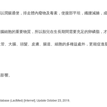
可以潤腸通便，排走體內廢物及毒素，使腹部平坦，纖腰減腩，
大腦細胞的重要物質，所以胎兒在生長期間需要充足的卵磷脂，
血管、大腦、頭髮、皮膚、腸道、細胞的多種益處外，更能促進脂
面影響。
。
Database (LactMed) [Internet]. Update October 23, 2019.