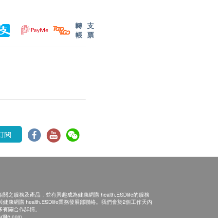
轉
支
帳
票
訂閱
之服務及產品，並有興趣成為健康網購 health.ESDlife的服務
康網購 health.ESDlife業務發展部聯絡。我們會於2個工作天內
多有關合作詳情。
dlife.com