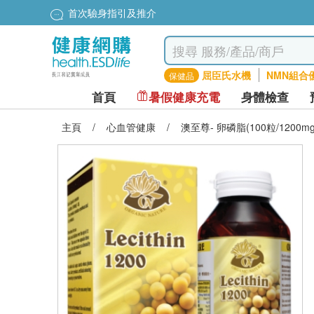
首次驗身指引及推介
屈臣氏水機
NMN組合
保健品
首頁
暑假健康充電
身體檢查
主頁
/
心血管健康
/
澳至尊- 卵磷脂(100粒/1200mg