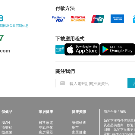
付款方法
8
星期日及公眾假期休息
7
下載應用程式
.com
關注我們
保健品
家居健康
健康資訊
商戶合作 / 加盟
如閣下擁有任何健康相關
NMN
日常家電
身體檢查
及產品供應商，歡迎與健
滴雞精
空氣淨化
疫苗
回覆，為閣下提供更
益生菌
廚房電器
家居健康
電郵:
partnership@es