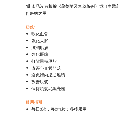
*此產品沒有根據《藥劑業及毒藥條例》或《中
何疾病之用。
功效:
軟化血管
強化大腦
滋潤肌膚
強化肝臟
打散囤積厚脂
改善心血管問題
避免體內脂肪堆積
改善脫髮
保持頭髮烏黑亮麗
服用指引:
每日3次，每次1粒；餐後服用