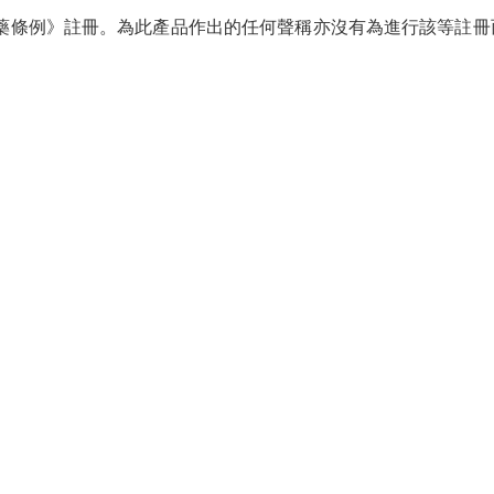
醫藥條例》註冊。為此產品作出的任何聲稱亦沒有為進行該等註冊