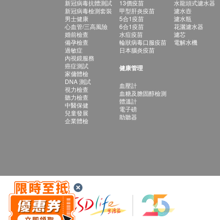
新冠病毒抗體測試
13價疫苗
水龍頭式濾水器
新冠病毒檢測套裝
甲型肝炎疫苗
濾水壺
男士健康
5合1疫苗
濾水瓶
心血管/三高風險
6合1疫苗
花灑濾水器
婚前檢查
水痘疫苗
濾芯
備孕檢查
輪狀病毒口服疫苗
電解水機
過敏症
日本腦炎疫苗
內視鏡服務
癌症測試
健康管理
家傭體檢
DNA 測試
血壓計
視力檢查
血糖及膽固醇檢測
聽力檢查
體溫計
中醫保健
電子磅
兒童發展
助聽器
企業體檢