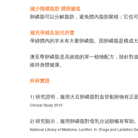
減少囤積脂肪 潤滑腸道
卵磷脂可以分解脂肪，避免體內脂肪聚積；它也
補充孕婦及胎兒所需
孕婦體內的羊水有大量卵磷脂。因卵磷脂是構成
澳至尊卵磷脂是高效能的單一植物配方，除針對
維持身體健康。
科研實證
1) 研究證明，服用大豆卵磷脂對血管黏附物有正
Clinical Study 2010
2) 研究顯示，服用卵磷脂對母乳分泌順暢有幫助
National Library of Medicine. Lecithin. In: Drugs and Lactation 