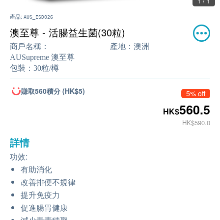
1 / 1
產品:
AUS_ESD026
澳至尊 - 活腸益生菌(30粒)
商戶名稱：
產地：
澳洲
AUSupreme 澳至尊
包裝：
30粒/樽
賺取560積分 (HK$5)
5% off
560.5
HK$
HK$590.0
詳情
功效:
有助消化
改善排便不規律
提升免疫力
促進腸胃健康