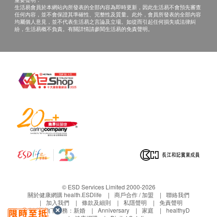
生活易會員於本網站內所發表的全部內容為即時更新，因此生活易不會預先審查
任何內容，並不會保證其準確性、完整性及質量。此外，會員所發表的全部內容
成份:
均屬個人意見，並不代表生活易之言論及立場。如從而引起任何損失或法律糾
日本專利短雙歧桿菌B3、 植物性乳酸菌K1、非洲
紛，生活易概不負責。有關詳情請參閱生活易的免責聲明。
芒果籽、泰國黑生薑
© ESD Services Limited 2000-2026
關於健康網購 health.ESDlife
商戶合作 / 加盟
聯絡我們
加入我們
條款及細則
私隱聲明
免責聲明
生活易旗下業務：
新婚
Anniversary
家庭
healthyD