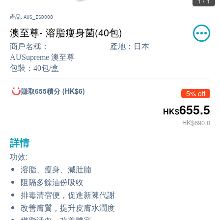
1 / 1
產品:
AUS_ESD008
澳至尊- 溶脂瘦身菌(40包)
商戶名稱：
產地：
日本
AUSupreme 澳至尊
包裝：
40包/盒
賺取655積分 (HK$6)
5% off
655.5
HK$
HK$690.0
詳情
功效:
溶脂、瘦身、減肚腩
阻隔多餘油份吸收
排毒清宿便，促進新陳代謝
改善膚質，提升皮膚水潤度