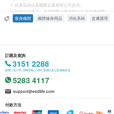
研究證實,持續服用3個月能顯著增肌減脂，熱量消耗
此產品由信基國際企業有限公司提供。
等於跑馬拉松全程3.6次* ，強化溶脂能力。
如有任何爭議，信基國際企業有限公司及健康網購
Health.ESDlife保留最終決議權。
瘦身纖體
纖體修身用品
消化系統
皮膚護理
~200億超強植物性美肌乳酸菌K-1
加快代謝，有助潤腸通便，增加排便量，並顯著增強
送貨條款：
肌膚鎖水能力。
購買澳至尊產品總額滿HK$500，即可享本地免費
送貨服務。賬單總額未滿HK$500需附加HK$80運
~非洲芒果籽
費。
訂購及查詢
平衡食慾，增加飽腹感，阻隔過多油脂吸收。
我們將於確定訂單後1-3個工作天內安排發貨。
3151 2288
不排除運送時間會因節日、交通或天氣而有所影
~泰國黑生薑
星期一至六早上9時至晚上12時; 星期日及公眾假期休息
響。當八號烈風訊號懸掛或黑色暴雨警告生效時，
加快四肢血液循環，改善體寒，提升燃脂效果。
5283 4117
送貨服務時間將會延遲。
*Ref.: Minami et al., Journal of Nutritional Science 2015 (B-3:50
所有訂單須視乎相關貨品的供應情況再作最後確
認。倘若生活易未能提供任何訂單上的貨品，生活
billion cfu)
support@esdlife.com
易有權拒絕接受該訂單，或會於送貨前透過電話或
*以60公斤人士用5.3小時完成一次馬拉松全程為指標 (8.3 METs)
電郵通知顧客再作安排出貨事宜。
付款方法
*效果因人而異，需配合均衡飲食
轉