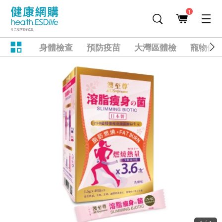
1
身體檢查
預防疫苗
大灣區體檢
寵物健