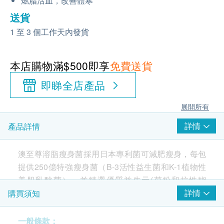
燃脂活血，改善體寒
送貨
1 至 3 個工作天內發貨
本店購物滿$500即享
免費送貨
即睇全店產品
展開所有
詳情
產品詳情
澳至尊溶脂瘦身菌採用日本專利菌可減肥瘦身，每包
提供250億特強瘦身菌（B-3活性益生菌和K-1植物性
美肌乳酸菌），並精選優質益生元(菊粉和抗性糊
精)，為腸道益菌的存活和繁殖提供充足營養。
詳情
購買須知
~50億日本專利菌B-3特強瘦身菌
一般條款：