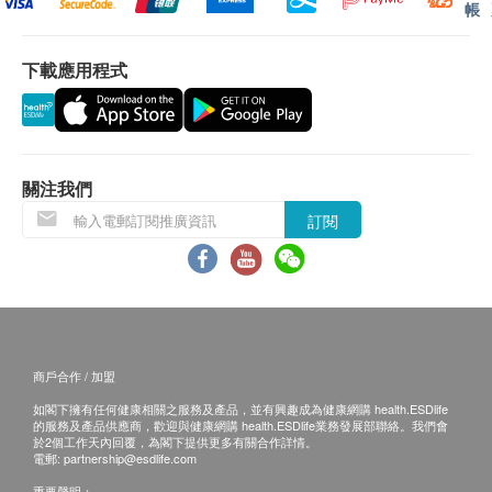
帳
功效:
保用條款：
溶脂、瘦身、減肚腩
貨品質量保證，於顧客收到產品當日起計，食用期
下載應用程式
阻隔多餘油份吸收
應最少有6個月或以上。
排毒清宿便，促進新陳代謝
退換條款：
改善膚質，提升皮膚水潤度
燃脂活血，改善體寒
當顧客收取已訂購之貨品時，有責任檢查貨品是否
有損毀情況，一經確認簽收，恕不接受退換。
關注我們
服用指引:
退換產品必須包裝完整，如退換之產品有任何殘缺
訂閱
成人每日1包（快速瘦身需求者每日2包），餐後直
或過期退回，供應商有權不受理。
接倒入口中，或以室溫水送服持續服用3個月可達
如有其他損壞或遺漏查詢，顧客必須保留有效收據
至理想效果
正本，並於送收貨後3個工作天內按下列方式聯絡
(熱線/Whatsapp：8108 2733) 客戶服務部跟進。
適合人士:
英文譯本僅供參考，文義如與中文版有歧異，概以
商戶合作 / 加盟
減肥瘦身人士
中文版為準。
如閣下擁有任何健康相關之服務及產品，並有興趣成為健康網購 health.ESDlife
關注腸道健康人士
的服務及產品供應商，歡迎與健康網購 health.ESDlife業務發展部聯絡。我們會
電郵:
欲改善肌膚質素者
cs@ausupreme.com
於2個工作天內回覆，為閣下提供更多有關合作詳情。
電郵:
partnership@esdlife.com
缺乏運動人士
重要聲明：