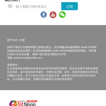
不排除運送時間會因節日而有所影響。當八號烈風
訂閱
訊號懸掛或黑色暴雨警告生效時，送貨服務時間將
會延遲。
所有訂單須視乎相關貨品的供應情況再作最後確
認。倘若健康網購health.ESDlife未能提供任何訂
單上的貨品，健康網購health.ESDlife有權拒絕接
商戶合作 / 加盟
受該訂單，並且會於送貨前透過電話或電郵通知顧
如閣下擁有任何健康相關之服務及產品，並有興趣成為健康網購 health.ESDlife
客再作安排。
的服務及產品供應商，歡迎與健康網購 health.ESDlife業務發展部聯絡。我們會
於2個工作天內回覆，為閣下提供更多有關合作詳情。
電郵:
partnership@esdlife.com
退換條款：
重要聲明：
當顧客收取已訂購之貨品時，有責任檢查貨品是否
生活易會員於本網站內所發表的全部內容為即時更新，因此生活易不會預先審查
任何內容，並不會保證其準確性、完整性及質量。此外，會員所發表的全部內容
有損毀情況，一經確認簽收，恕不接受退換。
均屬個人意見，並不代表生活易之言論及立場。如從而引起任何損失或法律糾
退換產品必須包裝完整，如退換之產品有任何殘缺
紛，生活易概不負責。有關詳情請參閱生活易的免責聲明。
或過期退回，供應商有權不受理。
如有其他損壞或遺漏查詢，顧客必須保留有效收據
正本，並於送貨後3個工作天內按下列方式聯絡 鴻
運貿易(國際)有限公司 客戶服務部跟進。