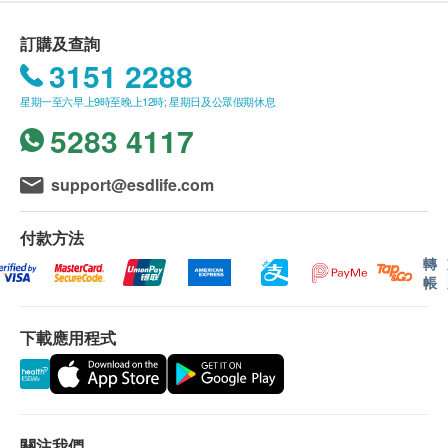
植蟲草CS.4 發酵菌絲體 ﹑舞茸
送貨條款：
訂購及查詢
購買 鴻運貿易(國際)有限公司 產品總額滿
3151 2288
HK$500，即可享本地免費送貨服務。賬單總額未
星期一至六早上9時至晚上12時; 星期日及公眾假期休息
滿HK$500需附加HK$30運費。
5283 4117
送貨服務不適用於偏遠地區及離島(例如馬灣、機
場、愉景灣、等地區)
我們將於確定訂單後1-3個工作天內安排發貨。
support@esdlife.com
本公司之農歷新年假期將會於2026年2月16日(年廿
九)至2月24日(年初八)休息9天。直至2月25日(年初九)
付款方法
則一切正常運作。
轉
帳
農曆新年送貨安排:
年假前最後下單及出貨日期: 2026年2月12日 (年
下載應用程式
廿五)
新年期間，客人可照常下單購物，
惟於此日期後確
定之訂單，將會於年假過後2月25日按下單時間先
後再發貨，如有不便，敬請原諒。
關注我們