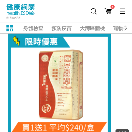
1
身體檢查
預防疫苗
大灣區體檢
寵物健