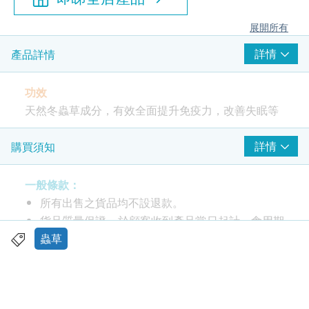
展開所有
詳情
產品詳情
功效
天然冬蟲草成分，有效全面提升免疫力，改善失眠等
適合人士
詳情
購買須知
長期捱夜、煙酒過多、工作過勞、容易疲倦、缺乏運
動、身體虛弱、易染外感、咳嗽氣喘、肺腎兩虛的久
一般條款：
病者。
所有出售之貨品均不設退款。
貨品質量保證，於顧客收到產品當日起計，食用期
服用方法
應最少有12個月或以上。
蟲草
每日二次，每次一至二粒，溫水送服。打開膠囊，將
此產品由 鴻運貿易(國際)有限公司 提供。
粉末混和溫水或放入湯水飲用。
如有任何爭議，鴻運貿易(國際)有限公司 及 健康網
購health.ESDlife保留最終決議權。
成份