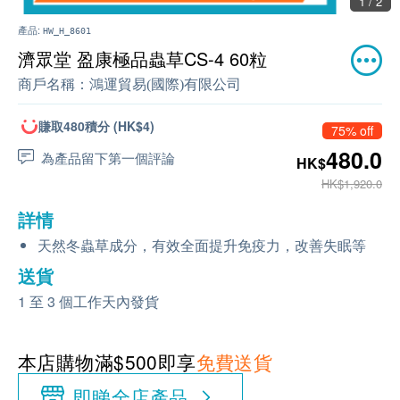
1 / 2
產品:
HW_H_8601
濟眾堂 盈康極品蟲草CS-4 60粒
商戶名稱：
鴻運貿易(國際)有限公司
賺取480積分 (HK$4)
75% off
480.0
為產品留下第一個評論
HK$
HK$1,920.0
詳情
天然冬蟲草成分，有效全面提升免疫力，改善失眠等
送貨
1 至 3 個工作天內發貨
本店購物滿$500即享
免費送貨
即睇全店產品