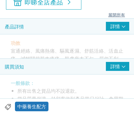
即睇全店產品
展開所有
詳情
產品詳情
功效
宣通經絡、風痛熱痛、驅風逐濕、舒筋活絡、活血止
痛、減輕關節肌肉疼痛、肌膚麻木不仁、屈伸不利、
倦怠乏力、腰膝痠軟、手足痺痛、燙火灼傷、蚊蟲咬
詳情
購買須知
傷及頭痛肚痛等
一般條款：
中成藥註冊編號: HKC-11535
所有出售之貨品均不設退款。
貨品質量保證，於顧客收到產品當日起計，食用期
適合人士
應最少有12個月或以上。
中藥養生配方
撞傷、扭傷、跌傷、抽筋、運動後肌肉酸痛、手足痲
此產品由 鴻運貿易(國際)有限公司 提供。
痺、腰骨刺痛等。
如有任何爭議，鴻運貿易(國際)有限公司 及 健康網
購health.ESDlife保留最終決議權。