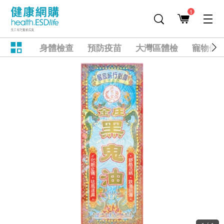
1
身體檢查
預防疫苗
大灣區體檢
寵物健