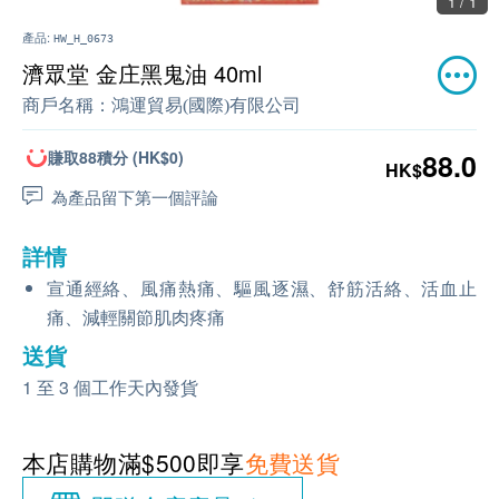
1 / 1
產品:
HW_H_0673
濟眾堂 金庄黑鬼油 40ml
商戶名稱：
鴻運貿易(國際)有限公司
賺取88積分 (HK$0)
88.0
HK$
為產品留下第一個評論
詳情
宣通經絡、風痛熱痛、驅風逐濕、舒筋活絡、活血止
痛、減輕關節肌肉疼痛
送貨
1 至 3 個工作天內發貨
本店購物滿$500即享
免費送貨