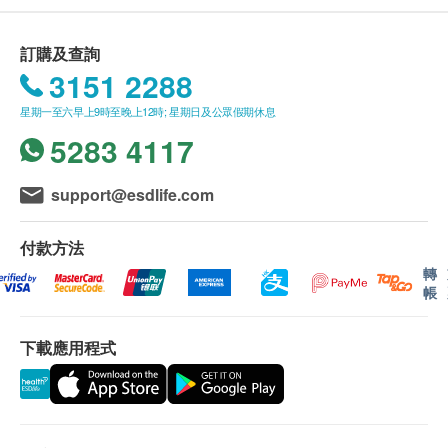
服用方法
先將患處用溫開水洗淨，再按患處範圍滴適量｢濟眾堂
送貨條款：
訂購及查詢
金庄黑鬼油｣，用掌心於患處部位揉擦按摩，每次按摩
購買 鴻運貿易(國際)有限公司 產品總額滿
3151 2288
約10分鐘，每日二至三次，因症輕重酌情應用。(只供
HK$500，即可享本地免費送貨服務。賬單總額未
外用)
星期一至六早上9時至晚上12時; 星期日及公眾假期休息
滿HK$500需附加HK$30運費。
5283 4117
送貨服務不適用於偏遠地區及離島(例如馬灣、機
成份
場、愉景灣、等地區)
冬青油、松节油、樟脑、薄荷素油、香芧油、松油
我們將於確定訂單後1-3個工作天內安排發貨。
support@esdlife.com
本公司之農歷新年假期將會於2026年2月16日(年廿
九)至2月24日(年初八)休息9天。直至2月25日(年初九)
付款方法
則一切正常運作。
轉
帳
農曆新年送貨安排:
年假前最後下單及出貨日期: 2026年2月12日 (年
下載應用程式
廿五)
新年期間，客人可照常下單購物，
惟於此日期後確
定之訂單，將會於年假過後2月25日按下單時間先
後再發貨，如有不便，敬請原諒。