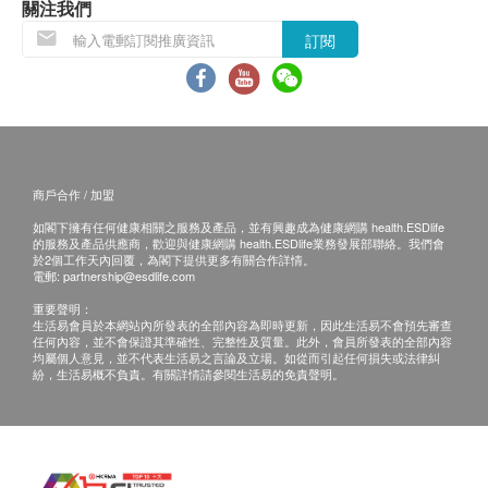
關注我們
不排除運送時間會因節日而有所影響。當八號烈風
訂閱
訊號懸掛或黑色暴雨警告生效時，送貨服務時間將
會延遲。
所有訂單須視乎相關貨品的供應情況再作最後確
認。倘若健康網購health.ESDlife未能提供任何訂
單上的貨品，健康網購health.ESDlife有權拒絕接
商戶合作 / 加盟
受該訂單，並且會於送貨前透過電話或電郵通知顧
如閣下擁有任何健康相關之服務及產品，並有興趣成為健康網購 health.ESDlife
客再作安排。
的服務及產品供應商，歡迎與健康網購 health.ESDlife業務發展部聯絡。我們會
於2個工作天內回覆，為閣下提供更多有關合作詳情。
電郵:
partnership@esdlife.com
退換條款：
重要聲明：
當顧客收取已訂購之貨品時，有責任檢查貨品是否
生活易會員於本網站內所發表的全部內容為即時更新，因此生活易不會預先審查
任何內容，並不會保證其準確性、完整性及質量。此外，會員所發表的全部內容
有損毀情況，一經確認簽收，恕不接受退換。
均屬個人意見，並不代表生活易之言論及立場。如從而引起任何損失或法律糾
退換產品必須包裝完整，如退換之產品有任何殘缺
紛，生活易概不負責。有關詳情請參閱生活易的免責聲明。
或過期退回，供應商有權不受理。
如有其他損壞或遺漏查詢，顧客必須保留有效收據
正本，並於送貨後3個工作天內按下列方式聯絡 鴻
運貿易(國際)有限公司 客戶服務部跟進。