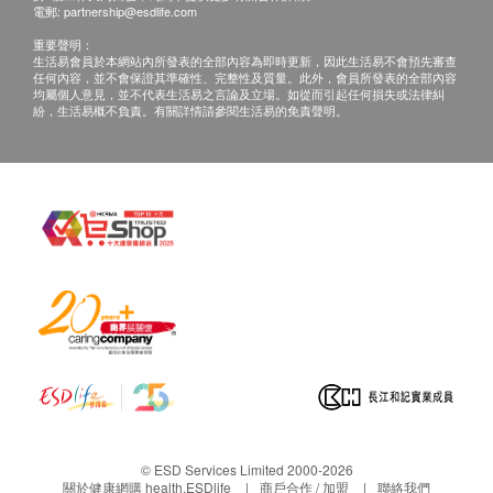
簽署確認。
15992606496），體檢客戶在約定時間到醫療中
電郵:
partnership@esdlife.com
2
基本項目
3. 如客戶尚有未檢查完的體檢項目，應確定複檢的時
心聼醫生當面講解。如預約當面講解，以下地點可
重要聲明：
間並告知前台。
供選擇：珠海市香洲區吉大景山路177-34-35-36號
生活易會員於本網站內所發表的全部內容為即時更新，因此生活易不會預先審查
婦科檢查
任何內容，並不會保證其準確性、完整性及質量。此外，會員所發表的全部內容
4. 體檢報告會在體檢後10個工作日內完成，並發出給
商鋪
均屬個人意見，並不代表生活易之言論及立場。如從而引起任何損失或法律糾
紛，生活易概不負責。有關詳情請參閱生活易的免責聲明。
客戶。
地點指引：
白帶常規檢查
5. 出報告後預留的手機號碼會收到簡訊提醒，在微信
婦科内診
<年年健康公眾號>查詢報告結果，請務必檢查電話無
心臟檢查
誤。
同型半胱氨酸
乳酸脫氫酶
α-羥丁酸脫氫酶
肌酸激酶
肌酸激酶同工酶
肌鈣蛋白 I
基本健康評估
血壓
© ESD Services Limited 2000-2026
關於健康網購 health.ESDlife
商戶合作 / 加盟
聯絡我們