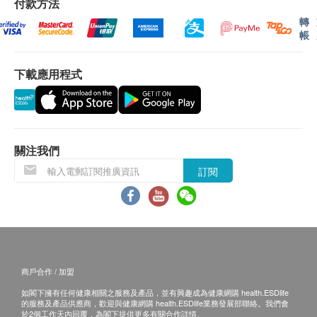
付款方法
1.
完成空腹檢查（如抽血、空腹超聲波）後，方可飲
體檢報告報告語言為簡體中文。
癌症篩檢
重點項目
轉
水及進食。
體檢報告會在體檢後10個工作日內完成，客戶可選
帳
2. 女士進行骨盆腔超聲波檢查前，需使膀胱充盈，確
游離DNA甲基化檢測
擇以下途徑查看體檢報告：
保檢查效果。
1. 關注公眾號：年年珠海健康管理，査詢電子體檢
心臟檢查
下載應用程式
重點項目
3. 靜脈抽血時，如有暈血、暈針現象，請事先聲明，
報告。
抽血後請局部按壓3- 5分鐘，勿揉。
2. 預留E-mail，醫療中心會在報告完成後發送至客
靜臥心電圖
4. 如需加查體檢項目，請在抽血前告知，以免造成再
人電郵位址。
電腦掃描
重點項目
次抽血而增加客戶的痛苦。
3. 預留郵寄地址，醫療中心會在報告完成後郵寄，
關注我們
5. 女士進行婦科檢查前先排空膀胱。
郵費到付（可送到港澳地區）。
胸部CT
6. 女性在經期避免做婦科檢查及尿液常規，以免影響
體檢報告完成後可預約醫生講解報告，客戶可選擇
訂閱
顱腦CT
檢查結果。
以下管道：
X光
7. 半年內準備懷孕或已懷孕，請不要進行放射檢查，
1. 電話講解：需至少提前1個工作日預約具體時間
重點項目
可選擇放棄或延期。
（聯絡電話：+86 15992606496；微信：
頸椎側位片
15992606496），醫生會按預約時間主動聯絡客
骨質密度檢查
三、體檢後注意事項
戶。
重點項目
商戶合作 / 加盟
1.
體檢結束後，請客戶務必將體檢表交回前台。
2. 當面講解：需至少提前1個工作日預約具體時間
骨密度檢測分析
如閣下擁有任何健康相關之服務及產品，並有興趣成為健康網購 health.ESDlife
2. 如客戶放棄的體檢項目，一定要向收表人員說明並
（聯絡電話：+86 15992606496；微信：
的服務及產品供應商，歡迎與健康網購 health.ESDlife業務發展部聯絡。我們會
於2個工作天內回覆，為閣下提供更多有關合作詳情。