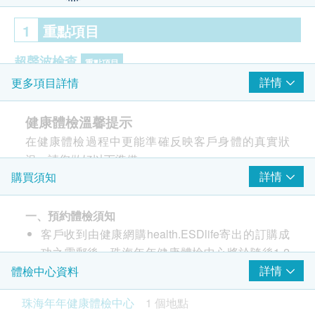
1
重點項目
超聲波檢查
重點項目
詳情
更多項目詳情
乳房超聲波
甲狀腺超聲波
健康體檢溫馨提示
上腹腔超聲波:肝
在健康體檢過程中更能準確反映客戶身體的真實狀
上腹腔超聲波:胰
況，請您做好以下準備：
上腹腔超聲波:脾
詳情
購買須知
一、體檢前註意事項
上腹腔超聲波:膽
上腹腔超聲波:腎
1. 體檢前3日內保持正常飲食，不吃過於油膩、高蛋
頸動脈超聲波
白食物，不要飲酒，晚上應早休息，避免疲勞，婦科
一、預約體檢須知
心臟超聲波
體檢計畫避免性生活。
客戶收到由健康網購health.ESDlife寄出的訂購成
陰道超聲波
2. 體檢前需禁食至少8小時，以免影響血糖、血脂、
功之電郵後，珠海年年健康體檢中心將於隨後1-2
肝功能等檢查結果。
個工作日的辦公時間內，致電客戶預約身體檢查的
詳情
體檢中心資料
子宮頸病變測試 (只限女士)
重點項目
3.
體檢中心早上7:40上班，請依規定時間抽血。最遲
時間及地點。客戶亦可至少提前1個工作日聯絡醫
珠海年年健康體檢中心
1 個地點
不宜超過上午10:30。
超薄柏氏抹片 (只適合有性經驗的女性檢查)
療中心進行預約（聯絡電話：+86 15992606496；