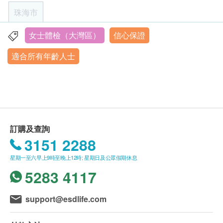
4. 患有高血壓、冠心病的體檢者，早晨按常規服藥，
微信：15992606496）。
珠海市
癌症指標
重點項目
少量飲水服藥不影響檢查結果。
客戶至現場後，珠海年年健康體檢中心工作人員會
5. 患有糖尿病的體檢者請隨身攜帶常規藥品，空腹抽
核對客戶的姓名、出生年月日、手機號及健康網購
甲種胎蛋白 (肝癌)
女士體檢（大灣區）
信心保證
珠海市香洲區吉大景山路177-34-35-36號商鋪（萬科禧悅
血後依規定服藥。
health.ESDlife訂購成功之電郵。
癌胚抗原 (腸癌)
匯三樓整層）
適合所有年齡人士
6. 如做大便常規、大便潛血檢查，體檢前三天請勿食
癌抗原15.3 (乳癌)
訂單如需改期，請至少提前1個工作日聯絡珠海年
營業時間：星期二至星期日上午 7:40 – 10:30
用高脂膳食，綠葉蔬菜（如：菠菜、小白菜等）、海
癌抗原72.4(胃癌)
年健康體檢中心（聯絡電話：+86 15992606496；
星期一及公眾假期︰休息
帶，忌飲酒，以免影響檢查結果。體檢當日早上留取
癌抗原125 (卵巢癌)
微信：15992606496）。
胰臟腫瘤標記 (CA19.9)
黃豆大小大便於容器內。
身體檢查計劃有效期為3個月，客戶必須於3個月內
人類附睪分泌蛋白
7. 如果做尿液常規，體檢當日留取中段尿。
（由確認付款日期起計）接受有關檢查，逾期作
EB病毒早期抗原IgA抗體（鼻咽癌）
8. 女性例假期不宜體檢，最好在例假結束3天後再進
廢。
訂購及查詢
神經元特異性烯醇化酶NSE
行身體檢查。
體檢時, 如果遇到醫生不會説廣東話的情況，醫療
3151 2288
糖類抗原CA50
9. 建議體檢當日穿寬鬆服裝，女士盡量不穿洋裝及褲
中心可安排醫護人員陪同提供翻譯服務。
糖類抗原CA242
星期一至六早上9時至晚上12時; 星期日及公眾假期休息
襪，貴重物品請妥善保管。
如果商戶頁面與體檢計劃頁面的繁體中文、簡體中
肺細胞角蛋白19片段
5283 4117
重要提示：超聲波排號依到店登記時間系統依序自動
文、英文三個版本有任何抵觸或不相符之處，應以
排號，
早上7:40登記開始。
繁體中文版本為準。
婦科檢查
重點項目
support@esdlife.com
人類乳頭瘤病毒（簡稱：HPV23類分型）
二、體檢中註意事項：
二、體檢報告領取和講解