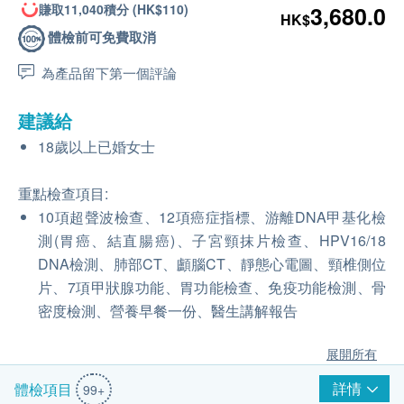
賺取11,040積分 (HK$110)
3,680.0
HK$
體檢前可免費取消
為產品留下第一個評論
建議給
18歲以上已婚女士
重點檢查項目:
10項超聲波檢查、12項癌症指標、游離DNA甲基化檢
測(胃癌、結直腸癌)、子宮頸抹片檢查、HPV16/18
DNA檢測、肺部CT、顱腦CT、靜態心電圖、頸椎側位
片、7項甲狀腺功能、胃功能檢查、免疫功能檢測、骨
密度檢測、營養早餐一份、醫生講解報告
展開所有
詳情
體檢項目
99+