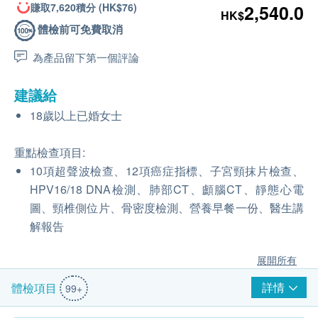
賺取7,620積分 (HK$76)
2,540.0
HK$
體檢前可免費取消
為產品留下第一個評論
建議給
18歲以上已婚女士
重點檢查項目:
10項超聲波檢查、12項癌症指標、子宮頸抹片檢查、
HPV16/18 DNA檢測、肺部CT、顱腦CT、靜態心電
圖、頸椎側位片、骨密度檢測、營養早餐一份、醫生講
解報告
展開所有
詳情
體檢項目
99+