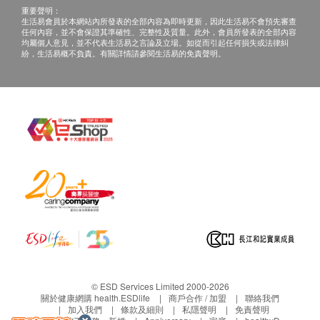
3. 如客戶尚有未檢查完的體檢項目，應確定複檢的時
心聼醫生當面講解。如預約當面講解，以下地點可
重要聲明：
間並告知前台。
婦科内診
供選擇：珠海市香洲區吉大景山路177-34-35-36號
生活易會員於本網站內所發表的全部內容為即時更新，因此生活易不會預先審查
任何內容，並不會保證其準確性、完整性及質量。此外，會員所發表的全部內容
4. 體檢報告會在體檢後10個工作日內完成，並發出給
白帶常規檢查
商鋪
均屬個人意見，並不代表生活易之言論及立場。如從而引起任何損失或法律糾
紛，生活易概不負責。有關詳情請參閱生活易的免責聲明。
客戶。
地點指引：
心臟檢查
5. 出報告後預留的手機號碼會收到簡訊提醒，在微信
<年年健康公眾號>查詢報告結果，請務必檢查電話無
乳酸脫氫酶
誤。
肌酸激酶
肌酸激酶同工酶
α-羥丁酸脫氫酶
同型半胱氨酸
基本健康評估
身高
體重
體質指標
血壓
© ESD Services Limited 2000-2026
腰圍量度
關於健康網購 health.ESDlife
商戶合作 / 加盟
聯絡我們
加入我們
條款及細則
私隱聲明
免責聲明
臀圍