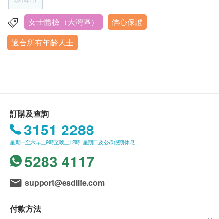
癌症指標
重點項目
少量飲水服藥不影響檢查結果。
客戶至現場後，珠海年年健康體檢中心工作人員會
5. 患有糖尿病的體檢者請隨身攜帶常規藥品，空腹抽
核對客戶的姓名、出生年月日、手機號及健康網購
甲種胎蛋白 (肝癌)
女士體檢（大灣區）
信心保證
珠海市香洲區吉大景山路177-34-35-36號商鋪（萬科禧悅
血後依規定服藥。
health.ESDlife訂購成功之電郵。
癌胚抗原 (腸癌)
匯三樓整層）
適合所有年齡人士
6. 如做大便常規、大便潛血檢查，體檢前三天請勿食
肺細胞角蛋白19片段
訂單如需改期，請至少提前1個工作日聯絡珠海年
營業時間：星期二至星期日上午 7:40 – 10:30
用高脂膳食，綠葉蔬菜（如：菠菜、小白菜等）、海
EB病毒早期抗原IgA抗體（鼻咽癌）
年健康體檢中心（聯絡電話：+86 15992606496；
星期一及公眾假期︰休息
帶，忌飲酒，以免影響檢查結果。體檢當日早上留取
神經元特異性烯醇化酶NSE
微信：15992606496）。
糖類抗原CA242
黃豆大小大便於容器內。
身體檢查計劃有效期為3個月，客戶必須於3個月內
胰臟腫瘤標記 (CA19.9)
7. 如果做尿液常規，體檢當日留取中段尿。
（由確認付款日期起計）接受有關檢查，逾期作
癌抗原72.4(胃癌)
8. 女性例假期不宜體檢，最好在例假結束3天後再進
廢。
訂購及查詢
糖類抗原CA50
行身體檢查。
體檢時, 如果遇到醫生不會説廣東話的情況，醫療
3151 2288
癌抗原125 (卵巢癌)
9. 建議體檢當日穿寬鬆服裝，女士盡量不穿洋裝及褲
中心可安排醫護人員陪同提供翻譯服務。
人類附睪分泌蛋白
星期一至六早上9時至晚上12時; 星期日及公眾假期休息
襪，貴重物品請妥善保管。
如果商戶頁面與體檢計劃頁面的繁體中文、簡體中
癌抗原15.3 (乳癌)
5283 4117
重要提示：超聲波排號依到店登記時間系統依序自動
文、英文三個版本有任何抵觸或不相符之處，應以
排號，
早上7:40登記開始。
繁體中文版本為準。
心臟檢查
重點項目
support@esdlife.com
靜臥心電圖
二、體檢中註意事項：
二、體檢報告領取和講解
付款方法
1.
完成空腹檢查（如抽血、空腹超聲波）後，方可飲
體檢報告報告語言為簡體中文。
電腦掃描
重點項目