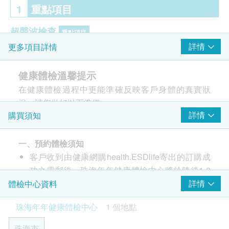
1
重點項目
超聲波檢查
重點項目
詳情
更多項目詳情
上腹腔超聲波:肝
上腹腔超聲波:膽
健康體檢溫馨提示
上腹腔超聲波:脾
在健康體檢過程中更能準確反映客戶身體的真實狀
上腹腔超聲波:胰
況，請您做好以下準備：
上腹腔超聲波:腎
詳情
購買須知
一、體檢前註意事項
甲狀腺超聲波
頸動脈超聲波
1. 體檢前3日內保持正常飲食，不吃過於油膩、高蛋
心臟超聲波
白食物，不要飲酒，晚上應早休息，避免疲勞，婦科
一、預約體檢須知
陰道超聲波
體檢計畫避免性生活。
客戶收到由健康網購health.ESDlife寄出的訂購成
乳房超聲波
2. 體檢前需禁食至少8小時，以免影響血糖、血脂、
功之電郵後，珠海年年健康體檢中心將於隨後1-2
肝功能等檢查結果。
個工作日的辦公時間內，致電客戶預約身體檢查的
詳情
體檢中心資料
子宮頸病變測試 (只限女士)
重點項目
3.
體檢中心早上7:40上班，請依規定時間抽血。最遲
時間及地點。客戶亦可至少提前1個工作日聯絡醫
珠海年年健康體檢中心
1 個地點
不宜超過上午10:30。
超薄柏氏抹片 (只適合有性經驗的女性檢查)
療中心進行預約（聯絡電話：+86 15992606496；
4. 患有高血壓、冠心病的體檢者，早晨按常規服藥，
微信：15992606496）。
珠海市