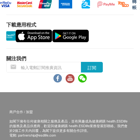
轉
水及進食。
體檢報告會在體檢後10個工作日內完成，客戶可選
帳
2. 女士進行骨盆腔超聲波檢查前，需使膀胱充盈，確
胸部CT
擇以下途徑查看體檢報告：
保檢查效果。
顱腦CT
1. 關注公眾號：年年珠海健康管理，査詢電子體檢
下載應用程式
3. 靜脈抽血時，如有暈血、暈針現象，請事先聲明，
報告。
人類乳頭瘤狀病毒基因分型測試(HPVDNA)
抽血後請局部按壓3- 5分鐘，勿揉。
2. 預留E-mail，醫療中心會在報告完成後發送至客
4. 如需加查體檢項目，請在抽血前告知，以免造成再
重點項目
人電郵位址。
次抽血而增加客戶的痛苦。
3. 預留郵寄地址，醫療中心會在報告完成後郵寄，
HPV 檢測（包括16、18型）
關注我們
5. 女士進行婦科檢查前先排空膀胱。
郵費到付（可送到港澳地區）。
X光
重點項目
6. 女性在經期避免做婦科檢查及尿液常規，以免影響
體檢報告完成後可預約醫生講解報告，客戶可選擇
訂閱
檢查結果。
以下管道：
頸椎側位片
7. 半年內準備懷孕或已懷孕，請不要進行放射檢查，
1. 電話講解：需至少提前1個工作日預約具體時間
骨質密度檢查
可選擇放棄或延期。
重點項目
（聯絡電話：+86 15992606496；微信：
15992606496），醫生會按預約時間主動聯絡客
骨密度檢測分析
三、體檢後注意事項
戶。
商戶合作 / 加盟
1.
體檢結束後，請客戶務必將體檢表交回前台。
2. 當面講解：需至少提前1個工作日預約具體時間
2
基本項目
如閣下擁有任何健康相關之服務及產品，並有興趣成為健康網購 health.ESDlife
2. 如客戶放棄的體檢項目，一定要向收表人員說明並
（聯絡電話：+86 15992606496；微信：
的服務及產品供應商，歡迎與健康網購 health.ESDlife業務發展部聯絡。我們會
於2個工作天內回覆，為閣下提供更多有關合作詳情。
簽署確認。
15992606496），體檢客戶在約定時間到醫療中
婦科檢查
電郵:
partnership@esdlife.com