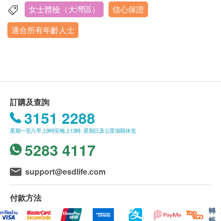
5. 患有糖尿病的體檢者請隨身攜帶常規藥品，空腹抽
核對客戶的姓名、出生年月日、手機號及健康網購
癌抗原15.3 (乳癌)
女士體檢（大灣區）
信心保證
珠海市香洲區吉大景山路177-34-35-36號商鋪（萬科禧悅
血後依規定服藥。
health.ESDlife訂購成功之電郵。
癌抗原125 (卵巢癌)
匯三樓整層）
適合所有年齡人士
6. 如做大便常規、大便潛血檢查，體檢前三天請勿食
訂單如需改期，請至少提前1個工作日聯絡珠海年
心臟檢查
營業時間：星期二至星期日上午 7:40 – 10:30
重點項目
用高脂膳食，綠葉蔬菜（如：菠菜、小白菜等）、海
年健康體檢中心（聯絡電話：+86 15992606496；
星期一及公眾假期︰休息
帶，忌飲酒，以免影響檢查結果。體檢當日早上留取
微信：15992606496）。
靜臥心電圖
黃豆大小大便於容器內。
身體檢查計劃有效期為3個月，客戶必須於3個月內
電腦掃描
7. 如果做尿液常規，體檢當日留取中段尿。
重點項目
（由確認付款日期起計）接受有關檢查，逾期作
8. 女性例假期不宜體檢，最好在例假結束3天後再進
廢。
肺部 CT
訂購及查詢
行身體檢查。
體檢時, 如果遇到醫生不會説廣東話的情況，醫療
3151 2288
人類乳頭瘤狀病毒基因分型測試(HPVDNA)
9. 建議體檢當日穿寬鬆服裝，女士盡量不穿洋裝及褲
中心可安排醫護人員陪同提供翻譯服務。
星期一至六早上9時至晚上12時; 星期日及公眾假期休息
襪，貴重物品請妥善保管。
如果商戶頁面與體檢計劃頁面的繁體中文、簡體中
重點項目
5283 4117
重要提示：超聲波排號依到店登記時間系統依序自動
文、英文三個版本有任何抵觸或不相符之處，應以
HPV 檢測（包括16、18型）
排號，
早上7:40登記開始。
繁體中文版本為準。
support@esdlife.com
X光
重點項目
二、體檢中註意事項：
二、體檢報告領取和講解
頸椎側位片
付款方法
1.
完成空腹檢查（如抽血、空腹超聲波）後，方可飲
體檢報告報告語言為簡體中文。
轉
水及進食。
體檢報告會在體檢後10個工作日內完成，客戶可選
骨質密度檢查
重點項目
帳