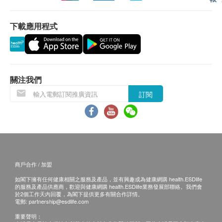
2. 女士進行骨盆腔超聲波檢查前，需使膀胱充盈，確
擇以下途徑查看體檢報告：
骨密度檢測分析
保檢查效果。
1. 關注公眾號：年年珠海健康管理，査詢電子體檢
下載應用程式
3. 靜脈抽血時，如有暈血、暈針現象，請事先聲明，
報告。
抽血後請局部按壓3- 5分鐘，勿揉。
2. 預留E-mail，醫療中心會在報告完成後發送至客
2
基本項目
4. 如需加查體檢項目，請在抽血前告知，以免造成再
人電郵位址。
婦科檢查
次抽血而增加客戶的痛苦。
3. 預留郵寄地址，醫療中心會在報告完成後郵寄，
關注我們
5. 女士進行婦科檢查前先排空膀胱。
郵費到付（可送到港澳地區）。
婦科内診
6. 女性在經期避免做婦科檢查及尿液常規，以免影響
體檢報告完成後可預約醫生講解報告，客戶可選擇
訂閱
白帶常規檢查
檢查結果。
以下管道：
心臟檢查
7. 半年內準備懷孕或已懷孕，請不要進行放射檢查，
1. 電話講解：需至少提前1個工作日預約具體時間
可選擇放棄或延期。
（聯絡電話：+86 15992606496；微信：
乳酸脫氫酶
15992606496），醫生會按預約時間主動聯絡客
肌酸激酶
三、體檢後注意事項
戶。
肌酸激酶同工酶
商戶合作 / 加盟
1.
體檢結束後，請客戶務必將體檢表交回前台。
2. 當面講解：需至少提前1個工作日預約具體時間
α-羥丁酸脫氫酶
如閣下擁有任何健康相關之服務及產品，並有興趣成為健康網購 health.ESDlife
2. 如客戶放棄的體檢項目，一定要向收表人員說明並
（聯絡電話：+86 15992606496；微信：
的服務及產品供應商，歡迎與健康網購 health.ESDlife業務發展部聯絡。我們會
於2個工作天內回覆，為閣下提供更多有關合作詳情。
簽署確認。
基本健康評估
15992606496），體檢客戶在約定時間到醫療中
電郵:
partnership@esdlife.com
3. 如客戶尚有未檢查完的體檢項目，應確定複檢的時
心聼醫生當面講解。如預約當面講解，以下地點可
重要聲明：
身高