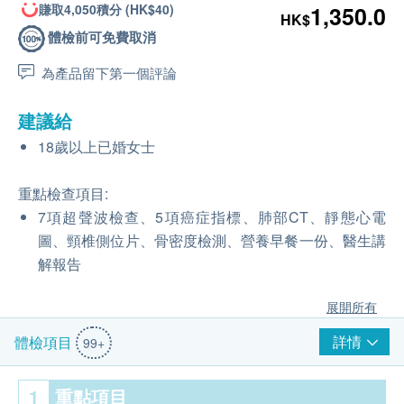
賺取4,050積分 (HK$40)
1,350.0
HK$
體檢前可免費取消
為產品留下第一個評論
建議給
18歲以上已婚女士
重點檢查項目:
7項超聲波檢查、5項癌症指標、肺部CT、靜態心電
圖、頸椎側位片、骨密度檢測、營養早餐一份、醫生講
解報告
展開所有
詳情
體檢項目
99+
1
重點項目