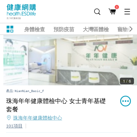
1
身體檢查
預防疫苗
大灣區體檢
寵物健
2 / 6
產品:
NianNian_Basic_F
珠海年年健康體檢中心 女士青年基礎
套餐
珠海年年健康體檢中心
101項目