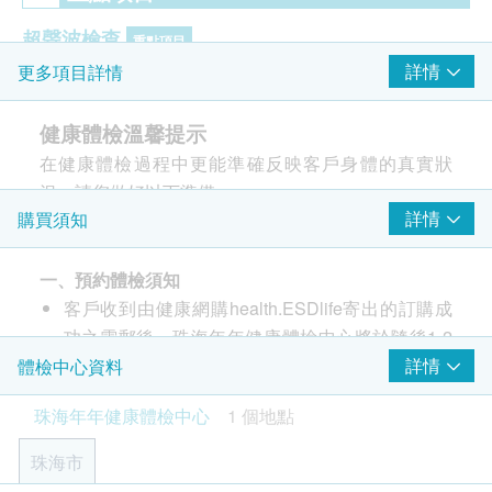
超聲波檢查
重點項目
詳情
更多項目詳情
上腹腔超聲波:肝
上腹腔超聲波:膽
健康體檢溫馨提示
上腹腔超聲波:脾
在健康體檢過程中更能準確反映客戶身體的真實狀
上腹腔超聲波:腎
況，請您做好以下準備：
甲狀腺超聲波
詳情
購買須知
一、體檢前註意事項
陰道超聲波
乳房超聲波
1. 體檢前3日內保持正常飲食，不吃過於油膩、高蛋
白食物，不要飲酒，晚上應早休息，避免疲勞，婦科
一、預約體檢須知
子宮頸病變測試 (只限女士)
重點項目
體檢計畫避免性生活。
客戶收到由健康網購health.ESDlife寄出的訂購成
2. 體檢前需禁食至少8小時，以免影響血糖、血脂、
功之電郵後，珠海年年健康體檢中心將於隨後1-2
超薄柏氏抹片 (只適合有性經驗的女性檢查)
肝功能等檢查結果。
個工作日的辦公時間內，致電客戶預約身體檢查的
詳情
體檢中心資料
癌症指標
重點項目
3.
體檢中心早上7:40上班，請依規定時間抽血。最遲
時間及地點。客戶亦可至少提前1個工作日聯絡醫
珠海年年健康體檢中心
1 個地點
不宜超過上午10:30。
療中心進行預約（聯絡電話：+86 15992606496；
甲種胎蛋白 (肝癌)
4. 患有高血壓、冠心病的體檢者，早晨按常規服藥，
微信：15992606496）。
癌胚抗原 (腸癌)
珠海市
少量飲水服藥不影響檢查結果。
客戶至現場後，珠海年年健康體檢中心工作人員會
癌抗原19.9 (胰臟癌)