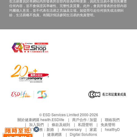
間並告知前台。
供選擇：珠海市香洲區吉大景山路177-34-35-36號
生活易會員於本網站內所發表的全部內容為即時更新，因此生活易不會預先審查
體重
任何內容，並不會保證其準確性、完整性及質量。此外，會員所發表的全部內容
4. 體檢報告會在體檢後10個工作日內完成，並發出給
商鋪
均屬個人意見，並不代表生活易之言論及立場。如從而引起任何損失或法律糾
體質指標
紛，生活易概不負責。有關詳情請參閱生活易的免責聲明。
客戶。
地點指引：
血壓
5. 出報告後預留的手機號碼會收到簡訊提醒，在微信
腰圍量度
<年年健康公眾號>查詢報告結果，請務必檢查電話無
腰臀比例
誤。
臀圍
耳鼻喉檢查
內科檢查
身體組合
身體脂肪含量
身體水分總量
肌肉量
血脂
© ESD Services Limited 2000-2026
關於健康網購 health.ESDlife
商戶合作 / 加盟
聯絡我們
總膽固醇
加入我們
條款及細則
私隱聲明
免責聲明
生活易旗下業務：
新婚
Anniversary
家庭
healthyD
三酸甘油脂
健康網購
Digital Solutions