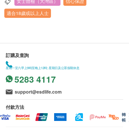
飲酒。
女士體檢（大灣區）
信心保證
深圳市福田區福保街道新港社區新洲南路2008號新洲同創
health.ESDlife訂購成功之電郵以確認客戶身份。
婦科内診
檢前1天晚上20:00 後不在進食，22:00點以後禁
匯C座4樓
適合18歲或以上人士
人類乳頭瘤病毒16型和18型
訂單如需改期，請至少提前1日聯絡瑞慈體檢 （聯
水。
營業時間：星期一、星期三-星期日7:30AM-10:30AM
薄層細胞學檢測 (適合有性經驗的女性檢查)
絡電話：+86 4001688188；WeChat：+86
體檢當日早晨禁食禁水,保持空腹。
每星期二、內地公眾假期休息
白帶常規檢查
15601761306）。
身體檢查計劃有效期為3個月，客戶必須於3個月內
心臟病風險評估
各類藥品
重點項目
（由確認付款日期起計）接受有關檢查，逾期作
如套餐含有C13呼氣檢查,則檢前一個月內不要服用
廢。
心電圖
訂購及查詢
抗生素,鉍制劑、質子泵抑制劑類幽門螺桿菌檢前1
體檢時, 如果遇到醫生不會説廣東話的情況，瑞慈
電腦掃描
重點項目
個月敏感藥物。
體檢可安排醫護人員陪同提供翻譯服務。
星期一至六早上9時至晚上12時; 星期日及公眾假期休息
檢前3天 不要服用對肝、腎功能有損害的藥物。
如果商戶頁面與體檢計劃頁面的繁體中文、簡體中
5283 4117
低劑量肺部電腦掃描
文、英文三個版本有任何抵觸或不相符之處，應以
骨質密度
繁體中文版本為準。
重點項目
support@esdlife.com
體檢當日
骨質密度測驗
如受檢者正在服用治療糖尿病、高血壓、心臟病、
二、報告領取和講解
付款方法
哮喘等慢性疾病的藥物，受檢當日不要停藥，喝少
體檢報告為簡體中文版本。
轉
2
基本項目
量水服藥。
體檢報告會在體檢後5-7個工作日內完成，並通過
帳
女性體檢 經期 月經期間請勿留取尿液、糞便，暫
短訊通知客戶，客戶可選擇以下途徑查看體檢報