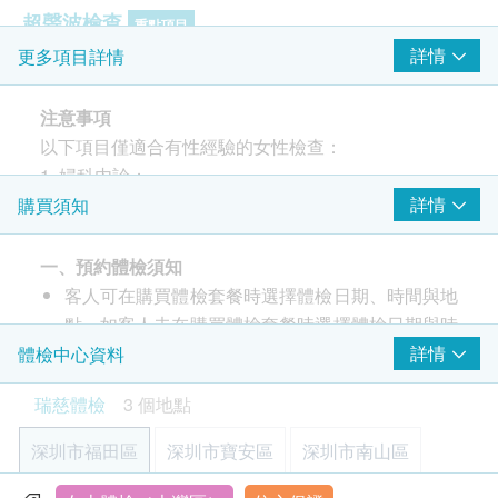
超聲波檢查
重點項目
詳情
更多項目詳情
上腹部超聲波: 肝臟
上腹部超聲波: 膽囊
注意事項
上腹部超聲波: 脾臟
以下項目僅適合有性經驗的女性檢查：
上腹腔超聲波:腎
1. 婦科内診；
甲狀腺超聲波
2. 白帶常規檢查；
詳情
購買須知
乳房超聲波
3. 薄層細胞學檢測;
子宮及雙附件超聲波（經陰道）
4. 人類乳頭瘤病毒16型和18型；
一、預約體檢須知
癌症指標
重點項目
5. 子宮及雙附件超聲波（經陰道）。
客人可在購買體檢套餐時選擇體檢日期、時間與地
點。如客人未在購買體檢套餐時選擇體檢日期與時
甲種胎蛋白 (肝癌)
體檢注意事項
癌抗原 19.9 (胰臟)
間，須自行聯絡瑞慈體檢進行預約（聯絡電話：
詳情
體檢中心資料
癌抗原125 (卵巢癌)
+86 4001688188；WeChat：+86
瑞慈體檢
3 個地點
癌抗原 15.3 (乳房) - 只限女士
15601761306）。瑞慈體檢會發送電郵確認體檢
飲水飲食
癌胚抗原
事宜，請客人下單後留意電郵消息。
檢前3天正常飲食即可,不吃油膩食物、動物內臟、
深圳市福田區
深圳市寶安區
深圳市南山區
客戶至現場後，瑞慈體檢工作人員會核對客戶的姓
雞血、鴨血等血制品及不易消化的高蛋白食物,勿
婦科檢查
重點項目
名、出生年月日、手機號及健康網購