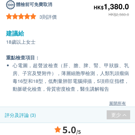
體檢前可免費取消
1,380.0
HK$
HK$2,560.0
3則評價
建議給
18歲以上女士
重點檢查項目：
心電圖，超聲波檢查（肝、膽、脾、腎、甲狀腺、乳
房、子宮及雙附件），薄層細胞學檢測，人類乳頭瘤病
毒16型和18型，低劑量肺部電腦掃描，5項癌症指標，
動脈硬化檢查，骨質密度檢查，醫生講解報告
展開所有
更少
評分及評論 (3)
5.0
/5