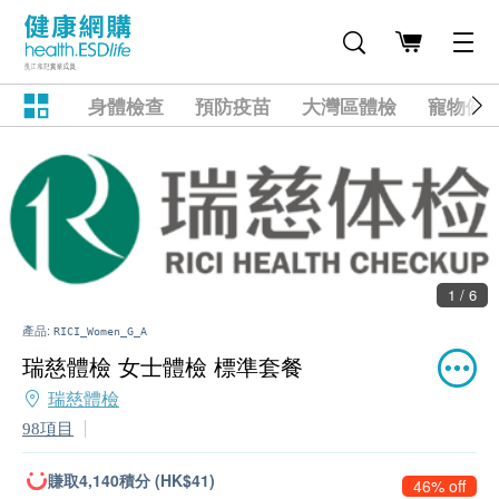
身體檢查
預防疫苗
大灣區體檢
寵物健
1 / 6
產品:
RICI_Women_G_A
瑞慈體檢 女士體檢 標準套餐
瑞慈體檢
98項目
賺取4,140積分 (HK$41)
46% off