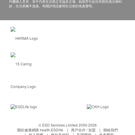
均屬個人意見，並不代表生活易之言論及立場。如從而引起任何損失或法律糾
三酸甘油脂
當面講解：需至少提前1日預約具體時間（聯絡
紛，生活易概不負責。有關詳情請參閱生活易的免責聲明。
高密度脂蛋白膽固醇
電話：+86 4001688188；WeChat：+86
低密度脂蛋白膽固醇
15601761306），體檢人在約定時間到體檢中
心聼醫生當面講解。
糖尿
三、免責聲明
空腹血糖
如有爭議，健康網購health.ESDlife 及瑞慈體檢保留
糖化血紅素
最後決定權。
肝功能
所有健康檢查/服務並非作為醫務診斷或治療用
途。當閣下身體健康出現任何疾病徵兆時，應立即
白蛋白
諮詢有認可資格的醫生，作出診斷及治療。
谷丙轉氨酵素
本服務/產品由商戶提供。生活易【健康網購
谷草轉氨酵素
health.ESDlife】並沒有經營或提供本服務/產品。
球蛋白
鹼性磷酸酶
有關此服務/產品的錯漏或延誤，或因使用此服務/
總蛋白質
產品而引致的損失、損害、受傷或法律訴訟，健康
白蛋白/球蛋白比值
網購health.ESDlife概不負責。一切有關的索償或
© ESD Services Limited 2000-2026
總膽紅素
查詢，須向提供服務之體檢中心或商戶提出。
關於健康網購 health.ESDlife
商戶合作 / 加盟
聯絡我們
加入我們
條款及細則
私隱聲明
免責聲明