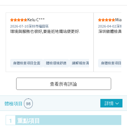
Kelu C***
Mia G
2026-07-10
深圳市福田區
2026-04-02
深圳市
環境與服務也很好,要是近地鐵站便更好.
深圳做體檢真係
身體檢查項目全面
體檢環境舒適​
講解報告清晰​
身體檢查項目全
查看所有評論
詳情
體檢項目
98
1
重點項目