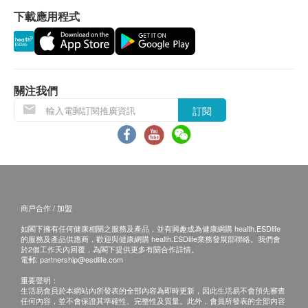
心臟檢查
緩陰超及婦科檢查，待經期結束後三天再補檢。
告：
下載應用程式
備孕、懷孕或可能已受孕者,請預先告知醫護人員,
預留E-mail，瑞慈體檢會在報告完成後發送至
高敏感丙種反應蛋白
勿做X光、CT等具有放射性的檢查,婦科及孕期陰
客人電郵地址；
基本健康評估
超檢查。
預留郵寄地址，瑞慈體檢會在報告完成後郵
做其他各項檢查前也請告知醫生自身的備孕/懷孕
寄，郵費到付（可送到港澳地區）；
身高
關注我們
情況，便於醫生作出更準確的判斷。
報告完成後到體檢中心領取。 免費列印紙質體
體重
訂閱
陰超檢查僅限已婚或有性生活者,未婚女性不做婦
檢報告。
體質指標
科檢查，檢查前建議排空膀胱。
體檢報告完成後可預約醫生講解報告，客戶可選擇
血壓
宮頸塗抹片受檢前3日起,請勿做陰道沖洗，勿使用
以下渠道：
腰圍量度
陰道藥物，以得到準確的檢查結果。
臀圍
微信講解：需至少提前1日預約具體時間（聯絡
腰臀圍比值
電話：+86 4001688188；WeChat：+86
耳鼻喉檢查
商戶合作 / 加盟
15601761306），醫生會添加客人微信，並通
内科檢查
過微信聯絡客人解讀。
如閣下擁有任何健康相關之服務及產品，並有興趣成為健康網購 health.ESDlife
的服務及產品供應商，歡迎與健康網購 health.ESDlife業務發展部聯絡。我們會
外科檢查
電話講解：需至少提前1日預約具體時間（聯絡
於2個工作天內回覆，為閣下提供更多有關合作詳情。
電郵:
partnership@esdlife.com
電話：+86 4001688188；WeChat：+86
血脂
15601761306），醫生會按預約時間主動聯絡
重要聲明：
生活易會員於本網站內所發表的全部內容為即時更新，因此生活易不會預先審查
總膽固醇
客戶。
任何內容，並不會保證其準確性、完整性及質量。此外，會員所發表的全部內容