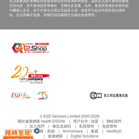
客戶。
生活易會員於本網站內所發表的全部內容為即時更新，因此生活易不會預先審查
脂蛋白 (a)
任何內容，並不會保證其準確性、完整性及質量。此外，會員所發表的全部內容
當面講解：需至少提前1日預約具體時間（聯絡
均屬個人意見，並不代表生活易之言論及立場。如從而引起任何損失或法律糾
紛，生活易概不負責。有關詳情請參閱生活易的免責聲明。
電話：+86 4001688188；WeChat：+86
基本健康評估
15601761306），體檢人在約定時間到體檢中
身高
心聼醫生當面講解。
體重
體質指標
三、免責聲明
血壓
如有爭議，健康網購health.ESDlife 及瑞慈體檢保留
腰圍量度
最後決定權。
臀圍
所有健康檢查/服務並非作為醫務診斷或治療用
腰臀圍比值
途。當閣下身體健康出現任何疾病徵兆時，應立即
耳鼻喉檢查
諮詢有認可資格的醫生，作出診斷及治療。
内科檢查
本服務/產品由商戶提供。生活易【健康網購
外科檢查
health.ESDlife】並沒有經營或提供本服務/產品。
有關此服務/產品的錯漏或延誤，或因使用此服務/
血脂
© ESD Services Limited 2000-2026
產品而引致的損失、損害、受傷或法律訴訟，健康
關於健康網購 health.ESDlife
商戶合作 / 加盟
聯絡我們
總膽固醇
加入我們
條款及細則
私隱聲明
免責聲明
網購health.ESDlife概不負責。一切有關的索償或
生活易旗下業務：
新婚
Anniversary
家庭
healthyD
三酸甘油脂
健康網購
Digital Solutions
查詢，須向提供服務之體檢中心或商戶提出。