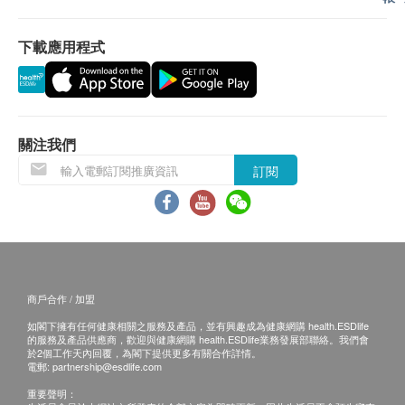
女性體檢 經期 月經期間請勿留取尿液、糞便，暫
短訊通知客戶，客戶可選擇以下途徑查看體檢報
緩陰超及婦科檢查，待經期結束後三天再補檢。
告：
電腦掃描
重點項目
下載應用程式
備孕、懷孕或可能已受孕者,請預先告知醫護人員,
預留E-mail，瑞慈體檢會在報告完成後發送至
勿做X光、CT等具有放射性的檢查,婦科及孕期陰
低劑量肺部電腦掃描
客人電郵地址；
超檢查。
預留郵寄地址，瑞慈體檢會在報告完成後郵
磁力共振
重點項目
做其他各項檢查前也請告知醫生自身的備孕/懷孕
寄，郵費到付（可送到港澳地區）；
情況，便於醫生作出更準確的判斷。
關注我們
頭顱MRI
報告完成後到體檢中心領取。 免費列印紙質體
陰超檢查僅限已婚或有性生活者,未婚女性不做婦
檢報告。
訂閱
科檢查，檢查前建議排空膀胱。
體檢報告完成後可預約醫生講解報告，客戶可選擇
2
基本項目
宮頸塗抹片受檢前3日起,請勿做陰道沖洗，勿使用
以下渠道：
陰道藥物，以得到準確的檢查結果。
微信講解：需至少提前1日預約具體時間（聯絡
胃癌癌前病變/萎縮性胃炎標誌物
電話：+86 4001688188；WeChat：+86
胃蛋白酶原 I
15601761306），醫生會添加客人微信，並通
商戶合作 / 加盟
胃蛋白酶原 II
過微信聯絡客人解讀。
胃蛋白酶原 I/II 比值
如閣下擁有任何健康相關之服務及產品，並有興趣成為健康網購 health.ESDlife
電話講解：需至少提前1日預約具體時間（聯絡
的服務及產品供應商，歡迎與健康網購 health.ESDlife業務發展部聯絡。我們會
於2個工作天內回覆，為閣下提供更多有關合作詳情。
電話：+86 4001688188；WeChat：+86
心臟檢查
電郵:
partnership@esdlife.com
15601761306），醫生會按預約時間主動聯絡
重要聲明：
高敏感丙種反應蛋白