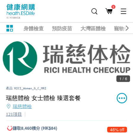
1
身體檢查
預防疫苗
大灣區體檢
寵物健
1 / 6
產品:
RICI_Women_G_C_MRI
瑞慈體檢 女士體檢 臻選套餐
瑞慈體檢
121項目
賺取8,460積分 (HK$84)
46% off