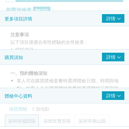
超聲波檢查
重點項目
詳情
更多項目詳情
上腹部超聲波: 肝臟
上腹部超聲波: 膽囊
注意事項
上腹部超聲波: 脾臟
以下項目僅適合有性經驗的女性檢查：
上腹腔超聲波:腎
1. 婦科内診；
甲狀腺超聲波
2. 白帶常規檢查；
詳情
購買須知
頸動脈超聲波
3. 薄層細胞學檢測；
心臟超聲波
4. HPV23類分型；
上腹腔超聲波:胰
一、預約體檢須知
乳房超聲波
5. 子宮及雙附件超聲波（經陰道）。
客人可在購買體檢套餐時選擇體檢日期、時間與地
子宮及雙附件超聲波（經陰道）
點。如客人未在購買體檢套餐時選擇體檢日期與時
體檢注意事項
間，須自行聯絡瑞慈體檢進行預約（聯絡電話：
詳情
體檢中心資料
癌症指標
重點項目
+86 4001688188；WeChat：+86
瑞慈體檢
3 個地點
甲種胎蛋白 (肝癌)
15601761306）。瑞慈體檢會發送電郵確認體檢
飲水飲食
癌抗原 19.9 (胰臟)
事宜，請客人下單後留意電郵消息。
檢前3天正常飲食即可,不吃油膩食物、動物內臟、
深圳市福田區
深圳市寶安區
深圳市南山區
癌抗原125 (卵巢癌)
客戶至現場後，瑞慈體檢工作人員會核對客戶的姓
雞血、鴨血等血制品及不易消化的高蛋白食物,勿