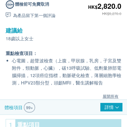
體檢前可免費取消
2,820.0
HK$
HK$5,270.0
為產品留下第一個評論
建議給
18歲以上女士
重點檢查項目：
心電圖，超聲波檢查（上腹，甲狀腺，乳房，子宮及雙
附件，頸動脈，心臟），碳13呼吸試驗、低劑量肺部電
腦掃描，12項癌症指標，動脈硬化檢查，薄層細胞學檢
測，HPV23類分型，頭顱MRI，醫生講解報告
展開所有
詳情
體檢項目
99+
1
重點項目