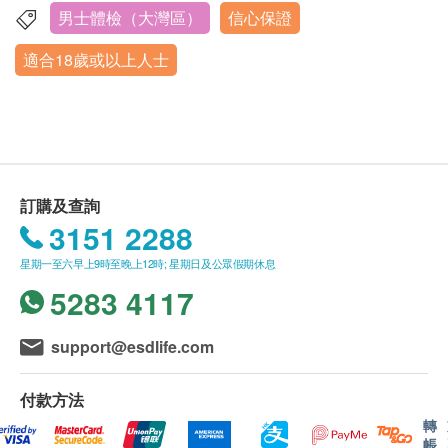
癌抗原 15.3 (乳房) - 只限女士
名、出生年月日、手機號及健康網購
飲酒。
男士體檢（大灣區）
信心保證
深圳市福田區福保街道新港社區新洲南路2008號新洲同創
癌抗原 72.4 (胃)
health.ESDlife訂購成功之電郵以確認客戶身份。
檢前1天晚上20:00 後不在進食，22:00點以後禁
匯C座4樓
細胞角蛋白19片段(肺)
適合18歲或以上人士
訂單如需改期，請至少提前1日聯絡瑞慈體檢 （聯
水。
營業時間：星期一、星期三-星期日7:30AM-10:30AM
癌胚抗原
絡電話：+86 4001688188；WeChat：+86
體檢當日早晨禁食禁水,保持空腹。
每星期二、內地公眾假期休息
癌抗原242
15601761306）。
癌抗原50
身體檢查計劃有效期為3個月，客戶必須於3個月內
各類藥品
神經元特異性烯醇化酶NSE
（由確認付款日期起計）接受有關檢查，逾期作
鐵蛋白
如套餐含有C13呼氣檢查,則檢前一個月內不要服用
廢。
訂購及查詢
β2微球蛋白檢測
抗生素,鉍制劑、質子泵抑制劑類幽門螺桿菌檢前1
體檢時, 如果遇到醫生不會説廣東話的情況，瑞慈
3151 2288
個月敏感藥物。
體檢可安排醫護人員陪同提供翻譯服務。
婦科檢查
重點項目
星期一至六早上9時至晚上12時; 星期日及公眾假期休息
檢前3天 不要服用對肝、腎功能有損害的藥物。
如果商戶頁面與體檢計劃頁面的繁體中文、簡體中
人類乳頭瘤病毒（簡稱：HPV23類分型）
5283 4117
文、英文三個版本有任何抵觸或不相符之處，應以
白帶常規檢查
繁體中文版本為準。
體檢當日
薄層細胞學檢測 (適合有性經驗的女性檢查)
support@esdlife.com
婦科内診
如受檢者正在服用治療糖尿病、高血壓、心臟病、
二、報告領取和講解
哮喘等慢性疾病的藥物，受檢當日不要停藥，喝少
付款方法
體檢報告為簡體中文版本。
心臟病風險評估
重點項目
量水服藥。
轉
體檢報告會在體檢後5-7個工作日內完成，並通過
帳
心電圖