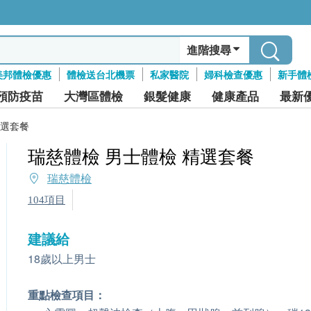
進階搜尋
美邦體檢優惠
體檢送台北機票
私家醫院
婦科檢查優惠
新手體
預防疫苗
大灣區體檢
銀髮健康
健康產品
最新
精選套餐
瑞慈體檢 男士體檢 精選套餐
瑞慈體檢
104項目
建議給
18歲以上男士
重點檢查項目：