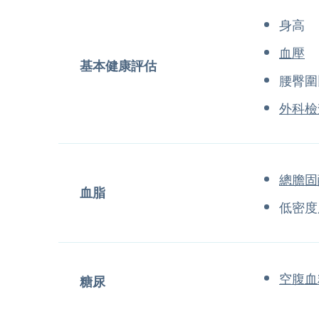
身高
血壓
基本健康評估
腰臀圍
外科檢
總膽固
血脂
低密度
空腹血
糖尿