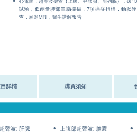
心電圖，超聲波檢查（上腹、甲狀腺、前列腺），碳1
試驗，低劑量肺部電腦掃描，7項癌症指標，動脈硬
查，頭顱MRI，醫生講解報告
項目詳情
購買須知
超聲波: 肝臟
上腹部超聲波: 膽囊