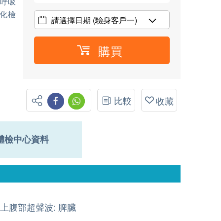
3呼吸
化檢
請選擇日期
(驗身客戶一)
購買
比較
收藏
體檢中心資料
上腹部超聲波: 脾臟