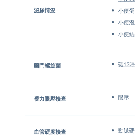
泌尿情況
小便
小便潛
小便結
碳13
幽門螺旋菌
眼壓
視力眼壓檢查
動脈硬
血管硬度檢查