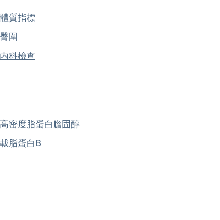
體質指標
臀圍
内科檢查
高密度脂蛋白膽固醇
載脂蛋白B