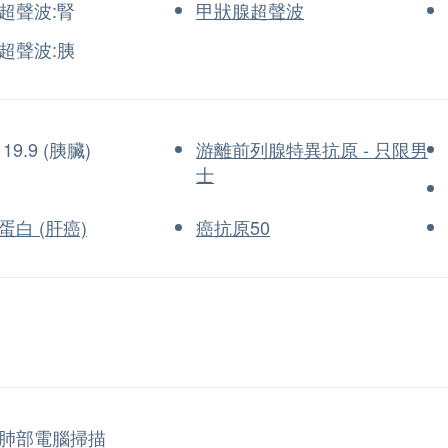
超聲波:腎
甲狀腺超聲波
超聲波:胰
19.9 (胰臟)
游離前列腺特異抗原 - 只限男
士
蛋白 (肝癌)
癌抗原50
肺部電腦掃描