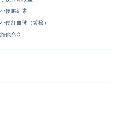
小便膽紅素
小便紅血球（鏡檢）
維他命C