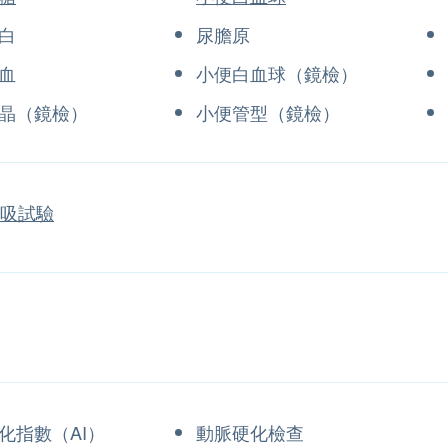
蛋白
尿膽原
血
小便白血球（鏡檢）
晶（鏡檢）
小便管型（鏡檢）
呼吸試驗
化指數（AI）
動脈硬化檢查