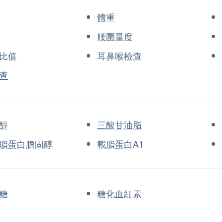
體重
腰圍量度
比值
耳鼻喉檢查
查
醇
三酸甘油脂
脂蛋白膽固醇
載脂蛋白A1
糖
糖化血紅素