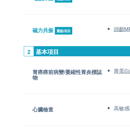
頭顱MR
磁力共振
重點項目
2
基本項目
胃蛋白
胃癌癌前病變/萎縮性胃炎標誌
物
高敏感
心臟檢查