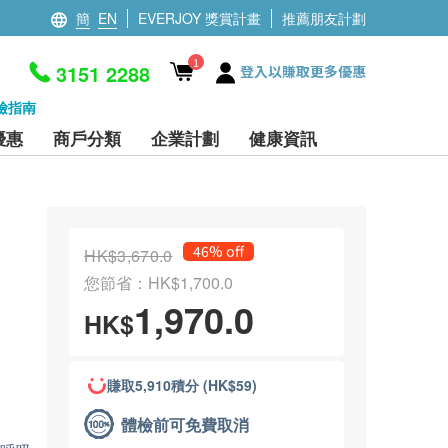
簡
EN
EVERJOY 獎賞計畫
推薦朋友計劃
1
3151 2288
登入以賺取更多優惠
檢指南
優惠
商戶分類
企業計劃
健康資訊
46% off
HK$3,670.0
您節省：HK$1,700.0
1,970.0
HK$
賺取5,910積分 (HK$59)
體檢前可免費取消