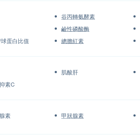
谷丙轉氨酵素
鹼性磷酸酶
/球蛋白比值
總膽紅素
肌酸肝
抑素C
腺素
甲狀腺素