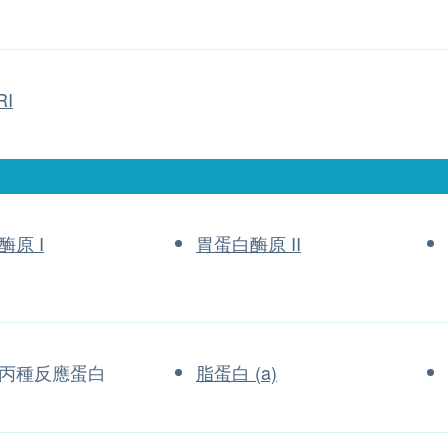
I
酶原 I
胃蛋白酶原 II
丙種反應蛋白
脂蛋白 (a)