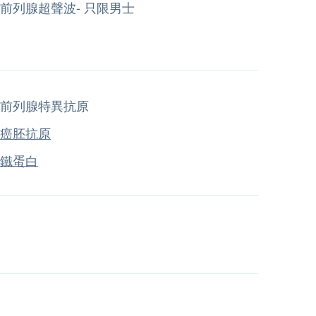
前列腺超聲波- 只限男士
前列腺特異抗原
癌胚抗原
鐵蛋白