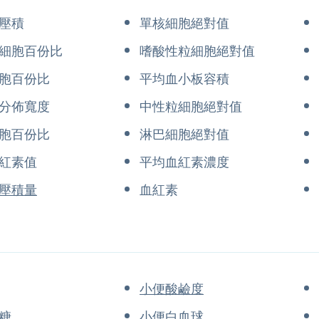
壓積
單核細胞絕對值
細胞百份比
嗜酸性粒細胞絕對值
胞百份比
平均血小板容積
分佈寬度
中性粒細胞絕對值
胞百份比
淋巴細胞絕對值
紅素值
平均血紅素濃度
壓積量
血紅素
小便酸鹼度
糖
小便白血球