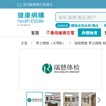
首次驗身指引及推介
體檢送現金券/禮品
身體檢查
首頁
暑假健康充電
身體檢查
主頁
/
男士體檢（大灣區）
/
瑞慈體檢 男士體檢 