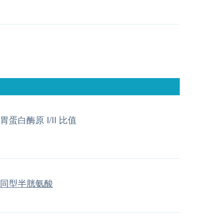
胃蛋白酶原 I/II 比值
同型半胱氨酸