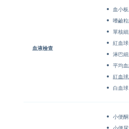
血小板
嗜鹼粒
單核細
紅血球
血液檢查
淋巴細
平均血
紅血球
白血球
小便酮
小便尿