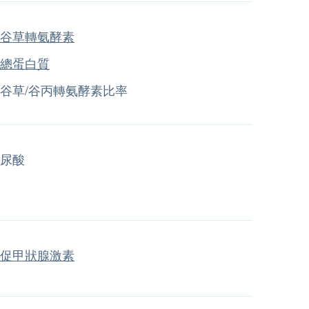
谷草轉氨酵素
總蛋白質
谷草/谷丙轉氨酵素比率
尿酸
促甲狀腺激素