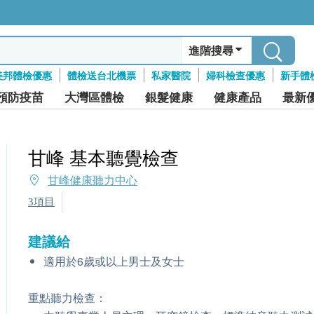
進階搜尋
美邦體檢優惠
體檢送台北機票
私家醫院
婦科檢查優惠
新手體
預防疫苗
大灣區體檢
銀髮健康
健康產品
最新
甘峰 基本聽覺檢查
甘峰健康聽力中心
3項目
建議給
適用於6歲或以上男士及女士
重點聽力檢查：