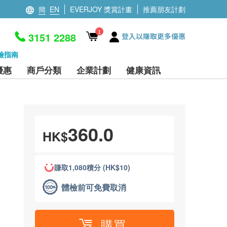
簡
EN
EVERJOY 獎賞計畫
推薦朋友計劃
1
3151 2288
登入以賺取更多優惠
檢指南
優惠
商戶分類
企業計劃
健康資訊
360.0
HK$
賺取1,080積分 (HK$10)
體檢前可免費取消
購買