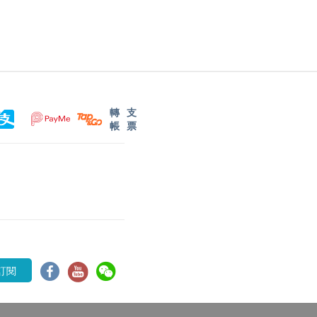
轉
支
帳
票
訂閱