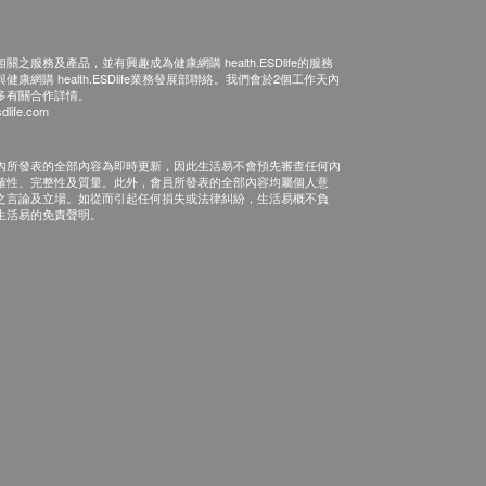
之服務及產品，並有興趣成為健康網購 health.ESDlife的服務
康網購 health.ESDlife業務發展部聯絡。我們會於2個工作天內
多有關合作詳情。
dlife.com
內所發表的全部內容為即時更新，因此生活易不會預先審查任何內
確性、完整性及質量。此外，會員所發表的全部內容均屬個人意
之言論及立場。如從而引起任何損失或法律糾紛，生活易概不負
生活易的免責聲明。