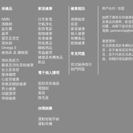
保健品
家居健康
健康資訊
商戶合作 / 加盟
如閣下擁有任何健康相關
NMN
日常家電
身體檢查
及產品供應商，歡迎與健
滴雞精
空氣淨化
疫苗
回覆，為閣下提供更
益生菌
廚房電器
家居健康
電郵:
partnership@es
蟲草
寵物健康
個人健康
靈芝及雲芝
長者健康
有機食品
重要聲明：
滴魚精
防疫產品
寵物健康
生活易會員於本網站
Omega 3
睡眠用品
容，並不會保證其準
維他命 及 礦物質
害蟲處理
常見問題
見，並不代表生活易
健康及有機食品
責。有關詳情請參閱
強化免疫力
飲品
首次驗身指引
腸道及消化系統健康
熱門問題
女士及美容
電子個人護理
瘦身纖體
心血管健康
面部美容儀器
骨骼及關節健康
電鬚刨
男士健康
風筒
頭髮護理
脫毛器
孕婦健康
休閑娛樂
運動智能手錶
運動耳機