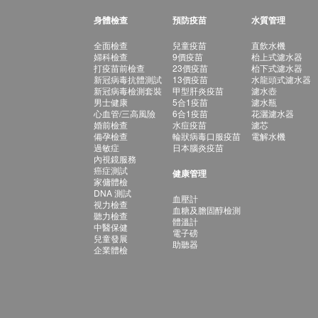
身體檢查
預防疫苗
水質管理
全面檢查
兒童疫苗
直飲水機
婦科檢查
9價疫苗
枱上式濾水器
打疫苗前檢查
23價疫苗
枱下式濾水器
新冠病毒抗體測試
13價疫苗
水龍頭式濾水器
新冠病毒檢測套裝
甲型肝炎疫苗
濾水壺
男士健康
5合1疫苗
濾水瓶
心血管/三高風險
6合1疫苗
花灑濾水器
婚前檢查
水痘疫苗
濾芯
備孕檢查
輪狀病毒口服疫苗
電解水機
過敏症
日本腦炎疫苗
內視鏡服務
癌症測試
健康管理
家傭體檢
DNA 測試
血壓計
視力檢查
血糖及膽固醇檢測
聽力檢查
體溫計
中醫保健
電子磅
兒童發展
助聽器
企業體檢