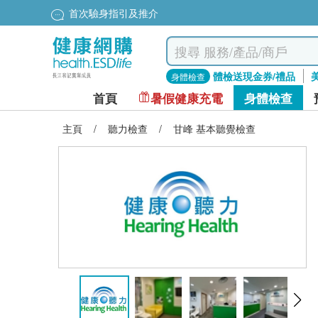
首次驗身指引及推介
體檢送現金券/禮品
身體檢查
首頁
暑假健康充電
身體檢查
主頁
/
聽力檢查
/
甘峰 基本聽覺檢查