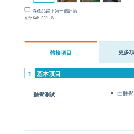
為產品留下第一個評論
產品:
KAM_ESD_HS
更多
體檢項目
1
基本項目
由聽覺
聽覺測試