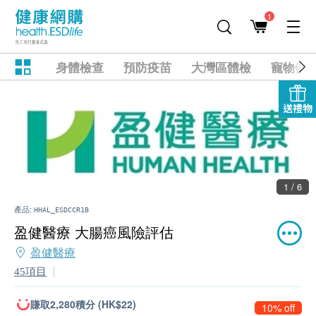
1
身體檢查
預防疫苗
大灣區體檢
寵物健
送禮物
1 / 6
產品:
HHAL_ESDCCR1B
盈健醫療 大腸癌風險評估
盈健醫療
45項目
賺取2,280積分 (HK$22)
10% off