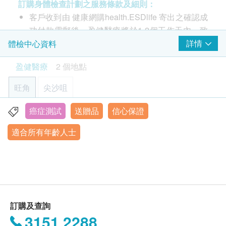
血液檢查
訂購身體檢查計劃之服務條款及細則：
數、大腸腫瘤指標、大便檢查。
客戶收到由 健康網購health.ESDlife 寄出之確認成
上腹超聲波
血色素
包括肝、膽、脾、胰、腎
功付款電郵後，盈健醫療將於1-2個工作天內，致
注意事項:
白血球
$300 hutchgo.com 旅遊禮券
2,310.0
HK$
電客戶預約身體檢查的時間及地點。
詳情
體檢中心資料
- 請詳閱以下「條款及細則」了解更多服務需知及注
血小板數目
客戶亦可自行致電2397 2111 向體驗中心職員聯
意事項
紅血球計數
超聲波檢查 (肝、膽)
盈健醫療
2 個地點
絡。 (辦公時間：星期一至六；上午9時至下午6時
紅血球壓積量
1,260.0
HK$
30分)
旺角
紅血球平均容積
尖沙咀
客戶必須於預約當天出示身份證及列印訂購確認信
紅血球平均血紅素
腎臟超聲波
以確認身份。
1,260.0
癌症測試
送贈品
信心保證
紅血球平均血紅素濃度
HK$
旺角-健柏醫學造影中心：旺角彌敦道625及639號雅蘭中心
請注意: 由2025年6月9日起訂購之身體檢查計劃或
辦公樓一期7樓712室
單核白血球
適合所有年齡人士
疫苗計劃，有效期延至6個月，客戶必須於6個月內
膽固醇檢查組合
嗜酸性白血球
顯示地圖
480.0
HK$
(由確認付款日期起計) 接受有關檢查，逾期作廢。
嗜鹼性白血球
訂購一經確認，不設退款。
嗜中性白血球
星期一至六︰9:00a.m. – 6:30p.m.
全腹部超聲波 (肝、膽、脾、胰、腎、盤腔) - 女士
星期日及公眾假期︰休息
進行身體檢查後，一般情況下，可於7至10個工作
淋巴性白血球
2,890.0
HK$
天內發出驗身報告。
血抹片
除了個別計劃由醫生講解報告，一般情況下，將由
訂購及查詢
超薄柏氏子宮頸抹片檢驗及人類乳頭瘤病毒HPV DNA檢查
泌尿情況
註冊護士在電話上講解，及安排領取報告事宜。
只限有性經驗女性
3151 2288