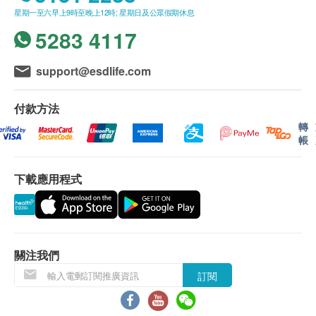
1,400.0
所有自選項目一經電話確認預約後，項目不得作出
HK$
小便顏色
星期一至六早上9時至晚上12時; 星期日及公眾假期休息
更改。
小便清濁度
5283 4117
超薄子宮頸細胞抹片檢查
附加項目檢驗者必須跟計劃檢驗者為同一人。
小便比重
只限有性經驗女性
如有爭議，健康網購health.ESDlife 及盈健醫療保
小便酸鹼度
540.0
HK$
support@esdlife.com
留最後決定權。
小便膽紅素定性
所有身體檢查並非作為醫務診斷或治療用途。謹此
小便血
幽門螺旋菌吹氣測試
付款方法
小便紅血球
提醒閣下，儘管檢查結果表面上屬正常，還是有可
幽門螺旋菌可引致多種胃病，如胃痛、胃氣、胃炎、胃酸倒流
800.0
轉
小便白血球
HK$
能有某些隱藏的疾病在稍後時間才會顯現。
帳
小便皮細胞
故當閣下身體出現任何疾病徵兆時，應立即諮詢有
空腹血糖檢查
小便細菌
認可資格的醫生，作出診斷及治療。
290.0
HK$
下載應用程式
小便晶體
此計劃必須經醫護人員評估是否適合進行。若經評
小便顆粒管型
估後，客戶並不適合進行檢查，將需支付評估費用
(女)微生物檢查 - 陰道分泌物
小便透明管型
細菌培養, 滴蟲, 念珠菌, 淋球菌
HKD350
，差額將會退回。
小便蛋白定量
630.0
HK$
小便尿膽原定性
關注我們
訂購疫苗檢查計劃之服務條款及細則，敬請留意以下
小便葡萄糖
性病檢查組合
訂閱
接種須知：
常見性病檢查包括：梅毒血清試驗, 愛滋病抗體, 衣原體抗體
小便醋酮定性
對疫苗成份過敏之人士都不宜接受注射。
及疱疹二型抗體
小便亞硝酸鹽
1,280.0
注射當天如有發燒或正服用抗生素，建議延遲注