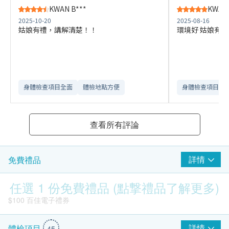
KWAN B***
KWAN 
2025-10-20
2025-08-16
姑娘有禮，講解清楚！！
環境好 姑娘有禮
身體檢查項目全面
體檢地點方便
身體檢查項目全
查看所有評論
詳情
免費禮品
任選 1 份免費禮品 (點撃禮品了解更多)
$100 百佳電子禮券
詳情
體檢項目
45