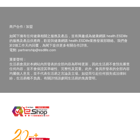
HK$
小便黏絲
射。
小便細胞管型
乳房X光造影連註冊醫生解釋報告
正在懷孕或哺乳中、免疫力低下、正在接受藥物治
只限40歲或以上女士進行
大便
療(如化療、類固醇等)，應先諮詢醫生意見及指導
2,250.0
商戶合作 / 加盟
HK$
下方可接受注射。
大便隱血
如閣下擁有任何健康相關之服務及產品，並有興趣成為健康網購 health.ESDlife
如正服用藥物，但不清楚能否接受該疫苗注射，建
的服務及產品供應商，歡迎與健康網購 health.ESDlife業務發展部聯絡。我們會
靜臥心電圖
大便常規檢查
於2個工作天內回覆，為閣下提供更多有關合作詳情。
議先諮詢醫生意見或於注射日攜同有關藥物給醫護
檢查心臟基本運作
電郵:
partnership@esdlife.com
470.0
HK$
人員檢查，方決定是否適合注射。
報告
重要聲明：
若經醫護人員評估後，閣下並不適合進行疫苗注
生活易會員於本網站內所發表的全部內容為即時更新，因此生活易不會預先審查
任何內容，並不會保證其準確性、完整性及質量。此外，會員所發表的全部內容
詳盡健康檢查報告連醫生註解及建議
全腹部超聲波 (肝、膽、脾、胰、腎、膀胱及前列腺) - 男士
射，將需支付醫生診症費用HK$350，差額將會退
均屬個人意見，並不代表生活易之言論及立場。如從而引起任何損失或法律糾
2,890.0
醫護人員講解報告
HK$
紛，生活易概不負責。有關詳情請參閱生活易的免責聲明。
回。
甲狀腺超聲波
免責聲明：
1,460.0
HK$
所有健康檢查/服務並非作為醫務診斷或治療用
途。當閣下身體健康出現任何疾病徵兆時，應立即
睪丸超聲波
只適合男士
諮詢有認可資格的醫生，作出診斷及治療。
1,570.0
HK$
本服務/產品由商戶提供。生活易【健康網購
health.ESDlife】並沒有經營或提供本服務/產品。