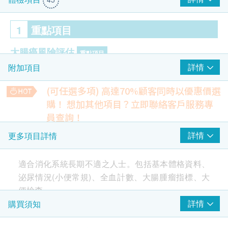
1
重點項目
大腸癌風險評估
重點項目
詳情
附加項目
癌胚抗原
(可任選多項) 高達70%顧客同時以優惠價選
2
基本項目
購！
想加其他項目？立即聯絡客戶服務專
員查詢！
$100 AEON 禮券
基本健康評估
盆腔超聲波
詳情
更多項目詳情
包括盆腔及膀胱
(
經腹部
) -
女士
血壓
1,350.0
HK$
體質指標
適合消化系統長期不適之人士。包括基本體格資料、
身高
泌尿情況(小便常規)、全血計數、大腸腫瘤指標、大
前列腺及膀胱超聲波(經腹部) - 男士
脈搏率
1,350.0
HK$
便檢查。
詳細醫學問卷
詳情
購買須知
體重
肺X光片
包括基本體格資料、泌尿情況(小便常規)、全血計
290.0
HK$