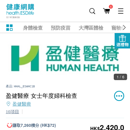
1
身體檢查
預防疫苗
大灣區體檢
寵物健
送禮物
1 / 6
產品:
HHAL_ESWHC1B
盈健醫療 女士年度婦科檢查
盈健醫療
10項目
賺取7,260積分 (HK$72)
2,420.0
HK$