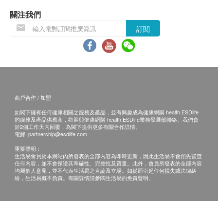
所有健康檢查/服務並非作為醫務診斷或治療用
關注我們
超聲波檢查 (乳房 - 雙側)
途。當閣下身體健康出現任何疾病徵兆時，應立即
訂閱
1,670.0
HK$
諮詢有認可資格的醫生，作出診斷及治療。
本服務/產品由商戶提供。生活易【健康網購
health.ESDlife】並沒有經營或提供本服務/產品。
有關此服務/產品的錯漏或延誤，或因使用此服務/
產品而引致的損失、損害、受傷或法律訴訟，健康
商戶合作 / 加盟
網購health.ESDlife概不負責。一切有關的索償或
查詢，須向提供服務之體檢中心或商戶提出。
如閣下擁有任何健康相關之服務及產品，並有興趣成為健康網購 health.ESDlife
的服務及產品供應商，歡迎與健康網購 health.ESDlife業務發展部聯絡。我們會
於2個工作天內回覆，為閣下提供更多有關合作詳情。
電郵:
partnership@esdlife.com
重要聲明：
生活易會員於本網站內所發表的全部內容為即時更新，因此生活易不會預先審查
任何內容，並不會保證其準確性、完整性及質量。此外，會員所發表的全部內容
均屬個人意見，並不代表生活易之言論及立場。如從而引起任何損失或法律糾
紛，生活易概不負責。有關詳情請參閱生活易的免責聲明。