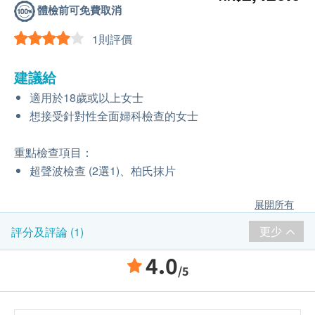
體檢前可免費取消
1則評價
建議給
適用於18歲或以上女士
想接受針對性全面婦科檢查的女士
重點檢查項目：
超聲波檢查 (2選1)、柏氏抹片
展開所有
更少
評分及評論 (1)
4.0
/5