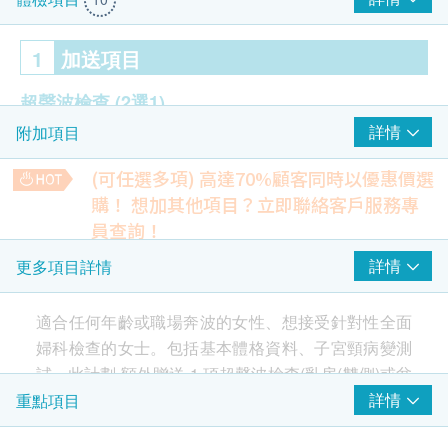
1
加送項目
超聲波檢查
(2選1)
詳情
附加項目
乳房 (雙側)
盆腔 (經腹部)
(可任選多項) 高達70%顧客同時以優惠價選
購！
想加其他項目？立即聯絡客戶服務專
2
重點項目
員查詢！
$100 百佳電子禮券
盆腔超聲波
詳情
更多項目詳情
子宮頸病變測試 (只限女士)
包括盆腔及膀胱
(
經腹部
) -
女士
重點項目
1,350.0
HK$
超薄柏氏抹片 (只適合有性經驗的女性檢查)
適合任何年齡或職場奔波的女性、想接受針對性全面
婦科檢查的女士。包括基本體格資料、子宮頸病變測
肺X光片
290.0
HK$
試。此計劃 額外贈送 1 項超聲波檢查(乳房(雙側)或盆
3
基本項目
腔(經腹部))。
詳情
重點項目
基本健康評估
上腹超聲波
包括肝、膽、脾、胰、腎