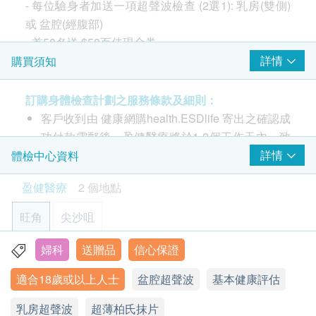
- 每位驗身者加送一項超聲波檢查 (2選1): 乳房(雙側)
包括基本體格資料、子宮頸病變測試。此計劃額外贈
2,310.0
血壓
HK$
或 盆腔(經腹部)
送一項超聲波檢查。
體質指標
- 首50名送
$50百佳現金券
超聲波檢查 (肝、膽)
身高
$300 hutchgo.com 旅遊禮券
1,260.0
HK$
詳情
購買須知
注意事項:
脈搏率
- 請詳閱以下「條款及細則」了解更多服務需知及注
詳細醫學問卷
腎臟超聲波
意事項
體重
訂購身體檢查計劃之服務條款及細則：
1,260.0
HK$
客戶收到由 健康網購health.ESDlife 寄出之確認成
報告
功付款電郵後，盈健醫療將於1-2個工作天內，致
全腹部超聲波 (肝、膽、脾、胰、腎、盤腔) - 女士
2,890.0
電客戶預約身體檢查的時間及地點。
詳情
體檢中心資料
詳盡健康檢查報告連醫生註解及建議
HK$
醫護人員講解報告
客戶亦可自行致電2397 2111 向體驗中心職員聯
盈健醫療
2 個地點
膽固醇檢查組合
絡。 (辦公時間：星期一至六；上午9時至下午6時
480.0
HK$
30分)
旺角
尖沙咀
客戶必須於預約當天出示身份證及列印訂購確認信
幽門螺旋菌吹氣測試
以確認身份。
婦科
送贈品
信心保證
幽門螺旋菌可引致多種胃病，如胃痛、胃氣、胃炎、胃酸倒流
旺角-健柏醫學造影中心：旺角彌敦道625及639號雅蘭中心
請注意: 由2025年6月9日起訂購之身體檢查計劃或
800.0
辦公樓一期7樓712室
HK$
適合18歲或以上人士
盆腔超聲波
基本健康評估
疫苗計劃，有效期延至6個月，客戶必須於6個月內
顯示地圖
(由確認付款日期起計) 接受有關檢查，逾期作廢。
空腹血糖檢查
乳房超聲波
超薄柏氏抹片