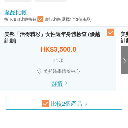
290.0
HK$
訂購一經確認，不設退款。
星期一至六︰9:00a.m. – 6:30p.m.
星期日及公眾假期︰休息
進行身體檢查後，一般情況下，可於7至10個工作
產品比較
(女)微生物檢查 - 陰道分泌物
天內發出驗身報告。
按下項目比較按鈕
進行比較(選擇1至3個產品)
細菌培養, 滴蟲, 念珠菌, 淋球菌
除了個別計劃由醫生講解報告，一般情況下，將由
630.0
HK$
註冊護士在電話上講解，及安排領取報告事宜。
美邦「活得精彩」女性週年身體檢查 (優越
美
所有自選項目一經電話確認預約後，項目不得作出
計劃)
性病檢查組合
計
常見性病檢查包括：梅毒血清試驗, 愛滋病抗體, 衣原體抗體
更改。
HK$3,500.0
及疱疹二型抗體
附加項目檢驗者必須跟計劃檢驗者為同一人。
1,280.0
HK$
74 項
如有爭議，健康網購health.ESDlife 及盈健醫療保
留最後決定權。
乳房X光造影連註冊醫生解釋報告
美邦醫學體檢中心
所有身體檢查並非作為醫務診斷或治療用途。謹此
只限40歲或以上女士進行
2,250.0
詳情
HK$
提醒閣下，儘管檢查結果表面上屬正常，還是有可
能有某些隱藏的疾病在稍後時間才會顯現。
靜臥心電圖
故當閣下身體出現任何疾病徵兆時，應立即諮詢有
檢查心臟基本運作
比較
2
個產品
認可資格的醫生，作出診斷及治療。
470.0
HK$
此計劃必須經醫護人員評估是否適合進行。若經評
肝功能標準檢查
估後，客戶並不適合進行檢查，將需支付評估費用
適合長期肝病、脂肪肝患者，以及長期飲酒人士