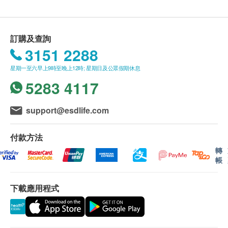
HKD350
，差額將會退回。
680.0
HK$
訂購疫苗檢查計劃之服務條款及細則，敬請留意以下
血脂檢查
訂購及查詢
接種須知：
適合曾有心臟不適或缺乏運動之人士
3151 2288
480.0
對疫苗成份過敏之人士都不宜接受注射。
HK$
注射當天如有發燒或正服用抗生素，建議延遲注
星期一至六早上9時至晚上12時; 星期日及公眾假期休息
全面腎功能組合
射。
5283 4117
包括尿素、鈉、鉀、氯化物、重碳酸鹽
正在懷孕或哺乳中、免疫力低下、正在接受藥物治
960.0
HK$
療(如化療、類固醇等)，應先諮詢醫生意見及指導
support@esdlife.com
下方可接受注射。
乙型肝炎測試
如正服用藥物，但不清楚能否接受該疫苗注射，建
乙型肝炎病毒測試
付款方法
480.0
HK$
議先諮詢醫生意見或於注射日攜同有關藥物給醫護
轉
人員檢查，方決定是否適合注射。
帳
愛滋病毒抗原及抗體
若經醫護人員評估後，閣下並不適合進行疫苗注
性病篩查
射，將需支付醫生診症費用HK$350，差額將會退
下載應用程式
650.0
HK$
回。
甲狀腺超聲波
1,460.0
免責聲明：
HK$